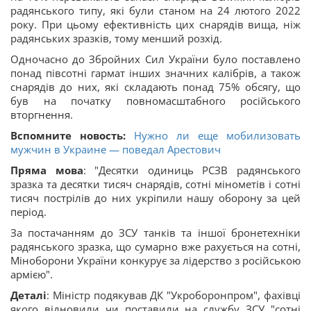
радянського типу, які були станом на 24 лютого 2022
року. При цьому ефективність цих снарядів вища, ніж
радянських зразків, тому менший розхід.
Одночасно до Збройних Сил України було поставлено
понад півсотні гармат інших значних калібрів, а також
снарядів до них, які складають понад 75% обсягу, що
був на початку повномасштабного російського
вторгнення.
Вспомните новость:
Нужно ли еще мобилизовать
мужчин в Украине — поведал Арестович
Пряма мова
: "Десятки одиниць РСЗВ радянського
зразка та десятки тисяч снарядів, сотні мінометів і сотні
тисяч пострілів до них укріпили нашу оборону за цей
період.
За постачанням до ЗСУ танків та іншої бронетехніки
радянського зразка, що сумарно вже рахується на сотні,
Міноборони України конкурує за лідерство з російською
армією".
Деталі
: Міністр подякував ДК "Укроборонпром", фахівці
якого відновили чи поставили на службу ЗСУ "сотні