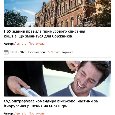
НБУ змінив правила примусового списання
коштів: що зміниться для боржників
Автор:
Лента от Протокола
06.08.2026
Просмотров:
357
Коментарии:
0
Суд оштрафував командира військової частини за
ігнорування рішення на 66 560 грн
Автор:
Лента от Протокола