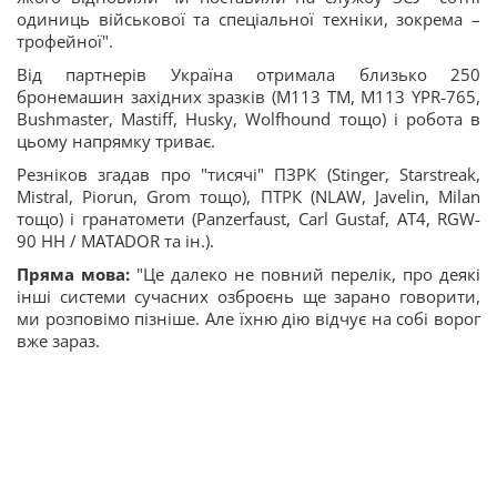
одиниць військової та спеціальної техніки, зокрема –
трофейної".
Від партнерів Україна отримала близько 250
бронемашин західних зразків (М113 ТМ, М113 YPR-765,
Bushmaster, Mastiff, Husky, Wolfhound тощо) і робота в
цьому напрямку триває.
Резніков згадав про "тисячі" ПЗРК (Stinger, Starstreak,
Mistral, Piorun, Grom тощо), ПТРК (NLAW, Javelin, Milan
тощо) і гранатомети (Panzerfaust, Carl Gustaf, АТ4, RGW-
90 HH / MATADOR та ін.).
Пряма мова:
"Це далеко не повний перелік, про деякі
інші системи сучасних озброєнь ще зарано говорити,
ми розповімо пізніше. Але їхню дію відчує на собі ворог
вже зараз.