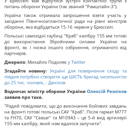
У Брюсселі має відбутися зустріч Контактної групи з
питань оборони України (так званий "Рамштайн-3").
Україна також отримала запрошення взяти участь у
засіданні Північноатлантичної ради на рівні міністрів
оборони, яка відбудеться 15-16 червня у Брюсселі.
Польські самохідні гаубиці "Краб" калібру 155 мм готові
до використання Збройними силами України на
фронті, як і низка іншого озброєння, отриманого від
партнерів.
Джерело
: Михайло Подоляк
у Twitter
Згадайте новину:
Україні для повернення сходу та
півдня потрібно створити ще ШІСТЬ бригад чисельністю
до 25 тис. чоловік, - Данілов
Водночас
міністр оборони України
Олексій Резніков
заявив про таке.
"Радий повідомити, що до виконання бойових завдань
на фронті готові польські САУ "Краб". Після гармат М777
та FH70, САУ "Ceasar" та М109А3 – це 5-й вид артилерії
155-мм калібру, який нам вдалося залучити".