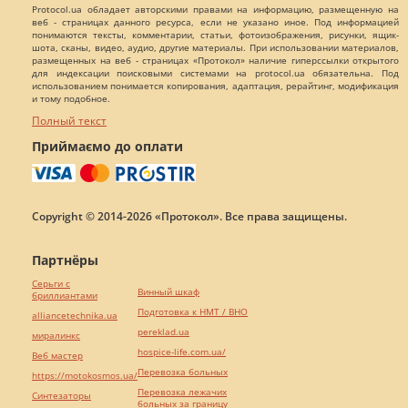
Protocol.ua обладает авторскими правами на информацию, размещенную на
веб - страницах данного ресурса, если не указано иное. Под информацией
понимаются тексты, комментарии, статьи, фотоизображения, рисунки, ящик-
шота, сканы, видео, аудио, другие материалы. При использовании материалов,
размещенных на веб - страницах «Протокол» наличие гиперссылки открытого
для индексации поисковыми системами на protocol.ua обязательна. Под
использованием понимается копирования, адаптация, рерайтинг, модификация
и тому подобное.
Полный текст
Приймаємо до оплати
Copyright © 2014-2026 «Протокол». Все права защищены.
Партнёры
Серьги с
Винный шкаф
бриллиантами
Подготовка к НМТ / ВНО
alliancetechnika.ua
pereklad.ua
миралинкс
hospice-life.com.ua/
Веб мастер
Перевозка больных
https://motokosmos.ua/
Перевозка лежачих
Синтезаторы
больных за границу