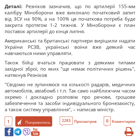
Деталі:
Резніков зазначив, що по артилерії 155-мм
калібру Міноборони вже виконало початковий запит
від ЗСУ на 90%, а на 100% ця початкова потреба буде
закрита протягом 1-2 тижнів. У Міноборони є план
поставок артилерії до кінця липня.
Американські та британські партнери вирішили надати
України РСЗВ, українські воїни вже деякий час
навчаються ними управляти.
Також бійці вчаться працювати з деякими типами
західної зброї, по яких "ще немає політичних рішень",
натякнув Резніков
"Свідомо не зупиняюся на кількості радарів, медичних
автомобілів, авіабомб і т.п. Так само найближчим часом
окремо і докладно розповім про речове, грошове
забезпечення та засоби індивідуального бронезахисту,
а також систему управління", – написав міністр.
0
2283
1
Просмотров
Коментарии
Понравилось