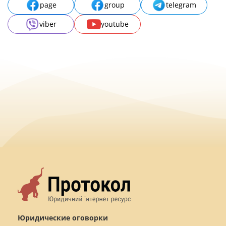
page
group
telegram
viber
youtube
Юридические оговорки