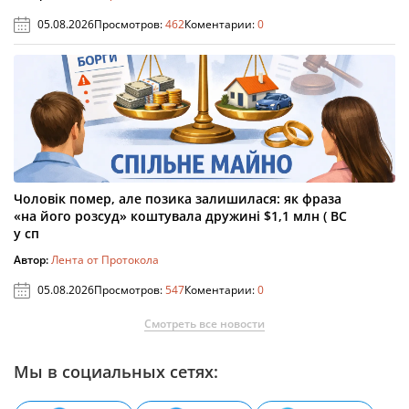
05.08.2026
Просмотров:
462
Коментарии:
0
Чоловік помер, але позика залишилася: як фраза
«на його розсуд» коштувала дружині $1,1 млн ( ВС
у сп
Автор:
Лента от Протокола
05.08.2026
Просмотров:
547
Коментарии:
0
Смотреть все новости
Мы в социальных сетях: