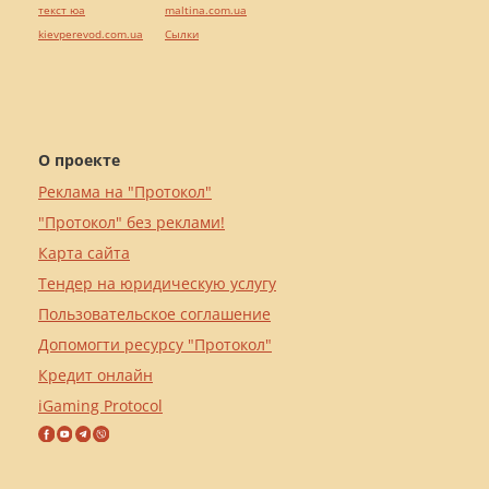
текст юа
maltina.com.ua
kievperevod.com.ua
Cылки
О проекте
Реклама на "Протокол"
"Протокол" без реклами!
Карта сайта
Тендер на юридическую услугу
Пользовательское соглашение
Допомогти ресурсу "Протокол"
Кредит онлайн
iGaming Protocol