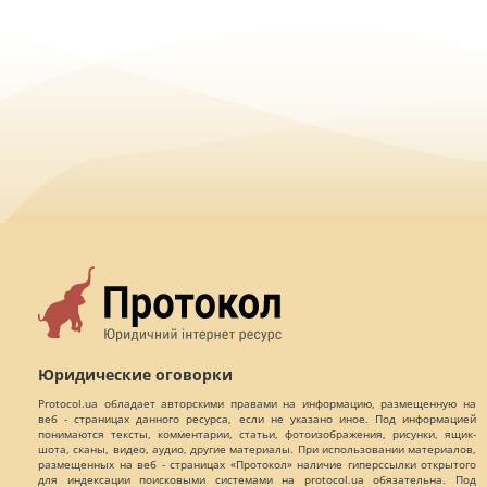
Юридические оговорки
Protocol.ua обладает авторскими правами на информацию, размещенную на
веб - страницах данного ресурса, если не указано иное. Под информацией
понимаются тексты, комментарии, статьи, фотоизображения, рисунки, ящик-
шота, сканы, видео, аудио, другие материалы. При использовании материалов,
размещенных на веб - страницах «Протокол» наличие гиперссылки открытого
для индексации поисковыми системами на protocol.ua обязательна. Под