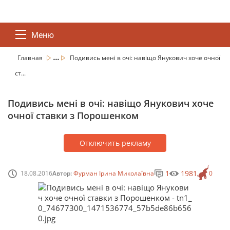
Меню
...
Главная
Подивись мені в очі: навіщо Янукович хоче очної
ст...
Подивись мені в очі: навіщо Янукович хоче
очної ставки з Порошенком
Отключить рекламу
1
1981
18.08.2016
Автор:
Фурман Ірина Миколаївна
0