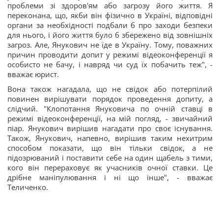
проблеми зі здоров'ям або загрозу його життя. Я
переконана, що, якби він фізично в Україні, відповідні
органи за необхідності подбали б про заходи безпеки
для нього, і його життя було б збережено від зовнішніх
загроз. Але, Янукович не їде в Україну. Тому, поважних
причин проводити допит у режимі відеоконференції я
особисто не бачу, і навряд чи суд їх побачить теж", -
вважає юрист.
Вона також нагадала, що не свідок або потерпілий
повинен вирішувати порядок проведення допиту, а
слідчий. "Клопотання Януковича по очній ставці в
режимі відеоконференції, на мій погляд, - звичайний
піар. Янукович вирішив нагадати про своє існування.
Також, Янукович, напевно, вирішив таким нехитрим
способом показати, що він тільки свідок, а не
підозрюваний і поставити себе на один щабель з тими,
кого він перераховує як учасників очної ставки. Це
дрібне маніпулювання і ні що інше", - вважає
Теличенко.