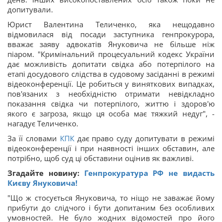
допитували.
Юрист Валентина Теличенко, яка нещодавно
відмовилася від посади заступника генпрокурора,
вважає заяву адвокатів Януковича не більше ніж
піаром. "Кримінальний процесуальний кодекс України
дає можливість допитати свідка або потерпілого на
етапі досудового слідства в судовому засіданні в режимі
відеоконференції. Це робиться у виняткових випадках,
пов'язаних з необхідністю отримати невідкладно
показання свідка чи потерпілого, життю і здоров'ю
якого є загроза, якщо ця особа має тяжкий недуг", -
нагадує Теличенко.
За її словами
КПК
дає право суду допитувати в режимі
відеоконференції і при наявності інших обставин, але
потрібно, щоб суд ці обставини оцінив як важливі.
Згадайте новину:
Генпрокуратура РФ не видасть
Києву Януковича!
"Що ж стосується Януковича, то ніщо не заважає йому
прибути до слідчого і бути допитаним без особливих
умовностей. Не було жодних відомостей про його