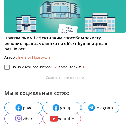
Правомірним і ефективним способом захисту
речових прав замовника на об’єкт будівництва в
разі їх осп
Автор:
Лента от Протокола
05.08.2026
Просмотров:
379
Коментарии:
0
Смотреть все новости
Мы в социальных сетях:
page
group
telegram
viber
youtube