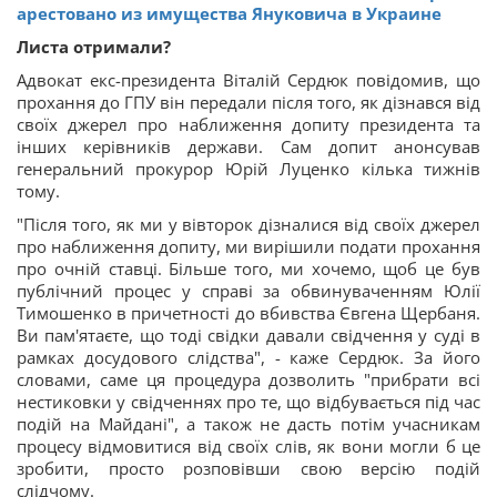
арестовано из имущества Януковича в Украине
Листа отримали?
Адвокат екс-президента Віталій Сердюк повідомив, що
прохання до ГПУ він передали після того, як дізнався від
своїх джерел про наближення допиту президента та
інших керівників держави. Сам допит анонсував
генеральний прокурор Юрій Луценко кілька тижнів
тому.
"Після того, як ми у вівторок дізналися від своїх джерел
про наближення допиту, ми вирішили подати прохання
про очній ставці. Більше того, ми хочемо, щоб це був
публічний процес у справі за обвинуваченням Юлії
Тимошенко в причетності до вбивства Євгена Щербаня.
Ви пам'ятаєте, що тоді свідки давали свідчення у суді в
рамках досудового слідства", - каже Сердюк. За його
словами, саме ця процедура дозволить "прибрати всі
нестиковки у свідченнях про те, що відбувається під час
подій на Майдані", а також не дасть потім учасникам
процесу відмовитися від своїх слів, як вони могли б це
зробити, просто розповівши свою версію подій
слідчому.