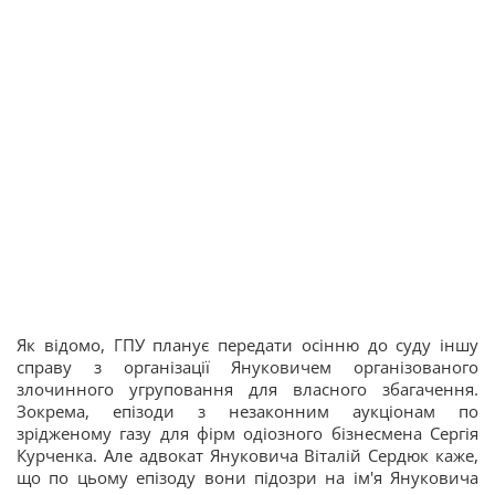
Як відомо, ГПУ планує передати осінню до суду іншу
справу з організації Януковичем організованого
злочинного угруповання для власного збагачення.
Зокрема, епізоди з незаконним аукціонам по
зрідженому газу для фірм одіозного бізнесмена Сергія
Курченка. Але адвокат Януковича Віталій Сердюк каже,
що по цьому епізоду вони підозри на ім'я Януковича