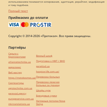
использованием понимается копирования, адаптация, рерайтинг, модификация
и тому подобное.
Полный текст
Приймаємо до оплати
Copyright © 2014-2026 «Протокол». Все права защищены.
Партнёры
Серьги с
Винный шкаф
бриллиантами
Подготовка к НМТ / ВНО
alliancetechnika.ua
pereklad.ua
миралинкс
hospice-life.com.ua/
Веб мастер
Перевозка больных
https://motokosmos.ua/
Перевозка лежачих
Синтезаторы
больных за границу
agrotechnika.com.ua
Шкафы купе
perevod.agency
Брендовые сумки
europeservice.com.ua
Натяжные потолки Nova
mk-translations.ua
Stelya