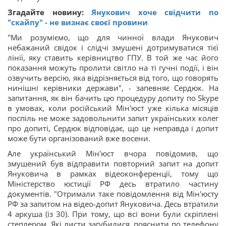
Згадайте новину:
Янукович хоче свідчити по
"скайпу" - не визнає своєї провини
"Ми розуміємо, що для чинної влади Янукович
небажаний свідок і слідчі змушені дотримуватися тієї
лінії, яку ставить керівництво ГПУ. В той же час його
показання можуть пролити світло на ті гучні події, і він
озвучить версію, яка відрізняється від того, що говорять
нинішні керівники держави", - запевняє Сердюк. На
запитання, як він бачить цю процедуру допиту по Skype
в умовах, коли російський Мін'юст уже кілька місяців
поспіль не може задовольнити запит українських колег
про допиті, Сердюк відповідає, що це неправда і допит
може бути організований вже восени.
Але український Мін'юст вчора повідомив, що
змушений був відправити повторний запит на допит
Януковича в рамках відеоконференції, тому що
Міністерство юстиції РФ десь втратило частину
документів. "Отримали таке повідомлення від Мін'юсту
РФ за запитом на відео-допит Януковича. Десь втратили
4 аркуша (із 30). При тому, що всі вони були скріплені
степлером. Які листи загубилися, пояснити по телефону