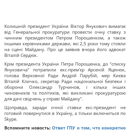
Колишній президент України Віктор Янукович вимагає
від Генеральної прокуратури провести очну ставку з
чинним президентом Петром Порошенком, а також
іншими керівниками держави, які 2,5 роки тому стояли
на сцені Майдану. Про це заявив вчора його адвокат
Віталій Сердюк.
Крім президента України Петра Порошенка, до "списку
Януковича" потрапили екс-прем'єр Арсеній Яценюк,
голова Верховної Ради Андрій Парубій, мер Києва
Віталій Кличко, секретар Ради національної безпеки і
оборони Олександр Турчинов, і кілька інших
чиновників та політиків, які викликані прокуратурою
для дачі свідчень у справі Майдану".
Щоправда, заради очної ставки екс-президент не
готовий повернутися в Україну, а тільки включиться по
Skype.
Вспомните новость:
Ответ ГПУ о том, что конкретно