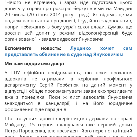
"Нічого не втрачено, і зараз йде підготовка цього
допиту у справі про розстріл беркутівцями на Майдані
20 числа (20 січня 2014 року - ред.). Як відомо, це ми
подали клопотання про допиті, і суд його задовольнив,
попри небажання з боку української влади. Думаю, що
восени цей допит у режимі відеоконференції буде
організовано", - заявляє адвокат Януковича.
Вспомните новость:
Луценко хочет сам
представлять обвинение в суде над Януковичем
Ми вам відкриємо двері
У ГПУ офіційно повідомляють, що поки прохання
адвокатів не отримали, а керівник профільного
департаменту Сергій Горбатюк на даний момент у
відпустці і обіцяє прокоментувати заяви екс-президента
вже з понеділка. Поки ж лист адвокатів Януковича
знаходиться в канцелярії, і на його юридичне
оформлення піде пара днів.
Що стосується допитів керівництва держави по справі
Майдану, 15 серпня планувався вже перший допит
Петра Порошенка, але президент його переніс на інший
день. Інших високопоставлених осіб також поки не