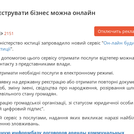
єструвати бізнес можна онлайн
Отключить рекл
2151
ністерство юстиції запровадило новий сервіс "
Он-лайн буд
тиції
".
 допомогою цього сервісу отримати послуги відтепер можна
нтакту з представниками влади.
отримати необхідні послуги в електронному режимі.
аявку на державну реєстрацію або отримати повторні докум
юб, зміну імені, свідоцтва про народження, розірвання шл
цивільного стану громадян.
ацію громадської організації, зі статусом юридичної особи
й цифровий підпис".
й сервіс з послугами, надання яких викликає наразі найбі
ненню зловживань.
диную информбазу договоров аренды коммунальных