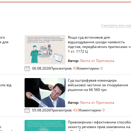
Смотреть все но
ого
Якщо суд встановив для
я для
відшкодування шкоди наявність
підстав, передбачених приписами ч
1 ст. 1172 Ц
Автор:
Лента от Протокола
06.08.2026
Просмотров:
93
Коментарии:
0
Суд оштрафував командира
лік від
військової частини за ігнорування
рішення на 66 560 грн
Автор:
Лента от Протокола
05.08.2026
Просмотров:
433
Коментарии:
0
Правомірним і ефективним способ
о
захисту речових прав замовника на