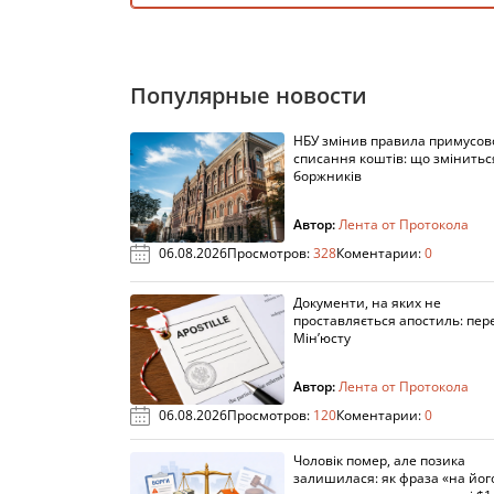
Популярные новости
НБУ змінив правила примусов
списання коштів: що змінитьс
боржників
Автор:
Лента от Протокола
06.08.2026
Просмотров:
328
Коментарии:
0
Документи, на яких не
проставляється апостиль: пере
Мін’юсту
Автор:
Лента от Протокола
06.08.2026
Просмотров:
120
Коментарии:
0
Чоловік помер, але позика
залишилася: як фраза «на йог