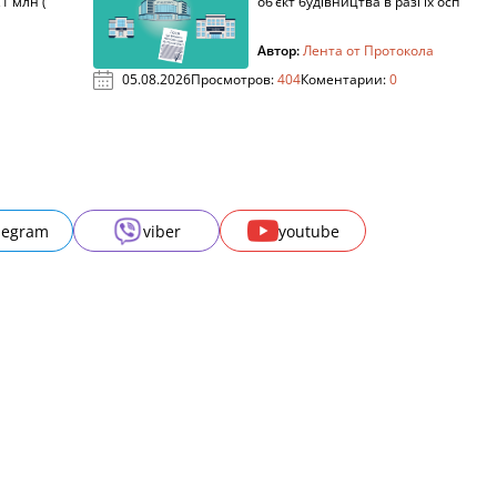
1 млн (
об’єкт будівництва в разі їх осп
Автор:
Лента от Протокола
05.08.2026
Просмотров:
404
Коментарии:
0
legram
viber
youtube