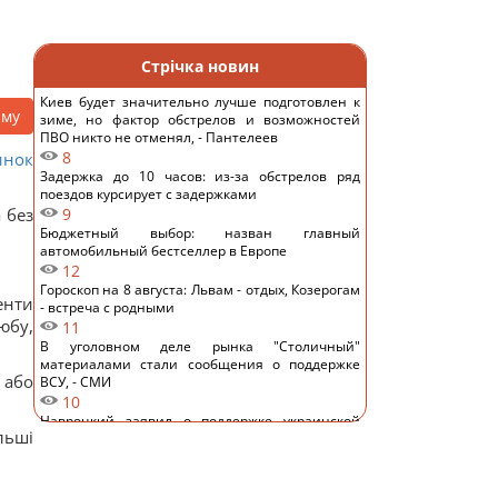
Стрічка новин
Киев будет значительно лучше подготовлен к
аму
зиме, но фактор обстрелов и возможностей
ПВО никто не отменял, - Пантелеев
8
инок
Задержка до 10 часов: из-за обстрелов ряд
поездов курсирует с задержками
 без
9
Бюджетный выбор: назван главный
автомобильный бестселлер в Европе
12
Гороскоп на 8 августа: Львам - отдых, Козерогам
енти
- встреча с родными
юбу,
11
В уголовном деле рынка "Столичный"
материалами стали сообщения о поддержке
 або
ВСУ, - СМИ
10
Навроцкий заявил о поддержке украинской
льші
армии, но вспомнил о "флагах Бандеры"
13
Украинцы высказали мнение, когда закончится
война, - результаты опроса