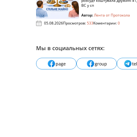
розсуд» коштувала дружині $1,
ВС у сп
Автор:
Лента от Протокола
05.08.2026
Просмотров:
533
Коментарии:
0
Мы в социальных сетях:
page
group
te