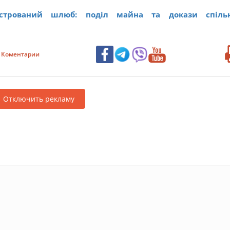
єстрований шлюб: поділ майна та докази спільн
Коментарии
Отключить рекламу