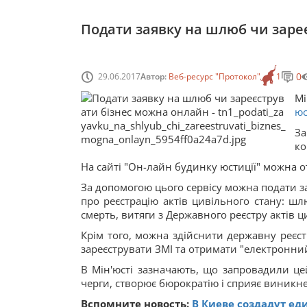
Подати заявку на шлюб чи заре
0
29.06.2017
Автор:
Веб-ресурс "Протокол"
1
Мі
юс
За
ко
На сайті "Он-лайн будинку юстиції" можна 
За допомогою цього сервісу можна подати з
про реєстрацію актів цивільного стану: шл
смерть, витяги з Державного реєстру актів 
Крім того, можна здійснити державну реєстр
зареєструвати ЗМІ та отримати "електронни
В Мін'юсті зазначають, що запровадили це
черги, створює бюрократію і сприяє виник
Вспомните новость:
В Киеве создадут е