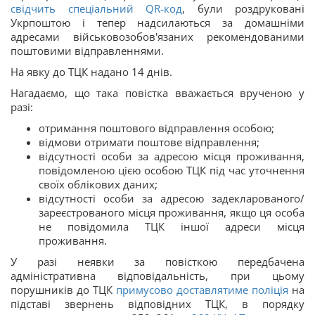
свідчить спеціальний QR-код
, були роздруковані
Укрпоштою і тепер надсилаються за домашніми
адресами військовозобов'язаних рекомендованими
поштовими відправленнями.
На явку до ТЦК надано 14 днів.
Нагадаємо, що така повістка вважається врученою у
разі:
отримання поштового відправлення особою;
відмови отримати поштове відправлення;
відсутності особи за адресою місця проживання,
повідомленою цією особою ТЦК під час уточнення
своїх облікових даних;
відсутності особи за адресою задекларованого/
зареєстрованого місця проживання, якщо ця особа
не повідомила ТЦК іншої адреси місця
проживання.
У разі неявки за повісткою передбачена
адміністративна відповідальність, при цьому
порушників до ТЦК
примусово доставлятиме поліція
на
підставі звернень відповідних ТЦК, в порядку