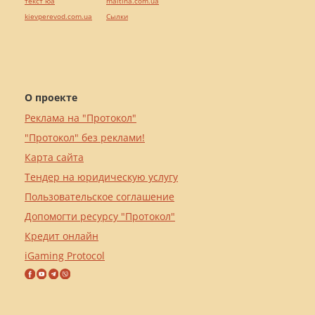
текст юа
maltina.com.ua
kievperevod.com.ua
Cылки
О проекте
Реклама на "Протокол"
"Протокол" без реклами!
Карта сайта
Тендер на юридическую услугу
Пользовательское соглашение
Допомогти ресурсу "Протокол"
Кредит онлайн
iGaming Protocol