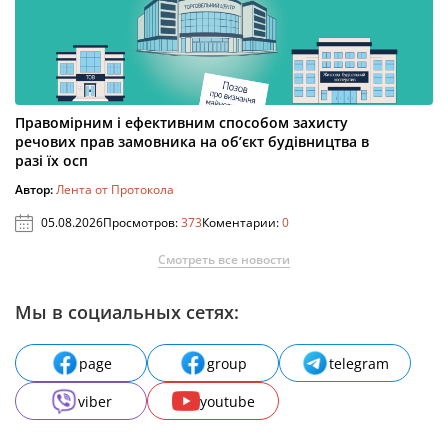
Правомірним і ефективним способом захисту
речових прав замовника на об’єкт будівництва в
разі їх осп
Автор:
Лента от Протокола
05.08.2026
Просмотров:
373
Коментарии:
0
Смотреть все новости
Мы в социальных сетях:
page
group
telegram
viber
youtube