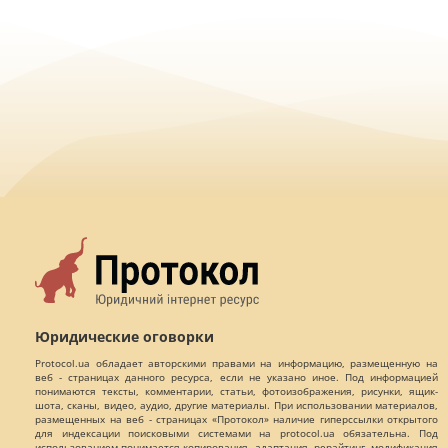
Юридические оговорки
Protocol.ua обладает авторскими правами на информацию, размещенную на
веб - страницах данного ресурса, если не указано иное. Под информацией
понимаются тексты, комментарии, статьи, фотоизображения, рисунки, ящик-
шота, сканы, видео, аудио, другие материалы. При использовании материалов,
размещенных на веб - страницах «Протокол» наличие гиперссылки открытого
для индексации поисковыми системами на protocol.ua обязательна. Под
использованием понимается копирования, адаптация, рерайтинг, модификация