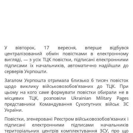
У вівторок, 17 вересня, вперше відбувся
централізований обмін повістками в електронному
вигляді, — з усіх ТЦК повістки, підписані електронними
підписами їх начальників, автоматично надійшли до
серверів Укрпошти.
Загалом Укрпошта отримала близько 6 тисяч повісток
щодо виклику військовозобов'язаних до ТЦК. При
цьому на кого саме формувати повістки обирали не в
місцевих ТЦК, розповіли Ukrainian Military Pages
представники Командування Сухопутних військ ЗС
України.
Повістки, згенеровані Реєстром військовозобов'язаних і
підписані електронними підписами начальників
територіальних центрів комплектування ЗСУ, про що