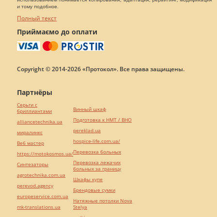
и тому подобное.
Полный текст
Приймаємо до оплати
Copyright © 2014-2026 «Протокол». Все права защищены.
Партнёры
Серьги с
Винный шкаф
бриллиантами
Подготовка к НМТ / ВНО
alliancetechnika.ua
pereklad.ua
миралинкс
hospice-life.com.ua/
Веб мастер
Перевозка больных
https://motokosmos.ua/
Перевозка лежачих
Синтезаторы
больных за границу
agrotechnika.com.ua
Шкафы купе
perevod.agency
Брендовые сумки
europeservice.com.ua
Натяжные потолки Nova
mk-translations.ua
Stelya