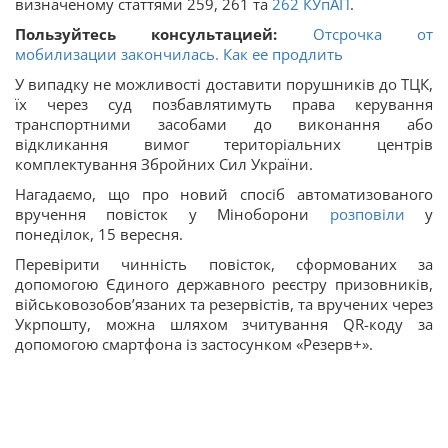
визначеному статтями 259, 261 та
262
КУпАП
.
Пользуйтесь консультацией:
Отсрочка от
мобилизации закончилась. Как ее продлить
У випадку не можливості доставити порушників до ТЦК,
їх через суд позбавлятимуть права керування
транспортними засобами до виконання або
відкликання вимог територіальних центрів
комплектування Збройних Сил України.
Нагадаємо, що про новий спосіб автоматизованого
вручення повісток у Міноборони
розповіли
у
понеділок, 15 вересня.
Перевірити чинність повісток, сформованих за
допомогою Єдиного державного реєстру призовників,
військовозобов’язаних та резервістів, та вручених через
Укрпошту, можна шляхом зчитування QR-коду за
допомогою смартфона із застосунком «Резерв+».