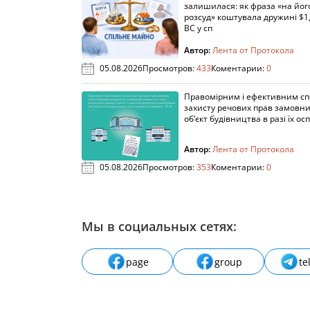
залишилася: як фраза «на йог
розсуд» коштувала дружині $1,
ВС у сп
Автор:
Лента от Протокола
05.08.2026
Просмотров:
433
Коментарии:
0
Правомірним і ефективним с
захисту речових прав замовни
об’єкт будівництва в разі їх осп
Автор:
Лента от Протокола
05.08.2026
Просмотров:
353
Коментарии:
0
Мы в социальных сетях:
page
group
te