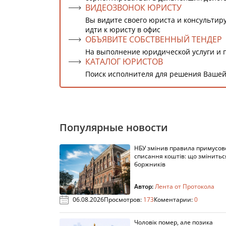
ВИДЕОЗВОНОК ЮРИСТУ
Вы видите своего юриста и консультиру
идти к юристу в офис
ОБЪЯВИТЕ СОБСТВЕННЫЙ ТЕНДЕР
На выполнение юридической услуги и 
КАТАЛОГ ЮРИСТОВ
Поиск исполнителя для решения Вашей
Популярные новости
НБУ змінив правила примусов
списання коштів: що змінитьс
боржників
Автор:
Лента от Протокола
06.08.2026
Просмотров:
173
Коментарии:
0
Чоловік помер, але позика