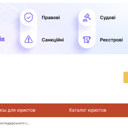
исы для юристов
Каталог юристов
сподарського с...