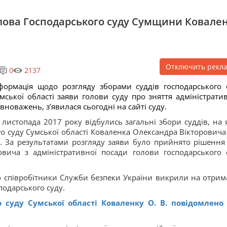
лова Господарського суду Сумщини Ковале
Отключить рекл
0
2137
формація щодо розгляду зборами суддів господарського 
мської області заяви голови суду про зняття адміністрати
вноважень, з’явилася сьогодні на сайті суду.
 листопада 2017 року відбулись загальні збори суддів, на 
го суду Сумської області Коваленка Олександра Вікторовича
и. За результатами розгляду заяви було прийнято рішення
вича з адміністративної посади голови господарського 
о співробітники Служби безпеки України викрили на отрим
подарського суду.
о суду Сумської області Коваленку О. В. повідомлено