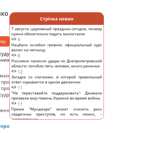
нко
Стрічка новин
7 августа: церковный праздник сегодня, почему
нужно обязательно подать милостыню
9
аму
Нацбанк ослабил гривню: официальный курс
валют на пятницу
суду
8
вних
Россияне нанесли удары по Днепропетровской
области: погибли пять человек, много раненых
12
яких
Загадка со спичками, в которой правильный
 про
ответ скрывается в одном движении
11
 про
"Не переставайте поддерживать": Джамала
суду
призвала мир помочь Украине во время войны
11
Прием "Мунджаро" может снизить риск
анні
сердечных приступов, но есть нюанс, –
исследование
11
 про
"ПриватБанк" обновил курс валют: сколько
стоит доллар сегодня
14