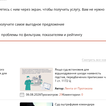
етесь с ним через экран, чтобы получить услугу, Вам не нужно
получите самое выгодное предложение
 проблемы по фильтрам, показателям и рейтингу
Смотреть все но
ого
Якщо суд встановив для
я для
відшкодування шкоди наявність
підстав, передбачених приписами ч
1 ст. 1172 Ц
Автор:
Лента от Протокола
06.08.2026
Просмотров:
29
Коментарии:
0
Суд оштрафував командира