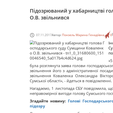
Підозрюваний у хабарництві го
О.В. звільнився
07.11.2017
Автор:
Понзель Марина Генадіївна
0
Ін
Су
по
«5
була розглянута заява голови господарсько
звільнення його з адміністративної посад
звільнення Коваленка Олександра Вікторо
Сумської області», - йдеться в повідомленні.
Нагадаємо, 1 листопада СБУ повідомила, щ
неправомірної вигоди голову Сумського гос
Згадайте новину:
Голові Господарськог
підозру