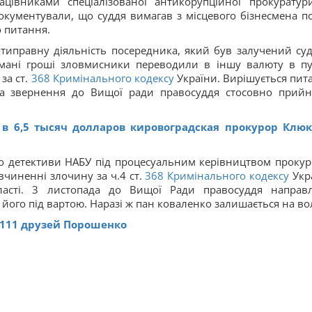
цівниками спеціалізованої антикорупційної прокуратур
кументували, що суддя вимагав з місцевого бізнесмена п
о питання.
типравну діяльність посередника, який був залучений су
имані гроші зловмисники переводили в іншу валюту в пу
за ст.
368
Кримінального кодексу
України. Вирішується пит
та звернення до Вищої ради правосуддя стосовно прийн
 в 6,5 тысяч долларов кировоградская прокурор Клю
 детективи НАБУ під процесуальним керівництвом прокур
чиненні злочину за ч.4 ст.
368
Кримінального кодексу
Укр
бласті. 3 листопада до Вищої Ради правосуддя направ
ого під вартою. Наразі ж пан коваленко залишається на вол
 111 друзей Порошенко