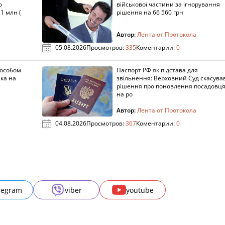
о
військової частини за ігнорування
1 млн (
рішення на 66 560 грн
Автор:
Лента от Протокола
05.08.2026
Просмотров:
335
Коментарии:
0
пособом
Паспорт РФ як підстава для
ка на
звільнення: Верховний Суд скасува
рішення про поновлення посадовц
на ро
Автор:
Лента от Протокола
04.08.2026
Просмотров:
367
Коментарии:
0
legram
viber
youtube