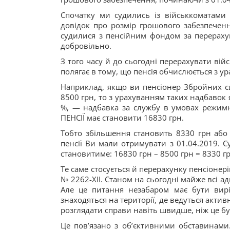
Спочатку ми судились із військкоматам
довідок про розмір грошового забезпечення
судилися з пенсійним фондом за перерахун
добровільно.
З того часу й до сьогодні перерахувати ві
полягає в тому, що пенсія обчислюється з 
Наприклад, якщо ви пенсіонер Збройних си
8500 грн, то з урахуванням таких надбавок 
%, — надбавка за службу в умовах режим
ПЕНСІЇ має становити 16830 грн.
Тобто збільшення становить 8330 грн або 
пенсії Ви мали отримувати з 01.04.2019. Су
становитиме: 16830 грн – 8500 грн = 8330 гр
Те саме стосується й перерахунку пенсіонер
№ 2262-ХІІ. Станом на сьогодні майже всі а
Але це питання незабаром має бути виріш
знаходяться на території, де ведуться актив
розглядати справи навіть швидше, ніж це бу
Це пов’язано з об’єктивними обставинами.