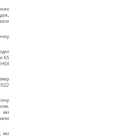
16
ених
Украина не вступит в НАТО, но это не
поражение для Киева, -
док,
колумнист Rzeczpospolita
вати
17
Глобальное потепление может превысить
критический порог уже в ближайшие месяцы, –
унку
ученый
16
Кинологи назвали 7 привычек собак, которые
одні
доказывают их безграничную преданность
і 65
17
ЕНОЇ
Люди, родившиеся в эти месяцы, просыпаются
раньше всех - они "жаворонки"
16
змір
2022
кону
ком.
 які
чали
 які