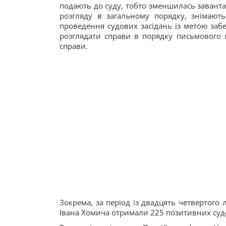
подають до суду, тобто зменшилась завантаж
розгляду в загальному порядку, знімают
проведення судових засідань із метою заб
розглядати справи в порядку письмового п
справи.
Зокрема, за період із двадцять четвертог
Івана Хомича отримали 225 позитивних судо