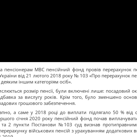
та пенсіонерам МВС пенсійний фонд провів перерахунок пе
 України від 21 лютого 2018 року № 103 «Про перерахунок пе
а деяким іншим категоріям осіб».
ислюється розмір пенсії, були включені лише: посадовий ок
надбавка за вислугу років. Крім того, було зменшено осно
кладових грошового забезпечення.
пно, а саме у 2018 році до виплати підлягало 50 % від 
першого січня 2020 року пенсійний фонд почав виплачувати
 1 та 2 пункти Постанови №103 суд визнав протиправним
 перерахунку військових пенсій з урахуванням додаткових в
.2019.