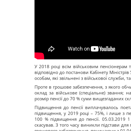
У 2018 році всім військовим пенсіонерам 
відповідно до постанови Кабінету Міністрів
особам, які звільнені з військової служби, т
Проте в грошове забезпечення, з якого обч
оклад за військове (спеціальне) звання; 
розмір пенсії до 70 % суми вищезгаданих с
Підвищення до пенсії виплачувалось поета
підвищення, у 2019 році – 75%, і лише з 
100 % підвищення до пенсії. 05.03.2019
скасував. З того часу виникли підстави для
грошового забезпечення, починаючи з 01.04