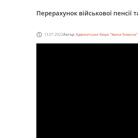
Перерахунок військової пенсії т
13.07.2022
Автор:
Адвокатське бюро "Івана Хомича"