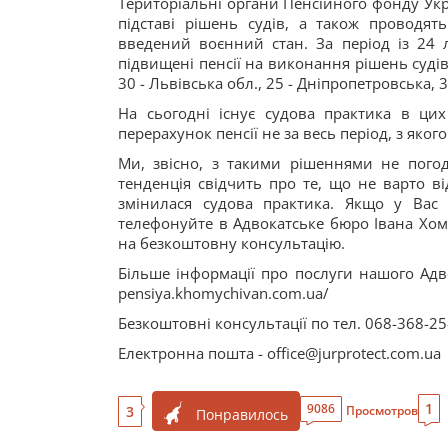
Територіальні органи Пенсійного фонду Ук
підставі рішень судів, а також проводят
введений воєнний стан. За період із 24 
підвищені пенсії на виконання рішень судів. 
30 - Львівська обл., 25 - Дніпропетровська, 
На сьогодні існує судова практика в ци
перерахунок пенсії не за весь період, з яко
Ми, звісно, з такими рішеннями не погод
тенденція свідчить про те, що не варто в
змінилася судова практика. Якщо у Вас
телефонуйте в Адвокатське бюро Івана Хом
на безкоштовну консультацію.
Більше інформації про послуги нашого Адво
pensiya.khomychivan.com.ua/
Безкоштовні консультації по тел. 068-368-25
Електронна пошта - office@jurprotect.com.ua
1
9086
3
Просмотров
Понравилось