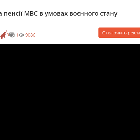
а пенсії МВС в умовах воєнного стану
Отключить рекл
1
9086
3