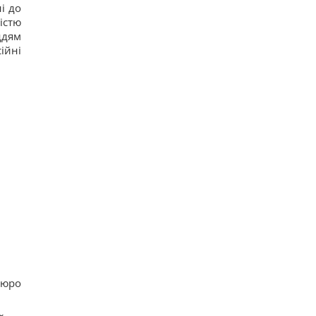
і до
істю
ддям
ійні
бюро