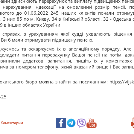
раїни здійснюють перерахунок та виплату підвищених пенсі
ь нарахування індексації на оновлений розмір пенсії, п
лютого до 01.06.2022 245 наших клієнтів почали отриму
З них 85 по м. Києву, 34 в Київській області, 32 - Одеська 
39 в інших областях України.
х справах, з урахуванням якої судді ухвалюють рішення
го Ви б мали отримувати підвищену пенсію.
жуємось та оскаржуємо їх в апеляційному порядку. Але 
ідкладати питання перерахунку Вашої пенсії на потім, док
 виникли додаткові запитання, пишіть їх у коментарях
ича за номером телефону, який вказаний вище і Вас запи
катського бюро можна знайти за посиланням: https://vijsk
-25
Коментарии