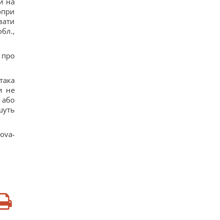
й на
опри
вати
обл.,
 про
така
и не
 або
шуть
ova-