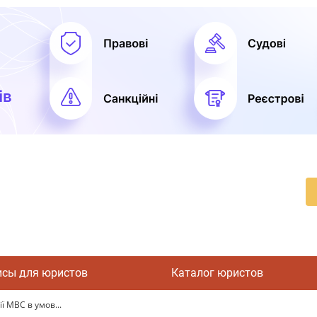
исы для юристов
Каталог юристов
ї МВС в умов...