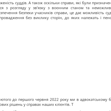
еність суддів. А також оскільки справи, які були призначен
ься з розгляду у зв’язку з воєнним станом та неможлив
езпечення безпеки учасників справи, це дає можливість су
ровадження без виклику сторін, до яких належать і пенс
о лютого до першого червня 2022 року ми в адвокатському 
вих рішень у справах наших клієнтів. Т