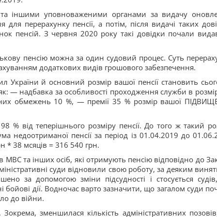
и та іншими уповноваженими органами за видачу оновл
 для перерахунку пенсії, а потім, після видачі таких дові
ок пенсій. З червня 2020 року такі довідки почали вида
йськову пенсію можна за один судовий процес. Суть перерах
урахуванням додаткових видів грошового забезпечення.
л України й основний розмір вашої пенсії становить сьог
як: — надбавка за особливості проходження служби в розмір
них обмежень 10 %, — премії 35 % розмір вашої ПІДВИЩ
98 % від теперішнього розміру пенсії. До того ж такий ро
ма недоотриманої пенсії за період із 01.04.2019 до 01.06.
н * 38 мсяців = 316 540 грн.
ів МВС та інших осіб, які отримують пенсію відповідно до За
дміністративні суди відновили свою роботу, за деяким винят
ено за допомогою зміни підсудності і стосується судів,
ні бойові дії. Водночас варто зазначити, що загалом суди по
ло до війни.
 Зокрема, зменшилася кількість адміністративних позовів,