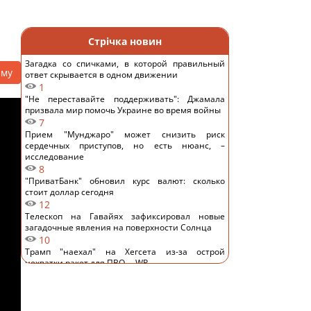
Стрічка новин
Загадка со спичками, в которой правильный
аму
ответ скрывается в одном движении
1
"Не переставайте поддерживать": Джамала
призвала мир помочь Украине во время войны
7
Прием "Мунджаро" может снизить риск
сердечных приступов, но есть нюанс, –
исследование
8
"ПриватБанк" обновил курс валют: сколько
стоит доллар сегодня
12
Телескоп на Гавайях зафиксировал новые
загадочные явления на поверхности Солнца
10
Трамп "наехал" на Хегсета из-за острой
нехватки ракет для ПВО, – WP
11
КНДР перебросила в Россию более 100 ракет: в
ISW объяснили, чем это грозит Украине
11