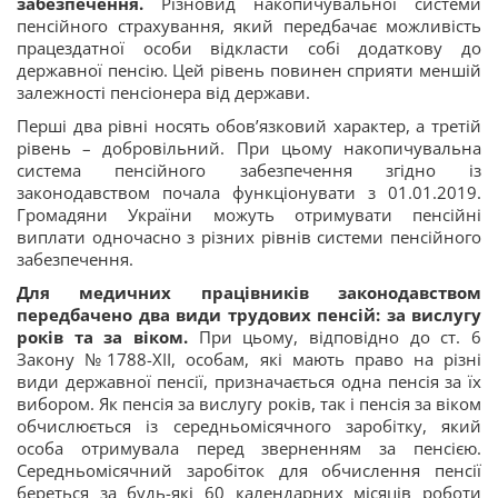
забезпечення.
Різновид накопичувальної системи
пенсійного страхування, який передбачає можливість
працездатної особи відкласти собі додаткову до
державної пенсію. Цей рівень повинен сприяти меншій
залежності пенсіонера від держави.
Перші два рівні носять обов’язковий характер, а третій
рівень – добровільний. При цьому накопичувальна
система пенсійного забезпечення згідно із
законодавством почала функціонувати з 01.01.2019.
Громадяни України можуть отримувати пенсійні
виплати одночасно з різних рівнів системи пенсійного
забезпечення.
Для медичних працівників законодавством
передбачено два види трудових пенсій: за вислугу
років та за віком.
При цьому, відповідно до ст. 6
Закону №1788-XII, особам, які мають право на різні
види державної пенсії, призначається одна пенсія за їх
вибором. Як пенсія за вислугу років, так і пенсія за віком
обчислюється із середньомісячного заробітку, який
особа отримувала перед зверненням за пенсією.
Середньомісячний заробіток для обчислення пенсії
береться за будь-які 60 календарних місяців роботи