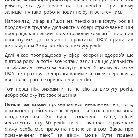
роботи, яка дає право на цю пенсію. При цьому
залишення такої роботи повинне бути остаточним.
Наприклад, лікар вийшов на пенсію за вислугу років і
продовжив трудову діяльність у сфері страхування. Він
пропрацював деякий час у страховій компанії і вирішив
повернутися до медичної практики. ПФУ припинив
виплачувати йому пенсію за вислугу років.
Далі лікар пропрацював у сфері охорони здоров’я ще
півтора року, а потім все ж таки залишив цю діяльність
та оформив пенсію за вислугу років. У цьому випадку
ПФУ не враховує відпрацьований час після перерви, а
відновлює раніше призначену пенсію.
Тож перш ніж виходити на пенсію за вислугу років,
добре обміркуйте своє рішення.
Пенсія за віком
призначається незалежно від того,
припинено роботу на час звернення за пенсією чи вона
продовжується. Як було зазначено вище, після
досягнення віку 60 років та за наявності страхового
стажу особа має право на пенсію за віком. Заява про
призначення пенсії за віком може бути подана