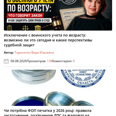
Исключение с воинского учета по возрасту:
возможно ли это сегодня и какие перспективы
судебной защит
Автор:
Тарасенко Вера Юрьевна
06.08.2026
Просмотров:
138
Коментарии:
0
Чи потрібна ФОП печатка у 2026 році: правила
застосування, роз'яснення ДПС та відповіді на