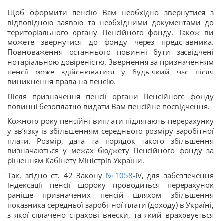
Щоб оформити пенсію Вам необхідно звернутися з
відповідною заявою та необхідними документами до
територіального органу Пенсійного фонду. Також ви
можете звернутися до фонду через представника.
Повноваження останнього повинні бути засвідчені
нотаріальною довіреністю. Звернення за призначенням
пенсії може здійснюватися у будь-який час після
виникнення права на пенсію.
Після призначення пенсії органи Пенсійного фонду
повинні безоплатно видати Вам пенсійне посвідчення.
Кожного року пенсійні виплати підлягають перерахунку
у зв’язку із збільшенням середнього розміру заробітної
плати. Розмір, дата та порядок такого збільшення
визначаються у межах бюджету Пенсійного фонду за
рішенням Кабінету Міністрів України.
Так, згідно ст. 42 Закону
№1058-
IV, для забезпечення
індексації пенсії щороку проводиться перерахунок
раніше призначених пенсій шляхом збільшення
показника середньої заробітної плати (доходу) в Україні,
з якої сплачено страхові внески, та який враховується