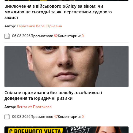
Виключення з військового обліку за віком: чи
можливо це сьогодні та які перспективи судового
захист
Автор:
Тарасенко Вера Юрьевна
06.08.2026
Просмотров:
62
Коментарии:
0
Спільне проживання без шлюбу: особливості
доведення та юридичні ризики
Автор:
Лента от Протокола
06.08.2026
Просмотров:
47
Коментарии:
0