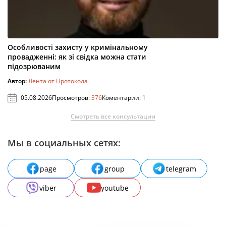
Особливості захисту у кримінальному
провадженні: як зі свідка можна стати
підозрюваним
Автор:
Лента от Протокола
05.08.2026
Просмотров:
376
Коментарии:
1
Смотреть все консультации
Мы в социальных сетях:
page
group
telegram
viber
youtube