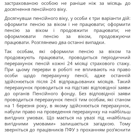
застрахованою особою не раніше ніж за місяць до
досягнення пенсійного віку.
Досягнувши пенсійного віку, у особи є три варіанти дій:
оформити пенсію за віком і не працювати; оформити
пенсію за віком і продовжити працювати; не
оформлювати пенсію за віком, продовжуючи
працювати. Розглянемо два останні випадки.
Так особам, які оформили пенсію за віком та
продовжують працювати, проводиться періодичний
перерахунок пенсій кожні 24 місяці страхового стажу.
При цьому перерви в роботі не впливають на право
особи щодо перерахунку пенсії, адже останній
здійснюється після 24 відпрацьованих місяців. Такий
перерахунок проводиться на підставі відповідної заяви
до органів Пенсійного фонду. Без відповідної заяви
проводиться перерахунок пенсії тим особам, які станом
на 1 березня року, в якому здійснюється перерахунок,
набули право на проведення перерахунку на найбільш
вигідних умовах. Що мається на увазі під «найбільш
вигідними умовами» залишається загадкою. Тому
зверніться до працівників ПФУ з проханням роз’яснити