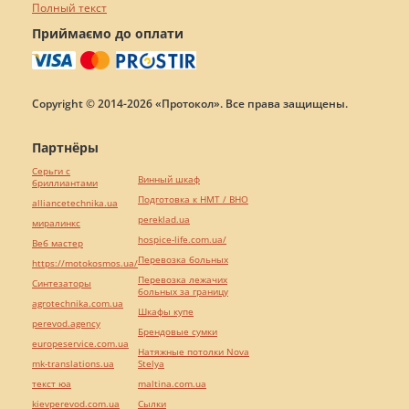
Полный текст
Приймаємо до оплати
Copyright © 2014-2026 «Протокол». Все права защищены.
Партнёры
Серьги с
Винный шкаф
бриллиантами
Подготовка к НМТ / ВНО
alliancetechnika.ua
pereklad.ua
миралинкс
hospice-life.com.ua/
Веб мастер
Перевозка больных
https://motokosmos.ua/
Перевозка лежачих
Синтезаторы
больных за границу
agrotechnika.com.ua
Шкафы купе
perevod.agency
Брендовые сумки
europeservice.com.ua
Натяжные потолки Nova
mk-translations.ua
Stelya
текст юа
maltina.com.ua
kievperevod.com.ua
Cылки