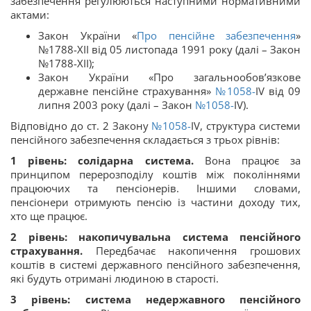
забезпечення регулюються наступними нормативними
актами:
Закон України «
Про пенсійне забезпечення
»
№1788-XII від 05 листопада 1991 року (далі – Закон
№1788-XII);
Закон України «Про загальнообов’язкове
державне пенсійне страхування»
№1058-
IV від 09
липня 2003 року (далі – Закон
№1058-
IV).
Відповідно до ст. 2 Закону
№1058-
IV, структура системи
пенсійного забезпечення складається з трьох рівнів:
1 рівень: солідарна система.
Вона працює за
принципом перерозподілу коштів між поколіннями
працюючих та пенсіонерів. Іншими словами,
пенсіонери отримують пенсію із частини доходу тих,
хто ще працює.
2 рівень: накопичувальна система пенсійного
страхування.
Передбачає накопичення грошових
коштів в системі державного пенсійного забезпечення,
які будуть отримані людиною в старості.
3 рівень: система недержавного пенсійного