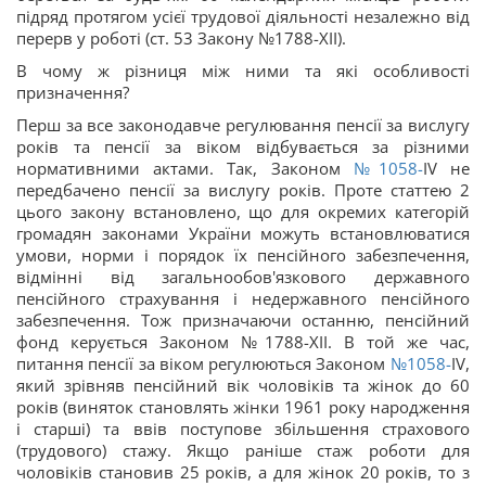
підряд протягом усієї трудової діяльності незалежно від
перерв у роботі (ст. 53 Закону №1788-XII).
В чому ж різниця між ними та які особливості
призначення?
Перш за все законодавче регулювання пенсії за вислугу
років та пенсії за віком відбувається за різними
нормативними актами. Так, Законом
№1058-
IV не
передбачено пенсії за вислугу років. Проте статтею 2
цього закону встановлено, що для окремих категорій
громадян законами України можуть встановлюватися
умови, норми і порядок їх пенсійного забезпечення,
відмінні від загальнообов'язкового державного
пенсійного страхування і недержавного пенсійного
забезпечення. Тож призначаючи останню, пенсійний
фонд керується Законом №1788-XII. В той же час,
питання пенсії за віком регулюються Законом
№1058-
IV,
який зрівняв пенсійний вік чоловіків та жінок до 60
років (виняток становлять жінки 1961 року народження
і старші) та ввів поступове збільшення страхового
(трудового) стажу. Якщо раніше стаж роботи для
чоловіків становив 25 років, а для жінок 20 років, то з