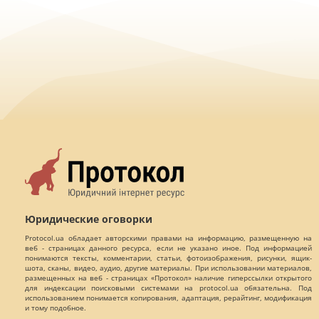
Юридические оговорки
Protocol.ua обладает авторскими правами на информацию, размещенную на
веб - страницах данного ресурса, если не указано иное. Под информацией
понимаются тексты, комментарии, статьи, фотоизображения, рисунки, ящик-
шота, сканы, видео, аудио, другие материалы. При использовании материалов,
размещенных на веб - страницах «Протокол» наличие гиперссылки открытого
для индексации поисковыми системами на protocol.ua обязательна. Под
использованием понимается копирования, адаптация, рерайтинг, модификация
и тому подобное.