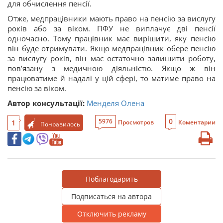
для обчислення пенсії.
Отже, медпрацівники мають право на пенсію за вислугу
років або за віком. ПФУ не виплачує дві пенсії
одночасно. Тому працівник має вирішити, яку пенсію
він буде отримувати. Якщо медпрацівник обере пенсію
за вислугу років, він має остаточно залишити роботу,
пов’язану з медичною діяльністю. Якщо ж він
працюватиме й надалі у цій сфері, то матиме право на
пенсію за віком.
Автор консультації:
Менделя Олена
0
5976
1
Просмотров
Коментарии
Понравилось
Поблагодарить
Подписаться на автора
Отключить рекламу