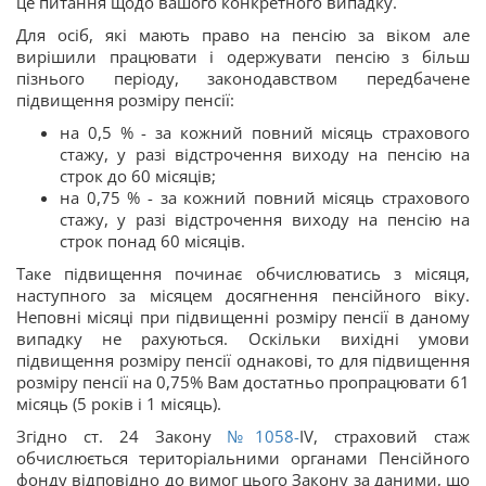
це питання щодо вашого конкретного випадку.
Для осіб, які мають право на пенсію за віком але
вирішили працювати і одержувати пенсію з більш
пізнього періоду, законодавством передбачене
підвищення розміру пенсії:
на 0,5 % - за кожний повний місяць страхового
стажу, у разі відстрочення виходу на пенсію на
строк до 60 місяців;
на 0,75 % - за кожний повний місяць страхового
стажу, у разі відстрочення виходу на пенсію на
строк понад 60 місяців.
Таке підвищення починає обчислюватись з місяця,
наступного за місяцем досягнення пенсійного віку.
Неповні місяці при підвищенні розміру пенсії в даному
випадку не рахуються. Оскільки вихідні умови
підвищення розміру пенсії однакові, то для підвищення
розміру пенсії на 0,75% Вам достатньо пропрацювати 61
місяць (5 років і 1 місяць).
Згідно ст. 24 Закону
№1058-
IV, страховий стаж
обчислюється територіальними органами Пенсійного
фонду відповідно до вимог цього Закону за даними, що