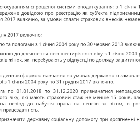
астосуванням спрощеної системи оподаткування: з 1 січня 
ерджене довідкою про реєстрацію як суб’єкта підприємниц
дня 2017 включно, за умови сплати страхових внесків незал
дня 2017 включно;
істю та пологами з 1 січня 2004 року по 30 червня 2013 включ
тиною до досягнення нею шестирічного віку з 1 січня 2004 
ів жінок, які перебувають у відпустці по догляду за дитино
за денною формою навчання на умовах державного замовле
рі з 1 січня 2004 року по 31 грудня 2017 включно.
ога по 01.01.2018 по 31.12.2020 призначатися непрацю
ого віку, які мають страховий стаж не менше 15 років, ал
на період до набуття права на пенсію за віком, в роз
и працездатність.
, призначати державну соціальну допомогу при досягненні 