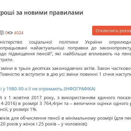
є гроші за новими правилами
Отключить рекл
0
4024
іністерство соціальної політики України оприлюд
опрацьовані найактуальніші поправки до законопроект
до підвищення пенсій”, які найбільше впливають на пенс
трати.
зміни в трьох десятках законодавчих актів. Закон частково
Повністю ж вступити в дію усі зміни повинні 1 січня наступ
і у 1980-90-х її не отримають (ІНФОГРАФІКА)
й з 1 жовтня 2017 року, з використанням єдиного показ
14-2016) в розмірі 3 764,4грн та – величини оцінки одного 
сії, у розмірі 1%.
віків для обчислення пенсії в мінімальному розмірі (для пен
 років у жінок і 25 років – у чоловіків);