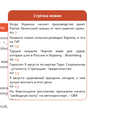
Стрічка новин
Когда Украина начнет производство ракет
аму
Patriot: Зеленский сказал, от чего зависят сроки
7
нило
Названа самая сильная разведка Европы, и это
не ГУР
у “…
10
ійні
Турция закрыла Черное море для судов,
которые шли в Россию и Украину, - Bloomberg
10
 має
Гороскоп 9 августа по картам Таро: Скорпионам
ного
- усталость, Стрельцам - предательство
13
9 августа: церковный праздник сегодня, о чем
лучше молчать в этот день
12
ника
На Херсонщине россиянам приказали начать
року
"свободную охоту" на автотранспорт, – ОВА
14
Избрание судей МУС: что случилось с
сій,
кандидатом от Украины
16