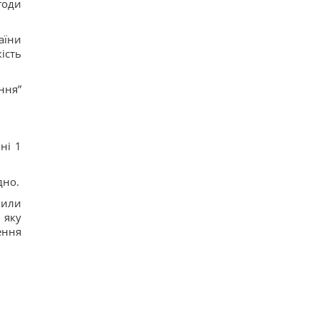
годи
аїни
ість
ння”
ні 1
дно.
мили
 яку
ення