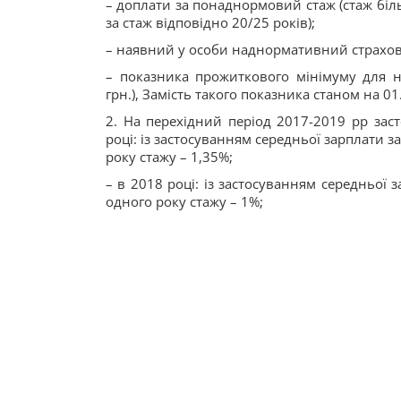
– доплати за понаднормовий стаж (стаж біль
за стаж відповідно 20/25 років);
– наявний у особи наднормативний страхов
– показника прожиткового мінімуму для н
грн.), Замість такого показника станом на 01.
2. На перехідний період 2017-2019 рр зас
році: із застосуванням середньої зарплати з
року стажу – 1,35%;
– в 2018 році: із застосуванням середньої з
одного року стажу – 1%;