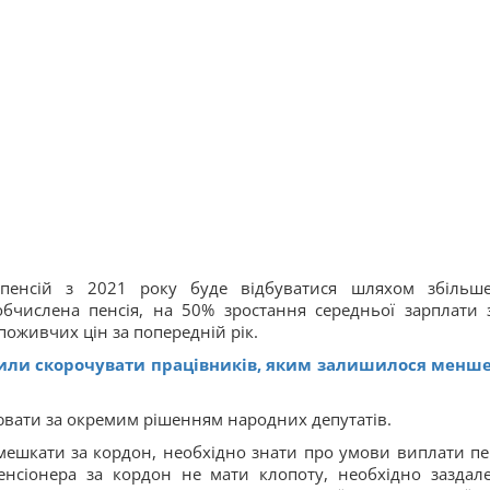
я пенсій з 2021 року буде відбуватися шляхом збільш
 обчислена пенсія, на 50% зростання середньої зарплати 
поживчих цін за попередній рік.
или скорочувати працівників, яким залишилося менше
нювати за окремим рішенням народних депутатів.
 мешкати за кордон, необхідно знати про умови виплати пе
нсіонера за кордон не мати клопоту, необхідно заздале