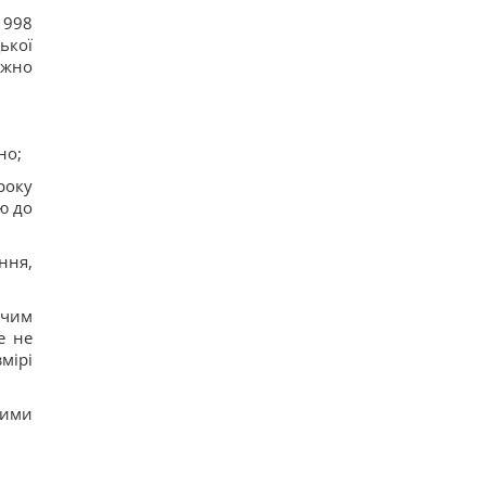
1998
ької
ежно
но;
року
ю до
ння,
ючим
е не
мірі
ними