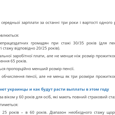
середньої зарплати за останні три роки і вартості одного 
овлюється:
епрацездатних громадян при стажі 30/35 років (для пен
 стажу відповідно 20/25 років).
імальної заробітної плати, але не менше ніж розмір прожитко
нення 65 років.
ться пропорційно менший розмір пенсії.
я обчислення пенсії, але не менш як три розміри прожитко
ют украинцы и как будут расти выплаты в этом году
а віком у 60 років для осіб, які мають повний страховий ст
атиметься:
 25 років – в 60 років. Діапазон необхідного стажу щор