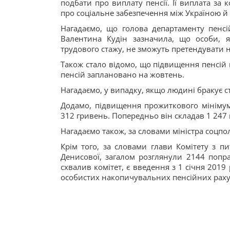
подбати про виплату пенсії. Її виплата з
про соціальне забезпечення між Україною й
Нагадаємо, що голова департаменту пенсій
Валентина Кудін зазначила, що особи, як
трудового стажу, не зможуть претендувати 
Також стало відомо, що підвищення пенсій в
пенсій заплановано на жовтень.
Нагадаємо, у випадку, якщо людині бракує с
Додамо, підвищення прожиткового мінімуму
312 гривень. Попередньо він складав 1 247 г
Нагадаємо також, за словами міністра соцпол
Крім того, за словами глави Комітету з п
Денисової, загалом розглянули 2144 попра
схвалив комітет, є введення з 1 січня 2019
особистих накопичувальних пенсійних рахун