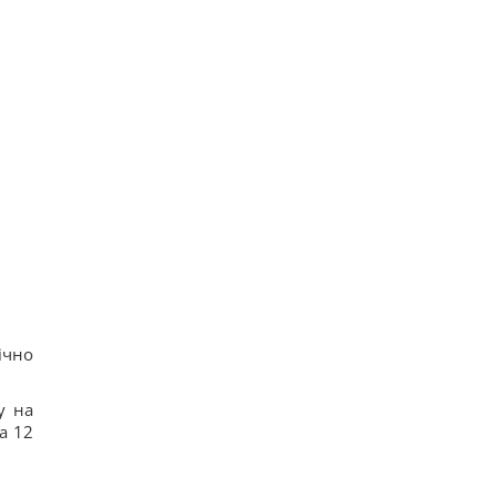
ічно
у на
а 12