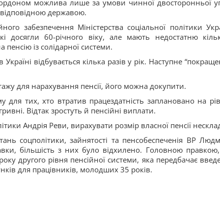
а кордоном можлива лише за умови чинної двосторонньої у
 відповідною державою.
ного забезпечення Міністерства соціальної політики Укр
і досягли 60-річного віку, але мають недостатню кільк
на
пенсію із солідарної системи.
 Україні відбувається кілька разів у рік. Наступне “покраще
тажу для нарахування пенсії, його можна докупити.
 для тих, хто втратив працездатність заплановано на рів
ривні. Відтак зростуть й пенсійні виплати.
ітики Андрія Реви, вирахувати розмір власної пенсії нескла
итань соцполітики, зайнятості та пенсобеспеченія ВР Люд
вки, більшість з них було відхилено. Головною правкою,
 року другого рівня пенсійної системи, яка передбачає введ
ків для працівників, молодших 35 років.