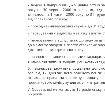
– ведення підприємницької діяльності із з
року по 30 червня 2000-го включно, підтв
діяльності; з 1 липня 2000 року по 31 гру
від сплаченого розміру;
– проходження військової служби до 31 гру
– перебування у відпустці у зв’язку з вагітн
– перебування у відпустці по догляду за ди
до моменту введення сплати страхових внеск
досягнення нею трирічного віку;
– навчання в вищих навчальних закладах 
а також навчання в аспірантурі і докторанту
6. Тимчасова державна соціальна допом
особам, які досягли встановленого пенсійн
отримали права на пенсійну виплату – 
прожиткового мінімуму для осіб які втратил
7. Особам, які не матимуть 15 років стажу
65 років.