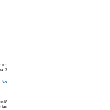
ення
за 3
 3-х
нсій
гідь