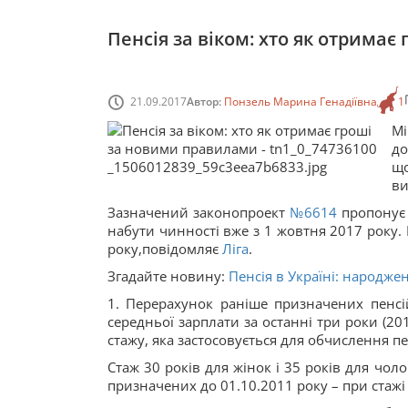
Пенсія за віком: хто як отрима
21.09.2017
Автор:
Понзель Марина Генадіївна
1
М
до
що
ви
Зазначений законопроект
№6614
пропонує 
набути чинності вже з 1 жовтня 2017 року. 
року,повідомляє
Ліга
.
Згадайте новину:
Пенсія в Україні: народжен
1. Перерахунок раніше призначених пенсі
середньої зарплати за останні три роки (20
стажу, яка застосовується для обчислення пен
Стаж 30 років для жінок і 35 років для чоло
призначених до 01.10.2011 року – при стажі 20