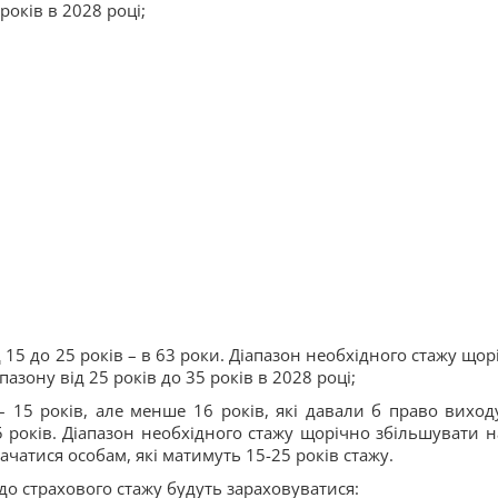
років в 2028 році;
д 15 до 25 років – в 63 роки. Діапазон необхідного стажу щор
азону від 25 років до 35 років в 2028 році;
– 15 років, але менше 16 років, які давали б право виход
5 років. Діапазон необхідного стажу щорічно збільшувати н
значатися особам, які матимуть 15-25 років стажу.
 до страхового стажу будуть зараховуватися: