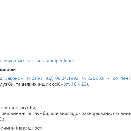
лачуватися пенсія за довіреністю?
жбовцям
но
Законом України від 09.04.1992 №2262-ХІI
«
Про пенс
служби, та деяких інших осіб» (
ст. 18 – 23
).
ьнення зі служби;
я звільнення зі служби, але внаслідок захворювань, які вин
би.
ричини інвалідності.