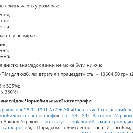
ію призначають у розмірах:
ення;
ння;
ення.
ають у розмірах:
ння;
ння;
ення.
алідністю внаслідок війни не може бути нижче:
ПМ) для осіб, які втратили працездатність, – 13604,50 грн (
3 х 525%);
 х 360%).
м внаслідок Чорнобильської катастрофи
раїни від 28.02.1991 №796-ХІI
«
Про статус і соціальний за
рнобильської катастрофи
» (
ст. 54
,
59
),
Законом України
 Закону України “
Про статус і соціальний захист громадян,
 катастрофи
”», Порядком обчислення пенсій особам,