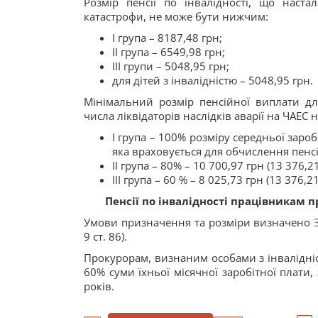
Розмір пенсії по інвалідності, що наст
катастрофи, не може бути нижчим:
I група – 8187,48 грн;
II група – 6549,98 грн;
III групи – 5048,95 грн;
для дітей з інвалідністю – 5048,95 грн.
Мінімальний розмір пенсійної виплати для
числа ліквідаторів наслідків аварії на ЧАЕС
І група – 100% розміру середньої заробі
яка враховується для обчислення пенсії
ІІ група – 80% – 10 700,97 грн (13 376,2
ІІІ група – 60 % – 8 025,73 грн (13 376,2
Пенсії по інвалідності працівникам 
Умови призначення та розміри визначено
9 ст. 86).
Прокурорам, визнаним особами з інвалідністю
60% суми їхньої місячної заробітної плати
років.