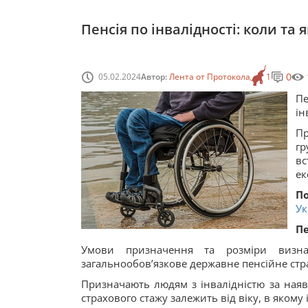
Пенсія по інвалідності: коли та
0
05.02.2024
Автор:
Лента от Протокола
1
П
ін
Пр
г
в
ек
П
Ук
Пе
Умови призначення та розміри виз
загальнообов’язкове державне пенсійне стр
Призначають людям з інвалідністю за наявн
страхового стажу залежить від віку, в якому 