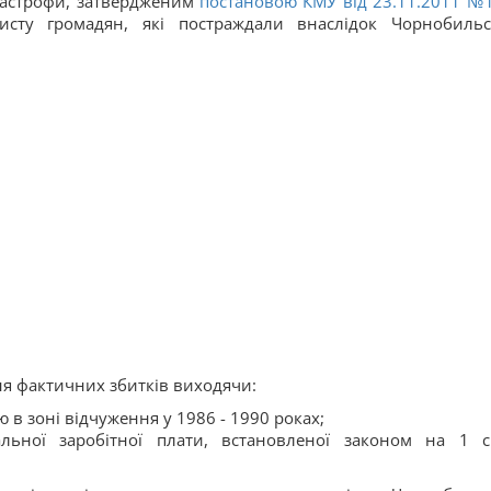
тастрофи, затвердженим
постановою КМУ від 23.11.2011 №
исту громадян, які постраждали внаслідок Чорнобильс
ня фактичних збитків виходячи:
 в зоні відчуження у 1986 - 1990 роках;
альної заробітної плати, встановленої законом на 1 с