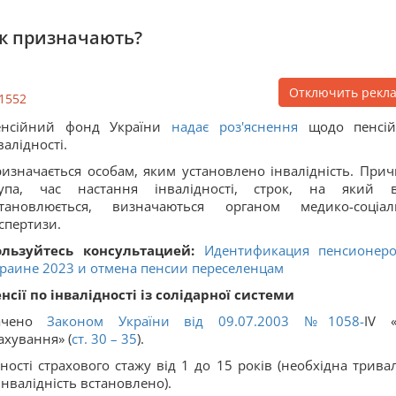
 як призначають?
Отключить рекл
1552
енсійний фонд України
надає роз'яснення
щодо пенсій
валідності.
изначається особам, яким установлено інвалідність. Прич
рупа, час настання інвалідності, строк, на який 
становлюється, визначаються органом медико-соціал
спертизи.
ользуйтесь консультацией:
Идентификация пенсионер
раине 2023 и отмена пенсии переселенцам
нсії по інвалідності із солідарної системи
начено
Законом України від 09.07.2003
№1058-
IV 
ахування» (
ст. 30 – 35
).
ості страхового стажу від 1 до 15 років (необхідна тривал
інвалідність встановлено).