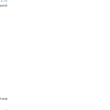
1210
ької
ічня