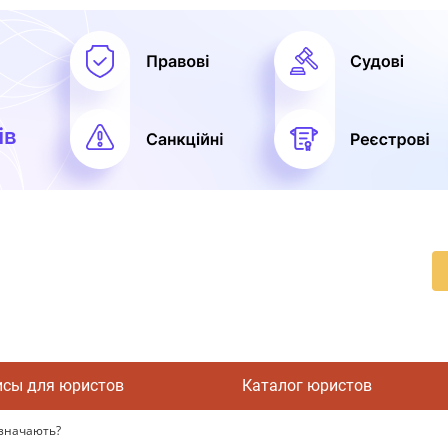
исы для юристов
Каталог юристов
ризначають?