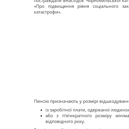
постраждали внаслідок Чорнобильської ка
«Про підвищення рівня соціального зах
катастрофи».
Пенсію призначають у розмірі відшкодуван
із заробітної плати, одержаної людиною
або з п’ятикратного розміру мінім
відповідного року.