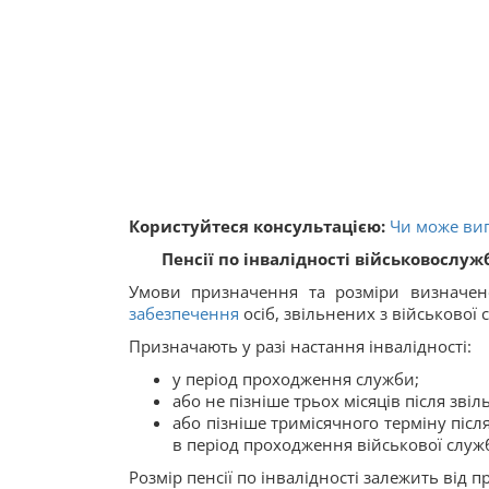
Користуйтеся консультацією:
Чи може вип
Пенсії по інвалідності військовослу
Умови призначення та розміри визначе
забезпечення
осіб, звільнених з військової 
Призначають у разі настання інвалідності:
у період проходження служби;
або не пізніше трьох місяців після звіл
або пізніше тримісячного терміну післ
в період проходження військової служ
Розмір пенсії по інвалідності залежить від п