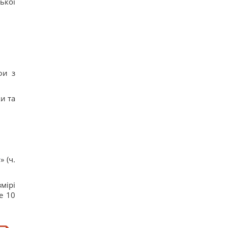
ької
фи з
ки та
у
» (ч.
мірі
е 10