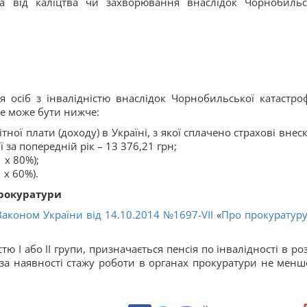
ала від каліцтва чи захворювання внаслідок Чорнобильс
 осіб з інвалідністю внаслідок Чорнобильської катастро
 не може бути нижче:
тної плати (доходу) в Україні, з якої сплачено страхові внес
 за попередній рік – 13 376,21 грн;
1 х 80%);
1 х 60%).
прокуратури
Законом України від 14.10.2014 №1697-VІІ
«
Про прокуратур
 I або II групи, призначається пенсія по інвалідності в роз
, за наявності стажу роботи в органах прокуратури не менш