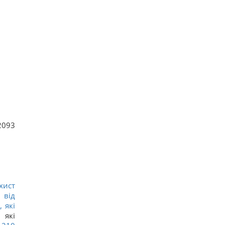
2093
хист
 від
 які
 які