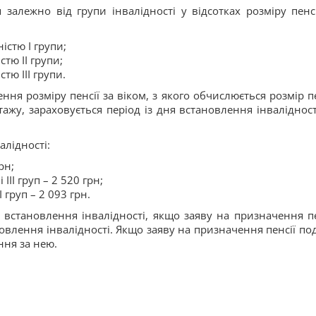
 залежно від групи інвалідності у відсотках розміру пенсі
істю I групи;
стю II групи;
стю III групи.
ня розміру пенсії за віком, з якого обчислюється розмір пе
стажу, зараховується період із дня встановлення інвалідност
алідності:
рн;
ІІІ груп – 2 520 грн;
І груп – 2 093 грн.
я встановлення інвалідності, якщо заяву на призначення пе
новлення інвалідності. Якщо заяву на призначення пенсії по
ння за нею.