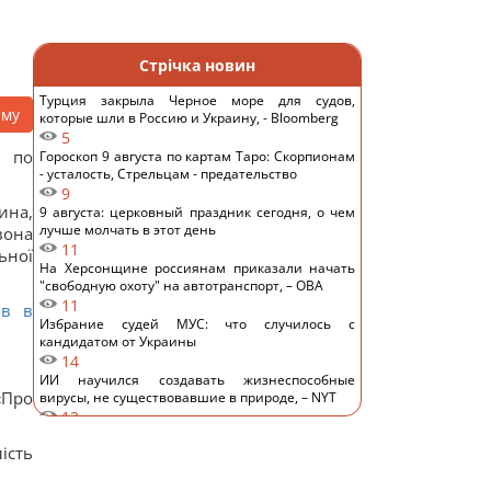
Стрічка новин
Турция закрыла Черное море для судов,
аму
которые шли в Россию и Украину, - Bloomberg
5
 по
Гороскоп 9 августа по картам Таро: Скорпионам
- усталость, Стрельцам - предательство
9
ина,
9 августа: церковный праздник сегодня, о чем
лучше молчать в этот день
вона
11
ьної
На Херсонщине россиянам приказали начать
"свободную охоту" на автотранспорт, – ОВА
11
ов в
Избрание судей МУС: что случилось с
кандидатом от Украины
14
ИИ научился создавать жизнеспособные
«Про
вирусы, не существовавшие в природе, – NYT
13
Денисенко призналась, почему на самом деле
ість
спешит выйти замуж
12