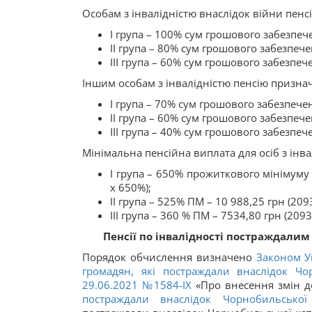
Особам з інвалідністю внаслідок війни пенс
I група – 100% сум грошового забезпеч
II група – 80% сум грошового забезпече
III група – 60% сум грошового забезпеч
Іншим особам з інвалідністю пенсію признач
I група – 70% сум грошового забезпече
II група – 60% сум грошового забезпече
III група – 40% сум грошового забезпеч
Мінімальна пенсійна виплата для осіб з інв
І група – 650% прожиткового мінімуму (
х 650%);
ІІ група – 525% ПМ – 10 988,25 грн (209
ІІІ група – 360 % ПМ – 7534,80 грн (2093
Пенсії по інвалідності постраждали
Порядок обчислення визначено
Законом Ук
громадян, які постраждали внаслідок Чо
29.06.2021 №1584-ІХ
«Про внесення змін до
постраждали внаслідок Чорнобильської