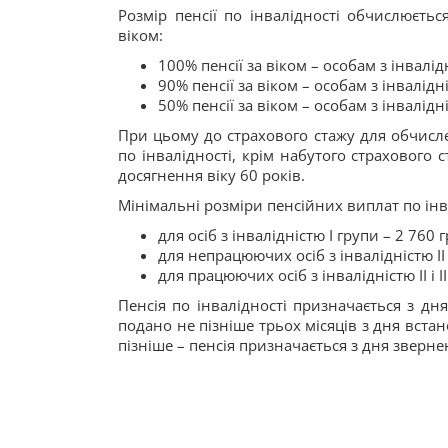
Розмір пенсії по інвалідності обчислюється
віком:
100% пенсії за віком – особам з інвалідн
90% пенсії за віком – особам з інвалідні
50% пенсії за віком – особам з інвалідні
При цьому до страхового стажу для обчислен
по інвалідності, крім набутого страхового 
досягнення віку 60 років.
Мінімальні розміри пенсійних виплат по інв
для осіб з інвалідністю І групи – 2 760 г
для непрацюючих осіб з інвалідністю ІІ і 
для працюючих осіб з інвалідністю ІІ і ІІ
Пенсія по інвалідності призначається з дн
подано не пізніше трьох місяців з дня вста
пізніше – пенсія призначається з дня зверне