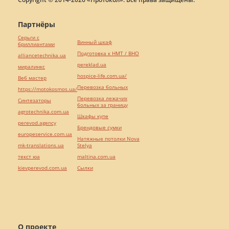
Партнёры
Серьги с
Винный шкаф
бриллиантами
Подготовка к НМТ / ВНО
alliancetechnika.ua
pereklad.ua
миралинкс
hospice-life.com.ua/
Веб мастер
Перевозка больных
https://motokosmos.ua/
Перевозка лежачих
Синтезаторы
больных за границу
agrotechnika.com.ua
Шкафы купе
perevod.agency
Брендовые сумки
europeservice.com.ua
Натяжные потолки Nova
mk-translations.ua
Stelya
текст юа
maltina.com.ua
kievperevod.com.ua
Cылки
О проекте