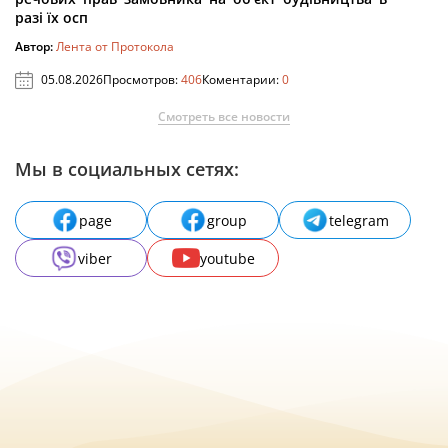
разі їх осп
Автор:
Лента от Протокола
05.08.2026
Просмотров:
406
Коментарии:
0
Смотреть все новости
Мы в социальных сетях:
page
group
telegram
viber
youtube