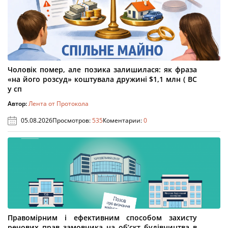
Чоловік помер, але позика залишилася: як фраза
«на його розсуд» коштувала дружині $1,1 млн ( ВС
у сп
Автор:
Лента от Протокола
05.08.2026
Просмотров:
535
Коментарии:
0
Правомірним і ефективним способом захисту
речових прав замовника на об’єкт будівництва в