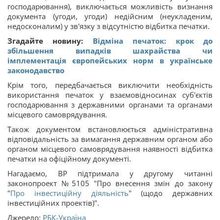
господарювання), виключається можливість визнання
документа (угоди, угоди) недійсним (неукладеним,
недосконалим) у зв'язку з відсутністю відбитка печатки.
Згадайте новину:
Відміна печаток: крок до
збільшення випадків шахрайства чи
імплементація європейських норм в українське
законодавство
Крім того, передбачається виключити необхідність
використання печаток у взаємовідносинах суб'єктів
господарювання з державними органами та органами
місцевого самоврядування.
Також документом встановлюється адміністративна
відповідальність за вимагання державним органом або
органом місцевого самоврядування наявності відбитка
печатки на офіційному документі.
Нагадаємо, ВР підтримала у другому читанні
законопроект №5105 "Про внесення змін до закону
"
Про інвестиційну діяльність
" (щодо державних
інвестиційних проектів)".
Джерело:
РБК-Україна