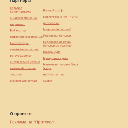
Партнёры
Серьги с
Винный шкаф
бриллиантами
Подготовка к НМТ / ВНО
alliancetechnika.ua
pereklad.ua
миралинкс
hospice-life.com.ua/
Веб мастер
Перевозка больных
https://motokosmos.ua/
Перевозка лежачих
Синтезаторы
больных за границу
agrotechnika.com.ua
Шкафы купе
perevod.agency
Брендовые сумки
europeservice.com.ua
Натяжные потолки Nova
mk-translations.ua
Stelya
текст юа
maltina.com.ua
kievperevod.com.ua
Cылки
О проекте
Реклама на "Протокол"