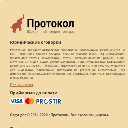
Юридические оговорки
Protocol.ua обладает авторскими правами на информацию, размещенную на
веб - страницах данного ресурса, если не указано иное. Под информацией
понимаются тексты, комментарии, статьи, фотоизображения, рисунки, ящик-
шота, сканы, видео, аудио, другие материалы. При использовании материалов,
размещенных на веб - страницах «Протокол» наличие гиперссылки открытого
для индексации поисковыми системами на protocol.ua обязательна. Под
использованием понимается копирования, адаптация, рерайтинг, модификация
и тому подобное.
Полный текст
Приймаємо до оплати
Copyright © 2014-2026 «Протокол». Все права защищены.