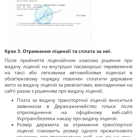
Крок 3. Отримання ліцензії та сплата за неї.
Після прийняття ліцензійною комісією рішення про
видачу ліцензії на внутрішні пасажирські перевезення
на таксі або легковими автомобілями ліцензіат в
обов’язковому порядку повинен сплатити державне
мито за видачу ліцензії за реквізитами, викладеними на
сайті разом з рішенням про видачу ліцензії.
Плата за видачу транспортної ліцензії вноситься
заявником в Держказначейство тільки після
оприлюднення на офіційному веб-сайті
Укртрансбезпеки наказу про видачу ліцензії.
Розмір держмита за отримання транспортної
ліцензії становить розмір одного прожиткового
мінімуму для працездатних осіб, що діє на день