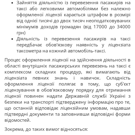
Зайняття діяльністю із перевезення пасажирів на
таксі або легковими автомобілями без належно
оформленої ліцензії карається штрафом в розмірі
від однієї тисячі до двох тисяч неоподатковуваних
мінімумів доходів громадян (від 17000 до 34000
грн)
Діяльність із перевезення пасажирів на таксі
передбачає обов’язкову наявність у ліцензіата
таксометра на кожний автомобіль-таксі.
Процес оформлення ліцензії на здійснення діяльності в
області внутрішніх пасажирських перевезень на таксі є
комплексом складних процедур, які вимагають від
ліцензіата певних знань і навичок. Складність
оформлення ліцензії полягає в тому, що суб'єкт
ліцензування в обов'язковому порядку для отримання
ліцензії повинен надати Державній службі Україні з
безпеки на транспорті підтверджену інформацію про те,
що останній відповідає ліцензійним умовам, надавши
підтвердні документи та заповнивши відповідні форми
відомостей.
Зокрема, до таких вимог відносяться: