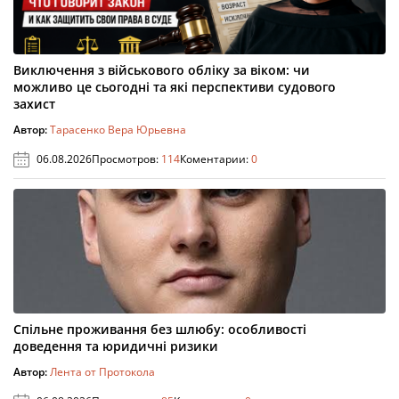
Виключення з військового обліку за віком: чи
можливо це сьогодні та які перспективи судового
захист
Автор:
Тарасенко Вера Юрьевна
06.08.2026
Просмотров:
114
Коментарии:
0
Спільне проживання без шлюбу: особливості
доведення та юридичні ризики
Автор:
Лента от Протокола