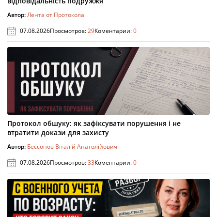
відповідальність подружжя
Автор:
Лента от Протокола
07.08.2026
Просмотров:
29
Коментарии:
0
Протокол обшуку: як зафіксувати порушення і не
втратити докази для захисту
Автор:
Бессонов Віталій Анатолійович
07.08.2026
Просмотров:
33
Коментарии:
0