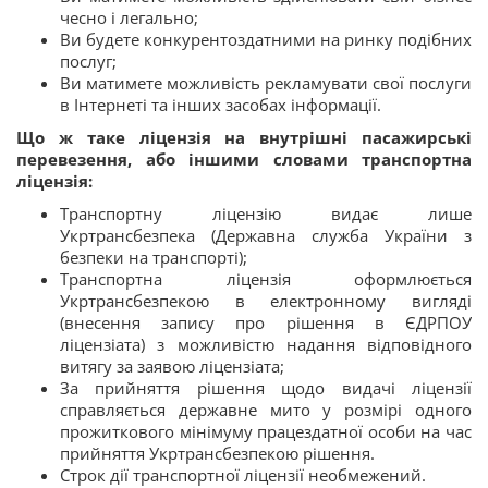
чесно і легально;
Ви будете конкурентоздатними на ринку подібних
послуг;
Ви матимете можливість рекламувати свої послуги
в Інтернеті та інших засобах інформації.
Що ж таке ліцензія на внутрішні пасажирські
перевезення, або іншими словами транспортна
ліцензія:
Транспортну ліцензію видає лише
Укртрансбезпека (Державна служба України з
безпеки на транспорті);
Транспортна ліцензія оформлюється
Укртрансбезпекою в електронному вигляді
(внесення запису про рішення в ЄДРПОУ
ліцензіата) з можливістю надання відповідного
витягу за заявою ліцензіата;
За прийняття рішення щодо видачі ліцензії
справляється державне мито у розмірі одного
прожиткового мінімуму працездатної особи на час
прийняття Укртрансбезпекою рішення.
Строк дії транспортної ліцензії необмежений.