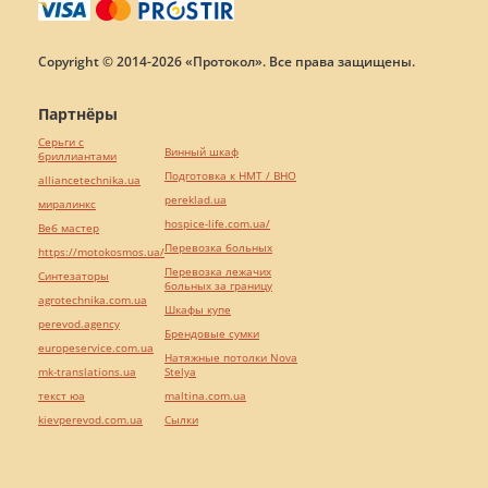
Copyright © 2014-2026 «Протокол». Все права защищены.
Партнёры
Серьги с
Винный шкаф
бриллиантами
Подготовка к НМТ / ВНО
alliancetechnika.ua
pereklad.ua
миралинкс
hospice-life.com.ua/
Веб мастер
Перевозка больных
https://motokosmos.ua/
Перевозка лежачих
Синтезаторы
больных за границу
agrotechnika.com.ua
Шкафы купе
perevod.agency
Брендовые сумки
europeservice.com.ua
Натяжные потолки Nova
mk-translations.ua
Stelya
текст юа
maltina.com.ua
kievperevod.com.ua
Cылки