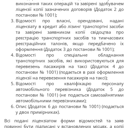
виконання таких операцій та завірені здобувачем
ліцензії копії зазначених договорів (Додаток 2 до
постанови № 1001);
Відомості про власні, орендовані, надані
ліцензіату в кредит або лізинг транспортні засоби
та завірені заявником копії свідоцтва про
реєстрацію транспортних засобів та тимчасових
реєстраційних талонів, якщо передбачено їх
оформлення (Додаток 3 до постанови № 1001);
Відомості про спеціальне обладнання
транспортних засобів, які використовуються для
перевезень пасажирів на таксі (Додаток 4 до
постанови № 1001) (подається в разі оформлення
ліцензії на перевезення пасажирів на таксі);
Відомості про кваліфікацію персоналу
автомобільного перевізника (Додаток 5 до
постанови № 1001) (не подається самозайнятими
автомобільними перевізниками);
Опис (Додаток 6 до постанови № 1001) (подається
у двох примірниках).
Всі подані ліцензіатом форми відомостей та заяв
повинні бути підписані у встановлених місцях, а копії