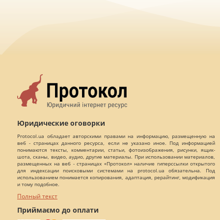
Юридические оговорки
Protocol.ua обладает авторскими правами на информацию, размещенную на
веб - страницах данного ресурса, если не указано иное. Под информацией
понимаются тексты, комментарии, статьи, фотоизображения, рисунки, ящик-
шота, сканы, видео, аудио, другие материалы. При использовании материалов,
размещенных на веб - страницах «Протокол» наличие гиперссылки открытого
для индексации поисковыми системами на protocol.ua обязательна. Под
использованием понимается копирования, адаптация, рерайтинг, модификация
и тому подобное.
Полный текст
Приймаємо до оплати