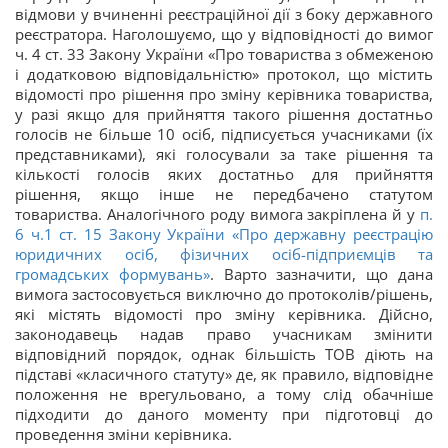
відмови у вчиненні реєстраційної дії з боку державного
реєстратора. Наголошуємо, що у відповідності до вимог
ч. 4 ст. 33 Закону України «Про товариства з обмеженою
і додатковою відповідальністю» протокол, що містить
відомості про рішення про зміну керівника товариства,
у разі якщо для прийняття такого рішення достатньо
голосів не більше 10 осіб, підписується учасниками (їх
представниками), які голосували за таке рішення та
кількості голосів яких достатньо для прийняття
рішення, якщо інше не передбачено статутом
товариства. Аналогічного роду вимога закріплена й у
п.
6 ч.1 ст. 15 Закону України «Про державну реєстрацію
юридичних осіб, фізичних осіб-підприємців та
громадських формувань»
. Варто зазначити, що дана
вимога застосовується виключно до протоколів/рішень,
які містять відомості про зміну керівника. Дійсно,
законодавець надав право учасникам змінити
відповідний порядок, однак більшість ТОВ діють на
підставі «класичного статуту» де, як правило, відповідне
положення не врегульовано, а тому слід обачніше
підходити до даного моменту при підготовці до
проведення зміни керівника.