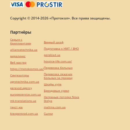
Copyright © 2014-2026 «Протокол». Все права защищены.
Партнёры
Серьги с
Винный шкаф
бриллиантами
Подготовка к НМТ / ВНО
alliancetechnika.ua
pereklad.ua
миралинкс
hospice-life.com.ua/
Веб мастер
Перевозка больных
https://motokosmos.ua/
Перевозка лежачих
Синтезаторы
больных за границу
agrotechnika.com.ua
Шкафы купе
perevod.agency
Брендовые сумки
europeservice.com.ua
Натяжные потолки Nova
mk-translations.ua
Stelya
текст юа
maltina.com.ua
kievperevod.com.ua
Cылки