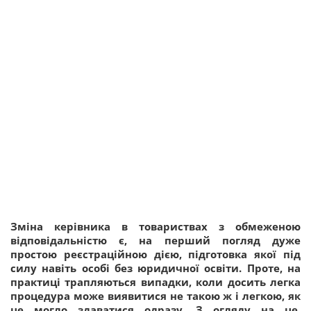
Зміна керівника в товариствах з обмеженою
відповідальністю є, на перший погляд дуже
простою реєстраційною дією, підготовка якої під
силу навіть особі без юридичної освіти. Проте, на
практиці трапляються випадки, коли досить легка
процедура може виявитися не такою ж і легкою, як
це могло здаватися одразу. З огляду на це,