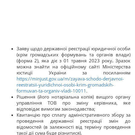
Заяву щодо державної реєстрації юридичної особи
(крім громадських формувань та органів влади)
(форма 2), яка діє з 01 травня 2023 року
.
Зразок
можна знайти на офіційному сайті Міністерства
юстиції України за посиланням
https://minjust.gov.ua/m/zayava-schodo-derjavnoi-
reestratsii-yuridichnoi-osobi-krim-gromadskih-
formuvan-ta-organiv-vladi-10011
.
Рішення (його нотаріальна копія) вищого органу
управління ТОВ про зміну керівника, яке
відповідає вимогам законодавства;
Квитанцію про сплату адміністративного збору за
проведення державної реєстрації змін до
відомостей (в залежності від терміну проведення
такої дії сума буде різнитися).