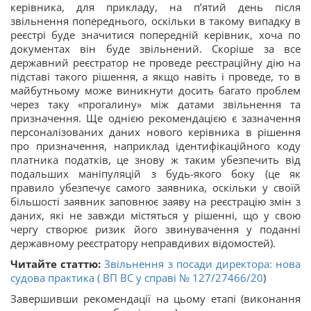
керівника, для прикладу, на п’ятий день після
звільнення попереднього, оскільки в такому випадку в
реєстрі буде значитися попередній керівник, хоча по
документах він буде звільнений. Скоріше за все
державний реєстратор не проведе реєстраційну дію на
підставі такого рішення, а якщо навіть і проведе, то в
майбутньому може виникнути досить багато проблем
через таку «прогалину» між датами звільнення та
призначення. Ще однією рекомендацією є зазначення
персоналізованих даних нового керівника в рішення
про призначення, наприклад ідентифікаційного коду
платника податків, це знову ж таким убезпечить від
подальших маніпуляцій з будь-якого боку (це як
правило убезпечує самого заявника, оскільки у своїй
більшості заявник заповнює заяву на реєстрацію змін з
даних, які не завжди містяться у рішенні, що у свою
чергу створює ризик його звинувачення у поданні
державному реєстратору неправдивих відомостей).
Читайте статтю:
Звільнення з посади директора: нова
судова практика ( ВП ВС у справі
№ 127/27466/20
)
Завершивши рекомендації на цьому етапі (виконання