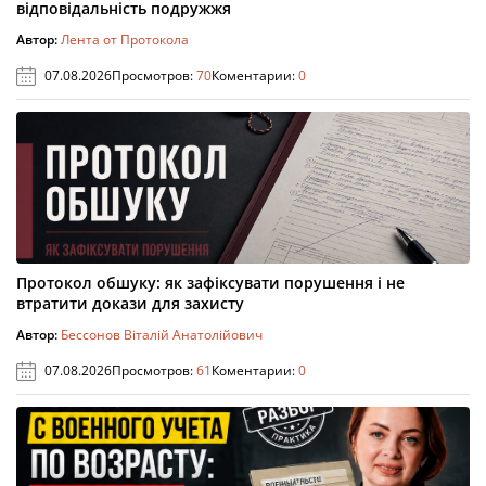
відповідальність подружжя
Автор:
Лента от Протокола
07.08.2026
Просмотров:
70
Коментарии:
0
Протокол обшуку: як зафіксувати порушення і не
втратити докази для захисту
Автор:
Бессонов Віталій Анатолійович
07.08.2026
Просмотров:
61
Коментарии:
0