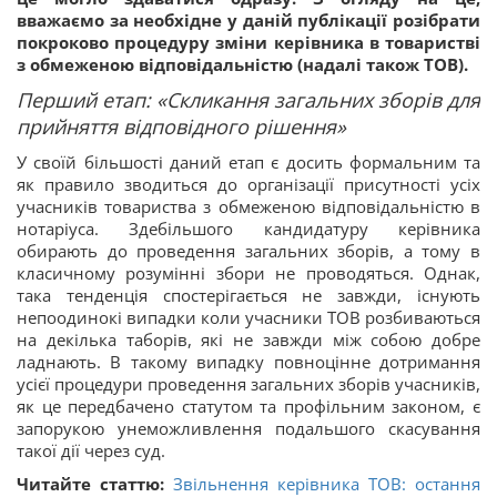
вважаємо за необхідне у даній публікації розібрати
покроково процедуру зміни керівника в товаристві
з обмеженою відповідальністю (надалі також ТОВ).
Перший етап: «Скликання загальних зборів для
прийняття відповідного рішення»
У своїй більшості даний етап є досить формальним та
як правило зводиться до організації присутності усіх
учасників товариства з обмеженою відповідальністю в
нотаріуса. Здебільшого кандидатуру керівника
обирають до проведення загальних зборів, а тому в
класичному розумінні збори не проводяться. Однак,
така тенденція спостерігається не завжди, існують
непоодинокі випадки коли учасники ТОВ розбиваються
на декілька таборів, які не завжди між собою добре
ладнають. В такому випадку повноцінне дотримання
усієї процедури проведення загальних зборів учасників,
як це передбачено статутом та профільним законом, є
запорукою унеможливлення подальшого скасування
такої дії через суд.
Читайте статтю:
Звільнення керівника ТОВ: остання