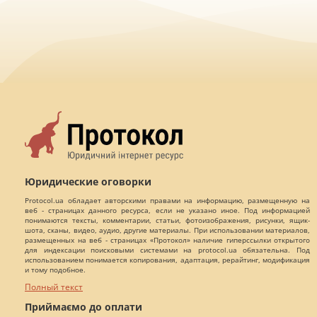
Юридические оговорки
Protocol.ua обладает авторскими правами на информацию, размещенную на
веб - страницах данного ресурса, если не указано иное. Под информацией
понимаются тексты, комментарии, статьи, фотоизображения, рисунки, ящик-
шота, сканы, видео, аудио, другие материалы. При использовании материалов,
размещенных на веб - страницах «Протокол» наличие гиперссылки открытого
для индексации поисковыми системами на protocol.ua обязательна. Под
использованием понимается копирования, адаптация, рерайтинг, модификация
и тому подобное.
Полный текст
Приймаємо до оплати