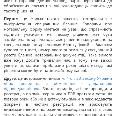
яких є справою добровільною), варто переходити до
обов’язкових елементів, які законодавець ставить до
такого рішення.
Перше
, це форма такого рішення: нотаріальна з
використання спеціальних бланків. Говорячи про
нотаріальну форму мається на увазі, що справжність
підписів учасників на такому рішенні має бути
засвідчена нотаріально, а саме рішення надруковано на
спеціальному нотаріальному бланку (який є бланком
суворої звітності, номер якого вноситься у спеціальний
реєстр бланків нотаріальних документів). Така вимога
вже існує досить тривалий час, а тому вже важко
уявити як колись, приблизно років шість назад, такі
рішення могли бути на звичайному папері.
Друге
, це дотримання вимог
ч. 4 ст. 33 Закону України
«Про товариства з обмеженою і додатковою
відповідальністю»
. Багато юристів, які не проводили
реєстрацію по зміні керівника в ТОВ протягом останніх
півтора роки або не відстежують зміни в законодавстві
(зокрема в частині реєстрації), не враховують
вищезазначеного положення законодавства та в свою
чергу допускають фатальну помилку, яка призводить до