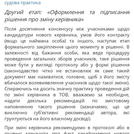
судова практика
Другий етап: «Оформлення та підписання
рішення про зміну керівника»
Після досягнення консенсусу між учасниками щодо
кандидатури нового керівника, умов його контракту
(якщо це наймана особа) та іншого, наступає етап
формального закріплення цього моменту в рішенні. В
залежності від бажання особи, яка веде процедуру
проведення загальних зборів учасників, таке рішення
може бути у вигляді протоколу або у формі рішення
(законодавство чітко не встановлює як саме такий
документ має називатися, головне, щоб з його змісту
вбачалося волевиявлення учасників щодо такої зміни).
Спираючись на досить значну практику проведення дій
по зміні керівника в ТОВ, вважаємо за необхідне,
надати декілька рекомендацій по змістовому
наповненню такого рішення (зазначаємо, що це
виключно суб’єктивні рекомендації автора, які
ґрунтуються на його власному досвіді).
При зміні керівника рекомендуємо в протоколі або в
рішенні зазначити про факт ознайомлення нового