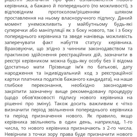
керівника, а бажано й попереднього (по можливості), з
відповідним протоколом/рішенням шляхом
проставлення на ньому власноручного підпису. Даний
момент унеможливить у майбутньому будь-які
суперечки або маніпуляції як з боку нового, так і з боку
попереднього керівника та зведе нанівець можливість
заперечувати факт набуття статусу керівника.
Враховуючи, що згідно з чинним законодавством та
практикою здійснення реєстраційних дій, зазначити в
реєстрі керівником можна будь-яку особу без її відома
(достатньо мати Прізвище ім’я по батькові, дату
народження та індивідуальний код з реєстраційної
картки платника податків бажаного кандидата), на наше
глибоке переконання, необхідно законодавчо
закріпити зазначену вище рекомендовану процедуру
(щодо обов’язковості підпису нового керівника на
рішенні про зміну). Також досить важливим є чітко
визначити період звільнення попереднього керівника
та період призначення нового. Як правило, якщо
керівника звільняють в один день, наприклад, 1-го
числа, то нового керівника призначають з 2-го числа.
Невірним з точки зору права буде призначити нового