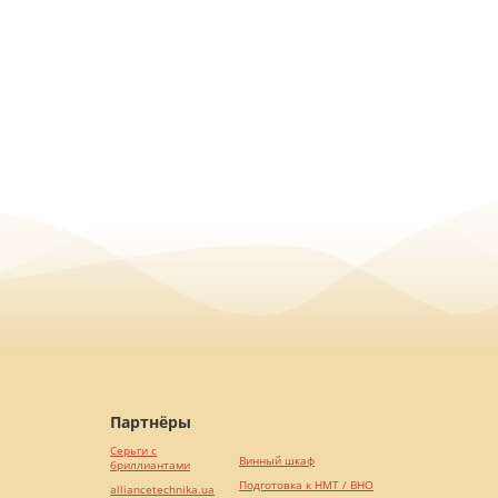
Партнёры
Серьги с
Винный шкаф
бриллиантами
Подготовка к НМТ / ВНО
alliancetechnika.ua