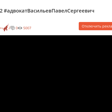
2 #адвокатВасильевПавелСергеевич
Отключить рекл
0
5007
ич
2