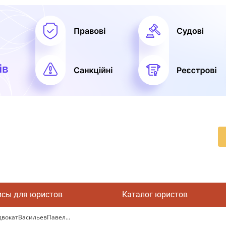
исы для юристов
Каталог юристов
вокатВасильевПавел...