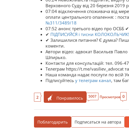
Верховного Суду від 20 березня 2019 
07:04 відключення споживача від мере
оплати центрального опалення: : поста
№311/3489/18
07:52 анонс третього відео про ОСББ ✔
✔
ПІДПИСУЙСЯ і тисни КОЛОКОЛЬЧИК
✔ Залишилися питання? Є думка? Пиши у
коменти.
Автори відео: адвокат Васильєв Павло
Шпирько.
Контакти для консультацій: тел. 096-4
Телеграм https://t.me/vasiliev_advocat 
Наша команда надає послуги по всій Ук
Підписуйтесь
у телеграм канал
, там ба
0
5007
2
Просмотров
Понравилось
Поблагодарить
Подписаться на автора