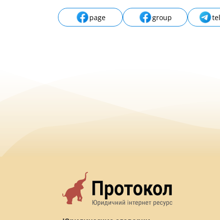
page
group
te