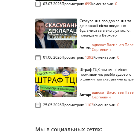
03.07.2026
Просмотров:
699
Коментарии:
0
Скасування повідомлення та
декларації після введення
будівництва в експлуатацію:
прецеденти Верховог
адвокат Васильев Паве
Автор:
Сергеевич
01.06.2026
Просмотров:
1392
Коментарии:
0
Штраф ТЦК при зміні місця
проживання: розбір судового
рішення про скасування штра
адвокат Васильев Паве
Автор:
Сергеевич
25.05.2026
Просмотров:
1103
Коментарии:
0
Мы в социальных сетях: