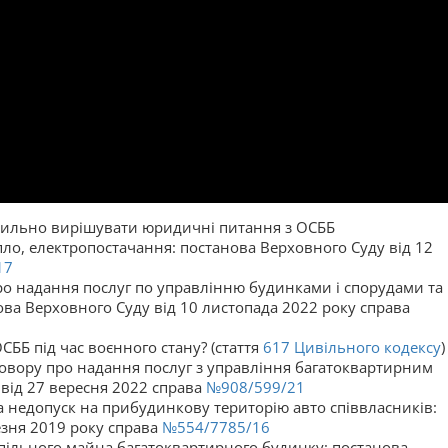
вильно вирішувати юридичні питання з ОСББ
ло, електропостачання: постанова Верховного Суду від 12
17
о надання послуг по управлінню будинками і спорудами та
а Верховного Суду від 10 листопада 2022 року справа
ББ під час воєнного стану? (стаття
617
Цивільного кодексу
)
оговору про надання послуг з управління багатоквартирним
від 27 вересня 2022 справа
№908/599/21
 недопуск на прибудинкову територію авто співвласників:
езня 2019 року справа
№554/7785/16
спільного майна багатоквартирного будинку: постанова