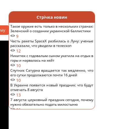
Стрічка новин
Такое оружие есть только в нескольких странах:
аму
Зеленский о создании украинской баллистики
9
Часть ракеты SpaceX разбилась о Луну: ученые
рассказали, что увидели в телескоп
12
Никитюк с годовалым сыном укатила на отдых в
горы и нарвалась на хейт
10
Спутник Сатурна вращается так медленно, что
его сутки продолжаются почти 16 дней
10
В Украине появится новый праздник: что будут
отмечать 8 августа
13
7 августа: церковный праздник сегодня, почему
нужно обязательно подать милостыню
16
Нацбанк ослабил гривню: официальный курс
валют на пятницу
10