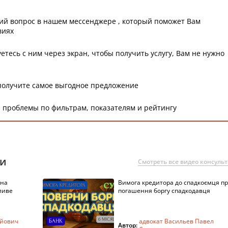
ий вопрос в нашем мессенджере , который поможет Вам
виях
етесь с ним через экран, чтобы получить услугу, Вам не нужно
получите самое выгодное предложение
 проблемы по фильтрам, показателям и рейтингу
ии
Смотреть все видео консуль
 на
Вимога кредитора до спадкоємця п
ливе
погашення боргу спадкодавця
ійович
адвокат Васильев Павел
Автор: