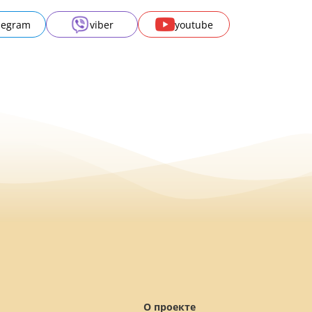
legram
viber
youtube
О проекте