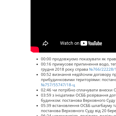
00:00 продовжуємо показувати як пра
00:16 примусове припинення водо, теп
грудня 2018 року справа
№766/22228/
00:52 визнання недійсним договору пр
прибудинковими територіями: постанов
№757/55747/18-ц
02:46 чи потрібно сплачувати внески ОС
03:59 з ініціативи ОСББ розірвання д
будинком: постанова Верховного Суду 
05:39 встановлення ОСББ шлагбауму та
постанова Верховного Суду від 20 бер
06:24 неможливість поділити, виділу 