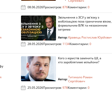
Сергеевич
08.06.2026
Просмотров:
876
Коментарии:
0
Звільнення з ЗСУ у зв`язку з
мобілізацією поза граничним віком,
формальним ВЛК та незаконним
затрима
л
Автор:
Кравець Ростислав Юрійови
28.05.2026
Просмотров:
1134
Коментарии:
0
Кого з юристів замінить ШІ, а
хто зароблятиме мільйони?
фу
л
Титикало Роман
Автор:
Сергійович
25.05.2026
Просмотров:
978
Коментарии:
0