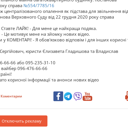
року справа
№554/7785/16
ж централізованого опалення як підстава для звільнення ві
нова Верховного Суду від 22 грудня 2020 року справа
 Ставте ЛАЙК! - Для мене це найкраща подяка.
!
- Це мотивує мене на зйомку нових відео.
 КОМЕНТАРІ! - Я обов'язково відповім і для інших корисні 
 Сергійович, юристи Єлизавета Гладишова та Владислав
76-66-66 або 095-235-31-10
та вайбер 096-476-66-66
раїні!
гато корисної інформації та анонси нових відео
Коментарии
Отключить рекламу