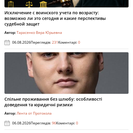
Исключение с воинского учета по возрасту:
возможно ли это сегодня и какие перспективы
судебной защит
Автор:
Тарасенко Вера Юрьевна
06.08.2026
Переглядів:
231
Коментарі:
0
Спільне проживання без шлюбу: особливості
доведення та юридичні ризики
Автор:
Лента от Протокола
06.08.2026
Переглядів:
96
Коментарі:
0