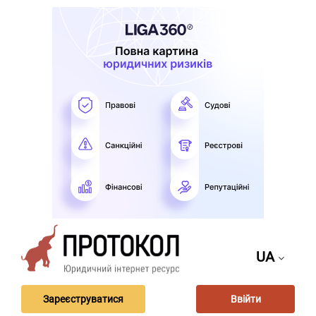
UA
Зареєструватися
Ввійти