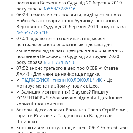
постанова Верховного Суду від 20 березня 2019
року справа
№554/7785/16
06:24 неможливість поділити, виділу спільного
майна багатоквартирного будинку: постанова
Верховного Суду від 20 березня 2019 року справа
№554/7785/16
07:04 відключення споживача від мереж
централізованого опалення як підстава для
звільнення від оплати центрального опалення: :
постанова Верховного Суду від 22 грудня 2020
року справа
№311/3489/18
07:52 анонс третього відео про ОСББ ✔ Ставте
ЛАЙК! - Для мене це найкраща подяка.
✔
ПІДПИСУЙСЯ і тисни КОЛОКОЛЬЧИК!
- Це
мотивує мене на зйомку нових відео.
✔ Залишилися питання? Є думка? Пиши у
КОМЕНТАРІ! - Я обов'язково відповім і для інших
корисні твої коменти.
Автори відео: адвокат Васильєв Павло Сергійович,
юристи Єлизавета Гладишова та Владислав
Шпирько.
Контакти для консультацій: тел. 096-476-66-66 або