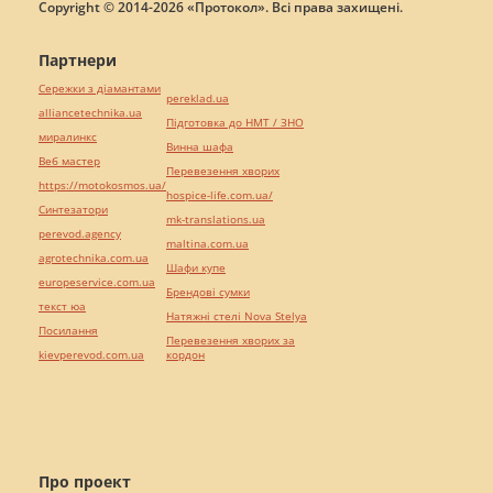
Copyright © 2014-2026 «Протокол». Всі права захищені.
Партнери
Сережки з діамантами
pereklad.ua
alliancetechnika.ua
Підготовка до НМТ / ЗНО
миралинкс
Винна шафа
Веб мастер
Перевезення хворих
https://motokosmos.ua/
hospice-life.com.ua/
Синтезатори
mk-translations.ua
perevod.agency
maltina.com.ua
agrotechnika.com.ua
Шафи купе
europeservice.com.ua
Брендові сумки
текст юа
Натяжні стелі Nova Stelya
Посилання
Перевезення хворих за
kievperevod.com.ua
кордон
Про проект