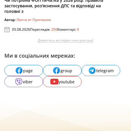
Чи потрібна ФОП печатка у 2026 році: правила
застосування, роз'яснення ДПС та відповіді на
головні з
Автор:
Лента от Протокола
05.08.2026
Переглядів:
356
Коментарі:
0
Дивитись всі відео консультації
Ми в соціальних мережах:
page
group
telegram
viber
youtube