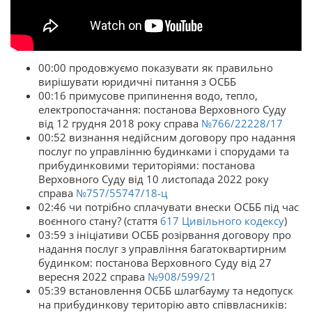
00:00 продовжуємо показувати як правильно
вирішувати юридичні питання з ОСББ
00:16 примусове припинення водо, тепло,
електропостачання: постанова Верховного Суду
від 12 грудня 2018 року справа
№766/22228/17
00:52 визнання недійсним договору про надання
послуг по управлінню будинками і спорудами та
прибудинковими територіями: постанова
Верховного Суду від 10 листопада 2022 року
справа
№757/55747/18-ц
02:46 чи потрібно сплачувати внески ОСББ під час
воєнного стану? (стаття
617
Цивільного кодексу
)
03:59 з ініціативи ОСББ розірвання договору про
надання послуг з управління багатоквартирним
будинком: постанова Верховного Суду від 27
вересня 2022 справа
№908/599/21
05:39 встановлення ОСББ шлагбауму та недопуск
на прибудинкову територію авто співвласників: