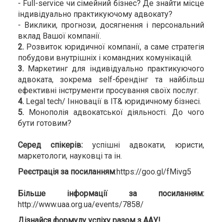
- Full-service чи сімейний бізнес? Де знайти місце
індивідуально практикуючому адвокату?
- Виклики, прогнози, досягнення і персональний
вклад Вашої компанії.
2.
Розвиток юридичної компанії, а саме стратегія
побудови внутрішніх і командних комунікацій.
3.
Маркетинг для індивідуально практикуючого
адвоката, зокрема self-брендінг та найбільш
ефективні інструменти просування своїх послуг.
4.
Legal tech/ Інновації в IT& юридичному бізнесі.
5.
Монополія адвокатської діяльності. До чого
бути готовим?
Серед спікерів:
успішні адвокати, юристи,
маркетологи, науковці та ін.
Реєстрація за посиланням
:https://goo.gl/fMivg5
Більше інформації за посиланням:
http://www.uaa.org.ua/events/7858/
Дізнайся формулу успіху разом з ААУ!