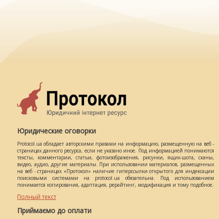
Юридические оговорки
Protocol.ua обладает авторскими правами на информацию, размещенную на веб -
страницах данного ресурса, если не указано иное. Под информацией понимаются
тексты, комментарии, статьи, фотоизображения, рисунки, ящик-шота, сканы,
видео, аудио, другие материалы. При использовании материалов, размещенных
на веб - страницах «Протокол» наличие гиперссылки открытого для индексации
поисковыми системами на protocol.ua обязательна. Под использованием
понимается копирования, адаптация, рерайтинг, модификация и тому подобное.
Полный текст
Приймаємо до оплати