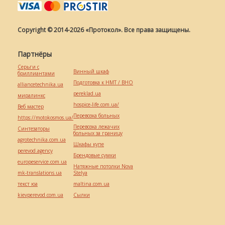
Copyright © 2014-2026 «Протокол». Все права защищены.
Партнёры
Серьги с
Винный шкаф
бриллиантами
Подготовка к НМТ / ВНО
alliancetechnika.ua
pereklad.ua
миралинкс
hospice-life.com.ua/
Веб мастер
Перевозка больных
https://motokosmos.ua/
Перевозка лежачих
Синтезаторы
больных за границу
agrotechnika.com.ua
Шкафы купе
perevod.agency
Брендовые сумки
europeservice.com.ua
Натяжные потолки Nova
mk-translations.ua
Stelya
текст юа
maltina.com.ua
kievperevod.com.ua
Cылки