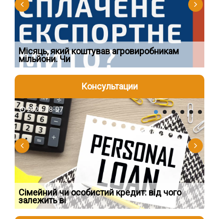
Ї
Місяць, який коштував агровиробникам
Ог
мільйони. Чи
що
Консультации
2026-08-07
2
Сімейний чи особистий кредит: від чого
Пр
залежить ві
по