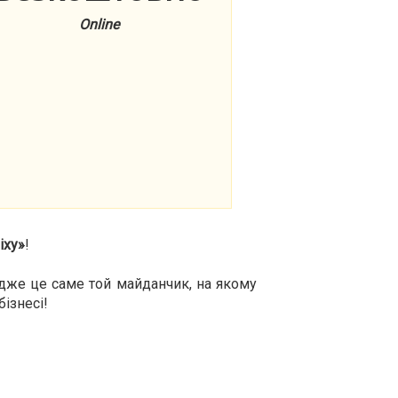
Online
іху»
!
адже це саме той майданчик, на якому
ізнесі!