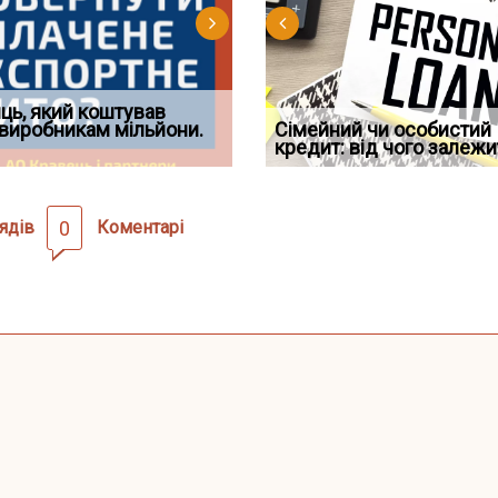
д встановив для
ць, який коштував
Документи, на яких не
Огляд практики ВС від
Восьмий ААС факти
дування шкоди
виробникам мільйони.
Чи потрібна ФОП печатка у
проставляється апостиль:
Ростислава Кравця, що
Сімейний чи особистий
підтвердив, що ЦВ
2026 році: правила засто
пер
опублі
кредит: від чого залежи
скас
ядів
0
Коментарі