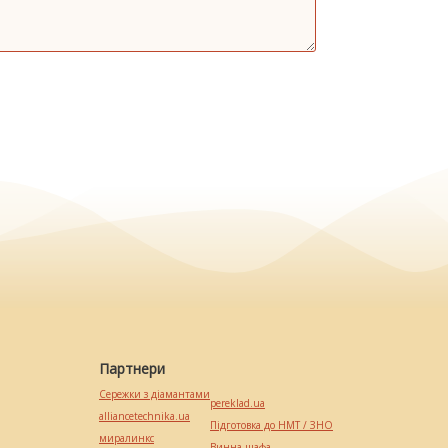
Партнери
Сережки з діамантами
pereklad.ua
alliancetechnika.ua
Підготовка до НМТ / ЗНО
миралинкс
Винна шафа