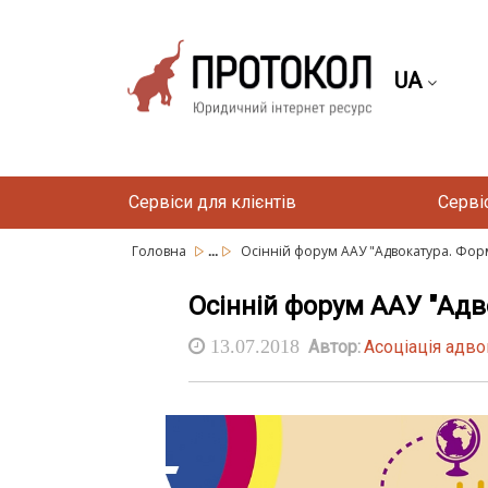
UA
Сервіси для клієнтів
Серві
...
Головна
Осінній форум ААУ "Адвокатура. Форм
Осінній форум ААУ "Адво
13.07.2018
Автор:
Асоціація адво