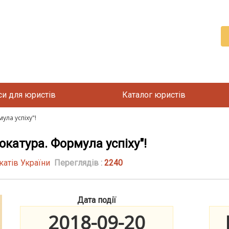
си для юристів
Каталог юристів
ула успіху"!
катура. Формула успіху"!
катів України
Переглядів :
2240
Дата події
2018-09-20