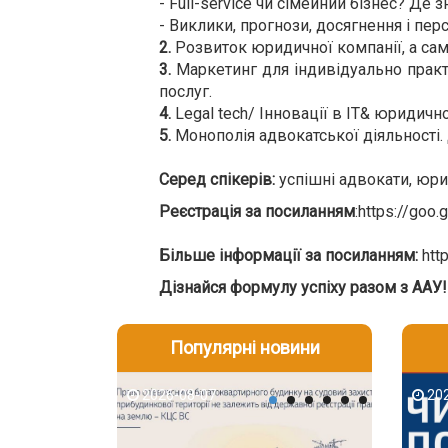
- Full-service чи сімейний бізнес? Д
- Виклики, прогнози, досягнення і пе
2.
Розвиток юридичної компанії, а сам
3.
Маркетинг для індивідуально практ
послуг.
4.
Legal tech/ Інновації в IT& юридично
5.
Монополія адвокатської діяльності.
Серед спікерів:
успішні адвокати, юрис
Реєстрація за посиланням
:https://goo.
Більше інформації за посиланням:
htt
Дізнайся формулу успіху разом з ААУ!
Популярні новини
2026-08-07
2026-08-03
2026-08
202