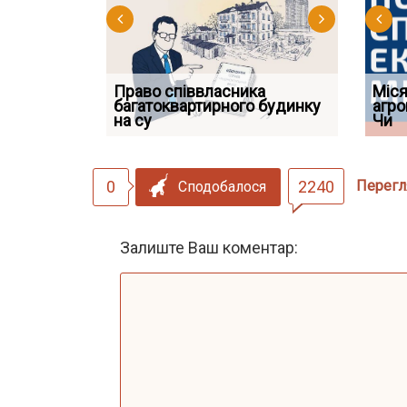
Право співвласника
ФУНДАМЕНТАЛЬНА
Якщо су
Міся
 але позика
багатоквартирного будинку
ПРОБЛЕМА «СУДОВОЇ
відшко
агро
 фраза «на
на су
ПРАКТИКИ», АБО ПР
наявніс
Чи
0
2240
Перегл
Сподобалося
Залиште Ваш коментар: