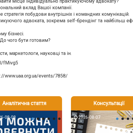
е знайти місце індивідуально практикуючому адвокату?
рсональний вклад Вашої компанії.
е стратегія побудови внутрішніх і командних комунікацій.
икуючого адвоката, зокрема self-брендінг та найбільш еф
му бізнесі.
 До чого бути готовим?
ти, маркетологи, науковці та ін.
gl/fMivg5
p://www.uaa.org.ua/events/7858/
Аналітична стаття
Консультації
-06
6-08-08
2026-08-05
2026-08-06
2026-08-07
2026-08-07
2026-07-30