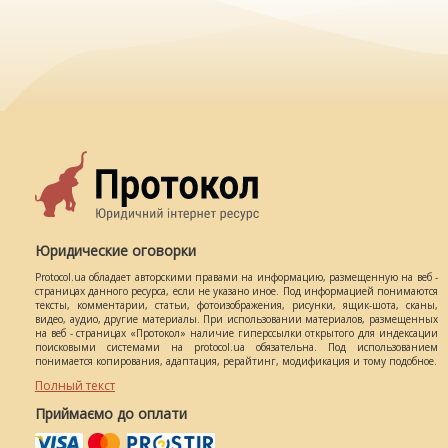
Юридические оговорки
Protocol.ua обладает авторскими правами на информацию, размещенную на веб -
страницах данного ресурса, если не указано иное. Под информацией понимаются
тексты, комментарии, статьи, фотоизображения, рисунки, ящик-шота, сканы,
видео, аудио, другие материалы. При использовании материалов, размещенных
на веб - страницах «Протокол» наличие гиперссылки открытого для индексации
поисковыми системами на protocol.ua обязательна. Под использованием
понимается копирования, адаптация, рерайтинг, модификация и тому подобное.
Полный текст
Приймаємо до оплати