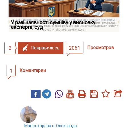
У разі наявності сумніву у висновку
Як
експерта, суд
вк
2
2061
Просмотров
Понравилось
1
Коментарии
Магістр права п. Олександр