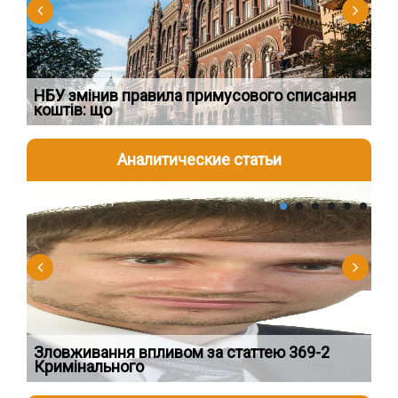
НБУ змінив правила примусового списання
Як
коштів: що
шк
Аналитические статьи
2026-08-04
2
Зловживання впливом за статтею 369-2
Пе
Кримінального
пі