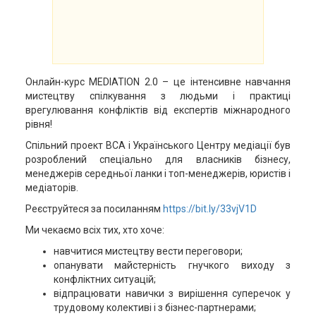
Онлайн-курс MEDIATION 2.0 – це інтенсивне навчання
мистецтву спілкування з людьми і практиці
врегулювання конфліктів від експертів міжнародного
рівня!
Спільний проект ВСА і Українського Центру медіації був
розроблений спеціально для власників бізнесу,
менеджерів середньої ланки і топ-менеджерів, юристів і
медіаторів.
Реєструйтеся за посиланням
https://bit.ly/33vjV1D
Ми чекаємо всіх тих, хто хоче:
навчитися мистецтву вести переговори;
опанувати майстерність гнучкого виходу з
конфліктних ситуацій;
відпрацювати навички з вирішення суперечок у
трудовому колективі і з бізнес-партнерами;