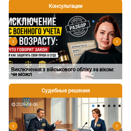
Консультации
2026-08-06
2
Виключення з військового обліку за віком:
Сп
чи можл
ос
Судебные решения
2026-08-06
2