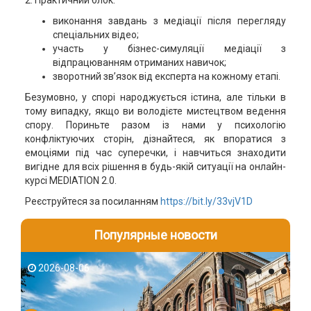
2. Практичний блок:
виконання завдань з медіації після перегляду
спеціальних відео;
участь у бізнес-симуляції медіації з
відпрацюванням отриманих навичок;
зворотний зв’язок від експерта на кожному етапі.
Безумовно, у спорі народжується істина, але тільки в
тому випадку, якщо ви володієте мистецтвом ведення
спору. Пориньте разом із нами у психологію
конфліктуючих сторін, дізнайтеся, як впоратися з
емоціями під час суперечки, і навчиться знаходити
вигідне для всіх рішення в будь-якій ситуації на онлайн-
курсі MEDIATION 2.0.
Реєструйтеся за посиланням
https://bit.ly/33vjV1D
Популярные новости
2026-08-06
2