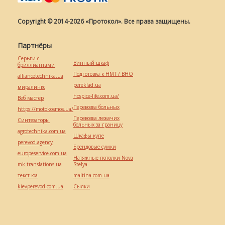
Copyright © 2014-2026 «Протокол». Все права защищены.
Партнёры
Серьги с
Винный шкаф
бриллиантами
Подготовка к НМТ / ВНО
alliancetechnika.ua
pereklad.ua
миралинкс
hospice-life.com.ua/
Веб мастер
Перевозка больных
https://motokosmos.ua/
Перевозка лежачих
Синтезаторы
больных за границу
agrotechnika.com.ua
Шкафы купе
perevod.agency
Брендовые сумки
europeservice.com.ua
Натяжные потолки Nova
mk-translations.ua
Stelya
текст юа
maltina.com.ua
kievperevod.com.ua
Cылки