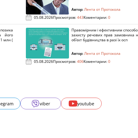
Автор:
Лента от Протокола
05.08.2026
Просмотров:
443
Коментарии:
0
озика
Правомірним і ефективним способ
а його
захисту речових прав замовника 
1 млн (
об’єкт будівництва в разі їх осп
Автор:
Лента от Протокола
05.08.2026
Просмотров:
406
Коментарии:
0
legram
viber
youtube