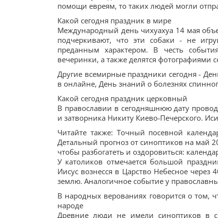
помощи евреям, то таких людей могли отпра
Какой сегодня праздник в мире
Международный день чихуахуа 14 мая объе
подчеркивают, что эти собаки - не игр
преданным характером. В честь событи
вечеринки, а также делятся фотографиями с
Другие всемирные праздники сегодня - Ден
в онлайне, День знаний о болезнях спинног
Какой сегодня праздник церковный
В православии в сегодняшнюю дату провод
и затворника Никиту Киево-Печерского. Ис
Читайте также: Точный посевной календа
Детальный прогноз от синоптиков на май 20
чтобы разбогатеть и оздоровиться: календа
У католиков отмечается большой праздни
Иисус вознесся в Царство Небесное через 
землю. Аналогичное событие у православных
В народных верованиях говорится о том, чт
народе
Древние люди не имели синоптиков в с