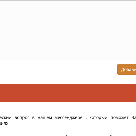
Добав
еский вопрос в нашем мессенджере , который поможет В
виях