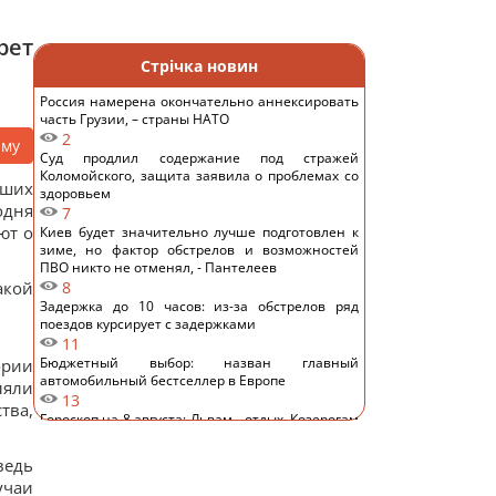
рет
Стрічка новин
Россия намерена окончательно аннексировать
часть Грузии, – страны НАТО
2
аму
Суд продлил содержание под стражей
Коломойского, защита заявила о проблемах со
аших
здоровьем
одня
7
ют о
Киев будет значительно лучше подготовлен к
зиме, но фактор обстрелов и возможностей
ПВО никто не отменял, - Пантелеев
акой
8
Задержка до 10 часов: из-за обстрелов ряд
поездов курсирует с задержками
11
Бюджетный выбор: назван главный
ории
автомобильный бестселлер в Европе
ляли
13
тва,
Гороскоп на 8 августа: Львам - отдых, Козерогам
- встреча с родными
12
ведь
В уголовном деле рынка "Столичный"
учаи
материалами стали сообщения о поддержке