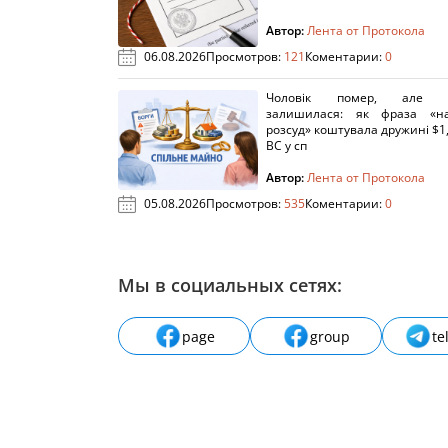
Автор:
Лента от Протокола
06.08.2026
Просмотров:
121
Коментарии:
0
Чоловік помер, але п
залишилася: як фраза «н
розсуд» коштувала дружині $1,
ВС у сп
Автор:
Лента от Протокола
05.08.2026
Просмотров:
535
Коментарии:
0
Мы в социальных сетях:
page
group
te