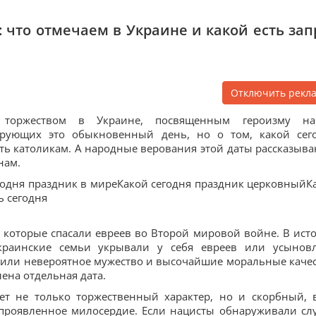
 что отмечаем в Украине и какой есть зап
Отключить рекл
торжеством в Украине, посвященным героизму н
ерующих это обыкновенный день, но о том, какой сег
ть католикам. А народные верования этой даты рассказыва
нам.
годня праздник в миреКакой сегодня праздник церковныйК
ь сегодня
 которые спасали евреев во Второй мировой войне. В ист
украинские семьи укрывали у себя евреев или усынов
вили невероятное мужество и высочайшие моральные качес
ена отдельная дата.
ет не только торжественный характер, но и скорбный, 
проявленное милосердие. Если нацисты обнаруживали сл