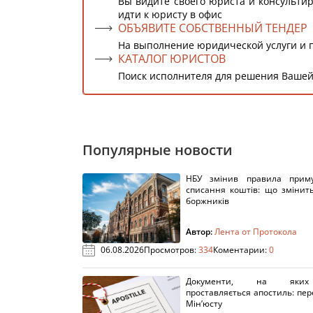
Вы видите своего юриста и консультир
идти к юристу в офис
ОБЪЯВИТЕ СОБСТВЕННЫЙ ТЕНДЕР
На выполнение юридической услуги и 
КАТАЛОГ ЮРИСТОВ
Поиск исполнителя для решения Вашей
Популярные новости
НБУ змінив правила приму
списання коштів: що змінит
боржників
Автор:
Лента от Протокола
06.08.2026
Просмотров:
334
Коментарии:
0
Документи, на яки
проставляється апостиль: пере
Мін’юсту