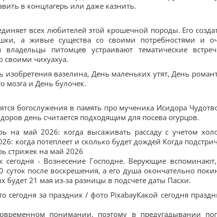
вить в концлагерь или даже казнить.
диняет всех любителей этой крошечной породы. Его созда
ушки, а живые существа со своими потребностями и о
я владельцы питомцев устраивают тематические встре
о своими чихуахуа.
ь изобретения вазелина, День маленьких утят, День роман
о мозга и День булочек.
ятся богослужения в память про мученика Исидора Чудотв
идоров день считается подходящим для посева огурцов.
рь на май 2026: когда высаживать рассаду с учетом хол
26: когда потеплеет и сколько будет дождей Когда подстрич
рь стрижек на май 2026
к сегодня - Вознесение Господне. Верующие вспоминают,
40 суток после воскрешения, а его душа окончательно поки
 будет 21 мая из-за разницы в подсчете даты Пасхи.
о сегодня за праздник / фото PixabayКакой сегодня праздн
овременном понимании, поэтому в предугадывании по