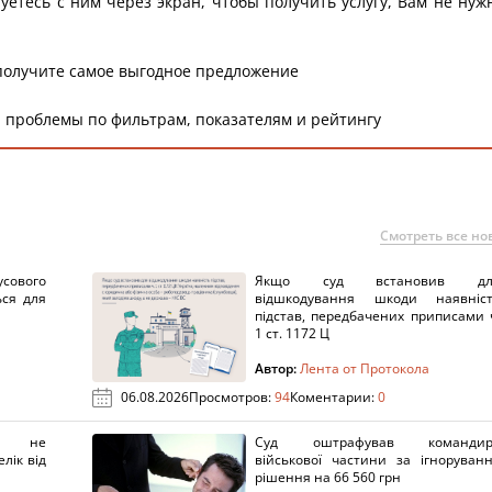
уетесь с ним через экран, чтобы получить услугу, Вам не нуж
получите самое выгодное предложение
 проблемы по фильтрам, показателям и рейтингу
Смотреть все но
сового
Якщо суд встановив дл
ься для
відшкодування шкоди наявніс
підстав, передбачених приписами 
1 ст. 1172 Ц
Автор:
Лента от Протокола
06.08.2026
Просмотров:
94
Коментарии:
0
х не
Суд оштрафував командир
лік від
військової частини за ігноруван
рішення на 66 560 грн