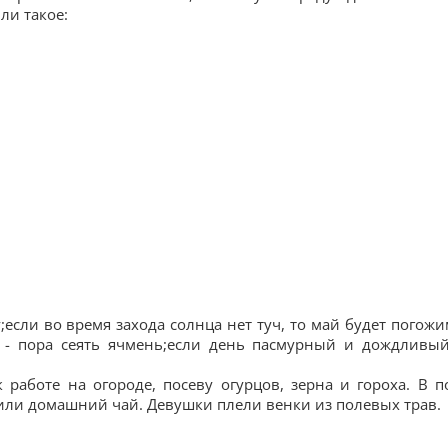
ли такое:
;если во время захода солнца нет туч, то май будет погожи
- пора сеять ячмень;если день пасмурный и дождливый
работе на огороде, посеву огурцов, зерна и гороха. В п
или домашний чай. Девушки плели венки из полевых трав.