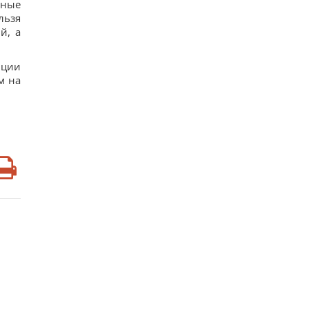
вные
льзя
й, а
иции
м на