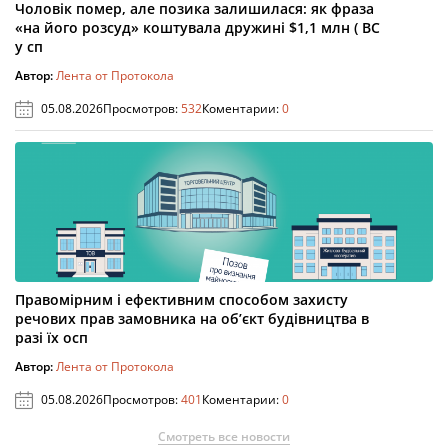
Чоловік помер, але позика залишилася: як фраза
«на його розсуд» коштувала дружині $1,1 млн ( ВС
у сп
Автор:
Лента от Протокола
05.08.2026
Просмотров:
532
Коментарии:
0
Правомірним і ефективним способом захисту
речових прав замовника на об’єкт будівництва в
разі їх осп
Автор:
Лента от Протокола
05.08.2026
Просмотров:
401
Коментарии:
0
Смотреть все новости