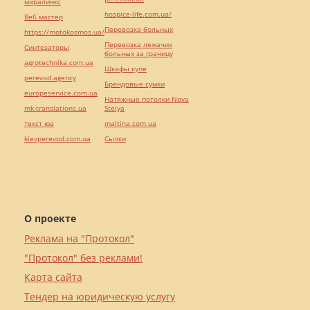
миралинкс
hospice-life.com.ua/
Веб мастер
Перевозка больных
https://motokosmos.ua/
Перевозка лежачих
Синтезаторы
больных за границу
agrotechnika.com.ua
Шкафы купе
perevod.agency
Брендовые сумки
europeservice.com.ua
Натяжные потолки Nova
mk-translations.ua
Stelya
текст юа
maltina.com.ua
kievperevod.com.ua
Cылки
О проекте
Реклама на "Протокол"
"Протокол" без реклами!
Карта сайта
Тендер на юридическую услугу