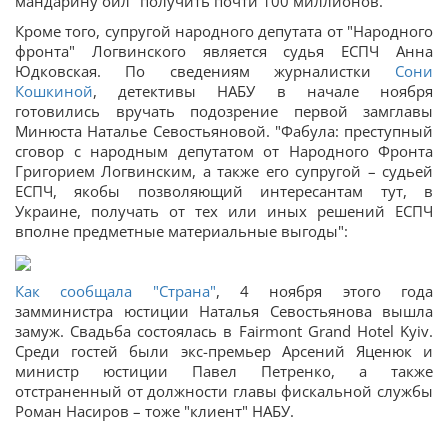
мандарину ойл" получить почти 100 миллионов.
Кроме того, супругой народного депутата от "Народного
фронта" Логвинского является судья ЕСПЧ Анна
Юдковская. По сведениям журналистки
Сони
Кошкиной
, детективы НАБУ в начале ноября
готовились вручать подозрение первой замглавы
Минюста Наталье Севостьяновой. "Фабула: преступный
сговор с народным депутатом от Народного Фронта
Григорием Логвинским, а также его супругой – судьей
ЕСПЧ, якобы позволяющий интересантам тут, в
Украине, получать от тех или иных решений ЕСПЧ
вполне предметные материальные выгоды":
Как сообщала "Страна"
, 4 ноября этого года
замминистра юстиции Наталья Севостьянова вышла
замуж. Свадьба состоялась в Fairmont Grand Hotel Kyiv.
Среди гостей были экс-премьер Арсений Яценюк и
министр юстиции Павел Петренко, а также
отстраненный от должности главы фискальной службы
Роман Насиров – тоже "клиент" НАБУ.