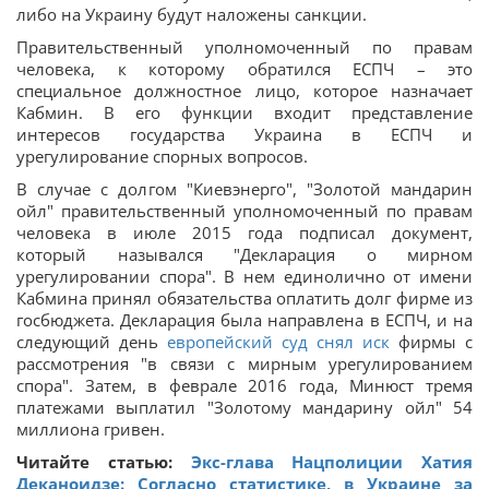
либо на Украину будут наложены санкции.
Правительственный уполномоченный по правам
человека, к которому обратился ЕСПЧ – это
специальное должностное лицо, которое назначает
Кабмин. В его функции входит представление
интересов государства Украина в ЕСПЧ и
урегулирование спорных вопросов.
В случае с долгом "Киевэнерго", "Золотой мандарин
ойл" правительственный уполномоченный по правам
человека в июле 2015 года подписал документ,
который назывался "Декларация о мирном
урегулировании спора". В нем единолично от имени
Кабмина принял обязательства оплатить долг фирме из
госбюджета. Декларация была направлена в ЕСПЧ, и на
следующий день
европейский суд снял иск
фирмы с
рассмотрения "в связи с мирным урегулированием
спора". Затем, в феврале 2016 года, Минюст тремя
платежами выплатил "Золотому мандарину ойл" 54
миллиона гривен.
Читайте статью:
Экс-глава Нацполиции Хатия
Деканоидзе: Согласно статистике, в Украине за