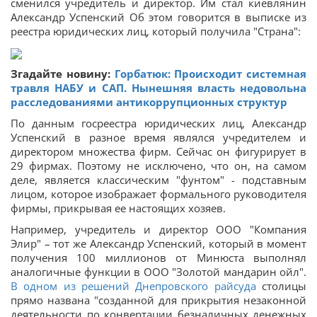
сменился учредитель и директор. Им стал киевлянин
Александр Успенский Об этом говорится в выписке из
реестра юридических лиц, который получила "Страна":
Згадайте новину:
Горбатюк: Происходит системная
травля НАБУ и САП. Нынешняя власть недовольна
расследованиями антикоррупционных структур
По данным госреестра юридических лиц, Александр
Успенский в разное время являлся учредителем и
директором множества фирм. Сейчас он фигурирует в
29 фирмах. Поэтому не исключено, что он, на самом
деле, является классическим "фунтом" - подставным
лицом, которое изображает формального руководителя
фирмы, прикрывая ее настоящих хозяев.
Например, учредитель и директор ООО "Компания
Элир" – тот же Александр Успенский, который в момент
получения 100 миллионов от Минюста выполнял
аналогичные функции в ООО "Золотой мандарин ойл".
В одном из решений Днепровского райсуда
столицы
прямо названа "созданной для прикрытия незаконной
деятельности по конвертации безналичных денежных