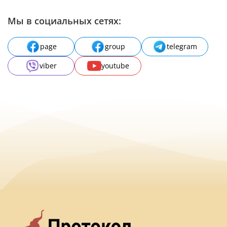
Мы в социальных сетях:
page
group
telegram
viber
youtube