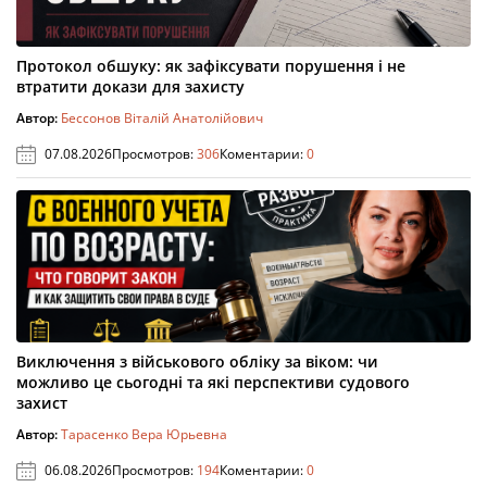
Протокол обшуку: як зафіксувати порушення і не
втратити докази для захисту
Автор:
Бессонов Віталій Анатолійович
07.08.2026
Просмотров:
306
Коментарии:
0
Виключення з військового обліку за віком: чи
можливо це сьогодні та які перспективи судового
захист
Автор:
Тарасенко Вера Юрьевна
06.08.2026
Просмотров:
194
Коментарии:
0