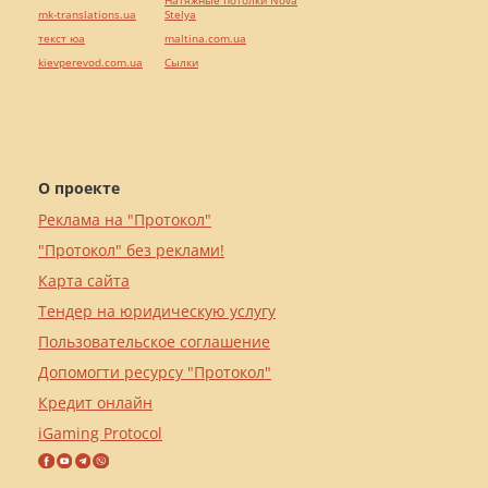
mk-translations.ua
Stelya
текст юа
maltina.com.ua
kievperevod.com.ua
Cылки
О проекте
Реклама на "Протокол"
"Протокол" без реклами!
Карта сайта
Тендер на юридическую услугу
Пользовательское соглашение
Допомогти ресурсу "Протокол"
Кредит онлайн
iGaming Protocol