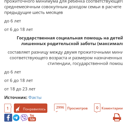
прожиточного минимума для ребенка соответствующего в
среднемесячным совокупным доходом семьи в расчете на
предыдущие шесть месяцев
до 6 лет
5
от 6 до 18 лет
7
Государственная социальная помощь на детей-с
лишенных родительской заботы (максимальн
составляет разницу между двумя прожиточными миним
соответствующего возраста и размером назначенных п
стипендии, государственной помощи
до 6 лет
от 6 до 18 лет
от 18 до 23 лет
Источник:
Факты
0
2996
1
Просмотров
Коментарии
Понравилось