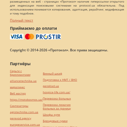
размещенных на веб - страницах «Протокол» наличие гиперссылки открытого
для индексации поисковыми системами на protocol.ua обязательна. Под
использованием понимается копирования, адаптация, рерайтинг, модификация
и тому подобное.
Полный текст
Приймаємо до оплати
Copyright © 2014-2026 «Протокол». Все права защищены.
Партнёры
Серьги с
Винный шкаф
бриллиантами
Подготовка к НМТ / ВНО
alliancetechnika.ua
pereklad.ua
миралинкс
hospice-life.com.ua/
Веб мастер
Перевозка больных
https://motokosmos.ua/
Перевозка лежачих
Синтезаторы
больных за границу
agrotechnika.com.ua
Шкафы купе
perevod.agency
Брендовые сумки
europeservice.com.ua
Натяжные потолки Nova