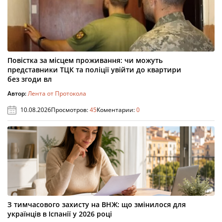
Повістка за місцем проживання: чи можуть
представники ТЦК та поліції увійти до квартири
без згоди вл
Автор:
Лента от Протокола
10.08.2026
Просмотров:
45
Коментарии:
0
З тимчасового захисту на ВНЖ: що змінилося для
українців в Іспанії у 2026 році