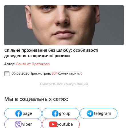
Спільне проживання без шлюбу: особливості
доведення та юридичні ризики
Автор:
Лента от Протокола
06.08.2026
Просмотров:
304
Коментарии:
0
Смотреть все консультации
Мы в социальных сетях:
page
group
telegram
viber
youtube