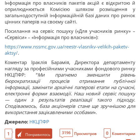
Інформація про власників пакетів акцій є відкритою й
оприлюднюється Комісією шляхом розміщення у
загальнодоступній інформаційній базі даних про ринок
цінних паперів на своєму сайті.
Посилання на сервіс пошуку («Для учасників ринку» –
«Сервіси» – «Інформація про власників»):
https://www.nssmc.gov.ua/reestr-vlasnikv-velikih-paketv-
aktsy/
.
Коментар Іраклія Барамія, Директора департаменту
нагляду за професійними учасниками фондового ринку
НКЦПФР: “
Ми прагнемо зменшити рівень
бюрократизації процесів отримання публічної
інформації, замінити архаїчні паперові етапи на сучасні,
електронні форми взаємодії. Наш новий сервіс пошуку
— один з результатів реалізації такого підходу.
Сподіваємось, база акціонерів стане ще зручнішою для
використання зацікавленими особами
».
Джерело:
НКЦПФР
0
3196
1
Просмотров
Коментарии
Понравилось