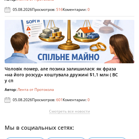
05.08.2026
Просмотров:
516
Коментарии:
0
Чоловік помер, але позика залишилася: як фраза
«на його розсуд» коштувала дружині $1,1 млн ( ВС
у сп
Автор:
Лента от Протокола
05.08.2026
Просмотров:
601
Коментарии:
0
Смотреть все новости
Мы в социальных сетях: