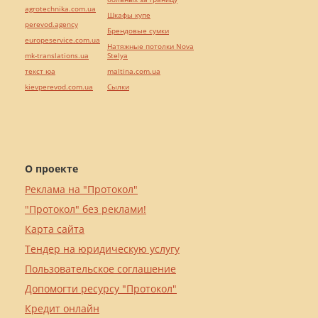
agrotechnika.com.ua
Шкафы купе
perevod.agency
Брендовые сумки
europeservice.com.ua
Натяжные потолки Nova
mk-translations.ua
Stelya
текст юа
maltina.com.ua
kievperevod.com.ua
Cылки
О проекте
Реклама на "Протокол"
"Протокол" без реклами!
Карта сайта
Тендер на юридическую услугу
Пользовательское соглашение
Допомогти ресурсу "Протокол"
Кредит онлайн