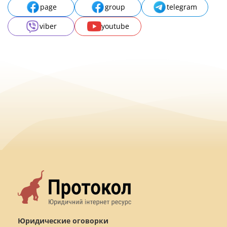
page
group
telegram
viber
youtube
Юридические оговорки