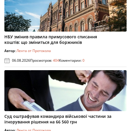
НБУ змінив правила примусового списання
коштів: що зміниться для боржників
Автор:
Лента от Протокола
06.08.2026
Просмотров:
404
Коментарии:
0
Суд оштрафував командира військової частини за
ігнорування рішення на 66 560 грн
Автор:
Лента от Протокола