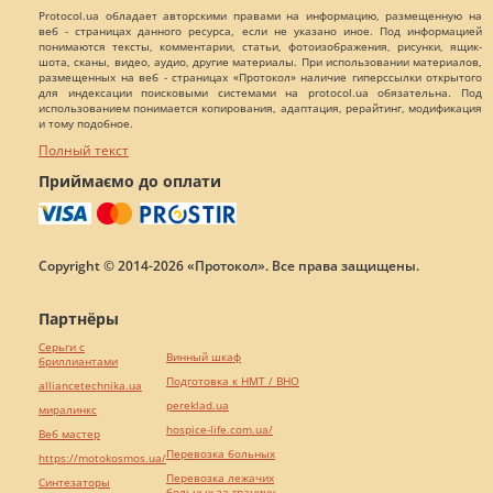
Protocol.ua обладает авторскими правами на информацию, размещенную на
веб - страницах данного ресурса, если не указано иное. Под информацией
понимаются тексты, комментарии, статьи, фотоизображения, рисунки, ящик-
шота, сканы, видео, аудио, другие материалы. При использовании материалов,
размещенных на веб - страницах «Протокол» наличие гиперссылки открытого
для индексации поисковыми системами на protocol.ua обязательна. Под
использованием понимается копирования, адаптация, рерайтинг, модификация
и тому подобное.
Полный текст
Приймаємо до оплати
Copyright © 2014-2026 «Протокол». Все права защищены.
Партнёры
Серьги с
Винный шкаф
бриллиантами
Подготовка к НМТ / ВНО
alliancetechnika.ua
pereklad.ua
миралинкс
hospice-life.com.ua/
Веб мастер
Перевозка больных
https://motokosmos.ua/
Перевозка лежачих
Синтезаторы
больных за границу