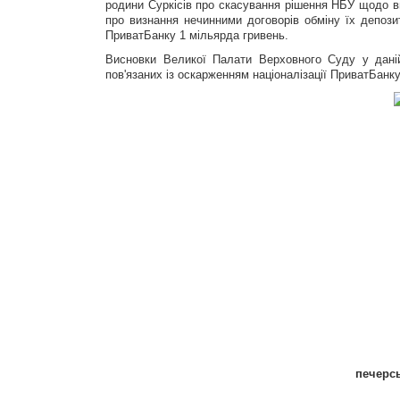
родини Суркісів про скасування рішення НБУ щодо ви
про визнання нечинними договорів обміну їх депозиті
ПриватБанку 1 мільярда гривень.
Висновки Великої Палати Верховного Суду у даній
пов'язаних із оскарженням націоналізації ПриватБанку
печерсь