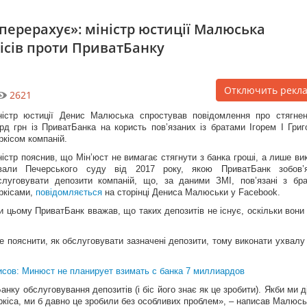
 перерахує»: міністр юстиції Малюська
кісів проти ПриватБанку
Отключить рекл
2621
ністр юстиції Денис Малюська спростував повідомлення про стягне
рд грн із ПриватБанка на користь пов’язаних із братами Ігорем І Григ
ркісом компаній.
ністр пояснив, що Мін’юст не вимагає стягнути з банка гроші, а лише ви
вали Печерського суду від 2017 року, якою ПриватБанк зобов’я
слуговувати депозити компаній, що, за даними ЗМІ, пов’язані з бр
ркісами,
повідомляється
на сторінці Дениса Малюськи у Facebook.
и цьому ПриватБанк вважав, що таких депозитів не існує, оскільки вони
е пояснити, як обслуговувати зазначені депозити, тому виконати ухвалу
исов: Минюст не планирует взимать с банка 7 миллиардов
нку обслуговування депозитів (і біс його знає як це зробити). Якби ми д
уркіса, ми б давно це зробили без особливих проблем», – написав Малюсь