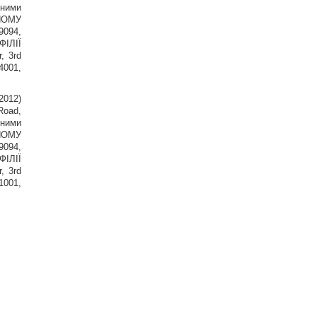
еними
РНОМУ
9094,
ФІЛІЇ
 3rd
4001,
2012)
Road,
еними
РНОМУ
9094,
ФІЛІЇ
 3rd
1001,