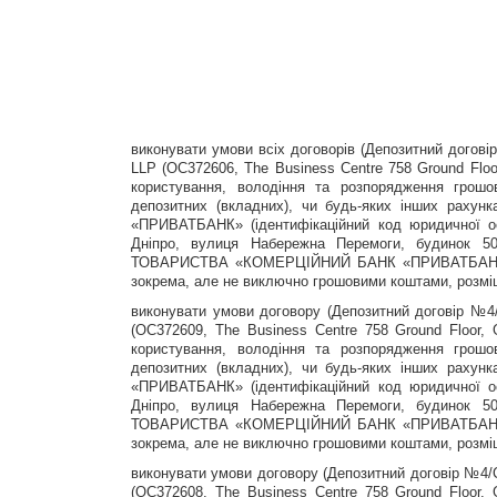
виконувати умови всіх договорів (Депозитний дого
LLP (OC372606, The Business Centre 758 Ground Floo
користування, володіння та розпорядження грошо
депозитних (вкладних), чи будь-яких інших 
«ПРИВАТБАНК» (ідентифікаційний код юридичної ос
Дніпро, вулиця Набережна Перемоги, будинок
ТОВАРИСТВА «КОМЕРЦІЙНИЙ БАНК «ПРИВАТБАНК» (3, K
зокрема, але не виключно грошовими коштами, розм
виконувати умови договору (Депозитний договір №
(OC372609, The Business Centre 758 Ground Floor,
користування, володіння та розпорядження грошо
депозитних (вкладних), чи будь-яких інших 
«ПРИВАТБАНК» (ідентифікаційний код юридичної ос
Дніпро, вулиця Набережна Перемоги, будинок
ТОВАРИСТВА «КОМЕРЦІЙНИЙ БАНК «ПРИВАТБАНК» (3, K
зокрема, але не виключно грошовими коштами, розм
виконувати умови договору (Депозитний договір №4
(OC372608, The Business Centre 758 Ground Floor,