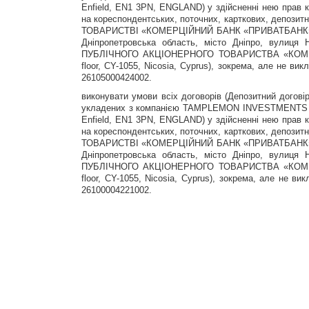
Enfield, EN1 3PN, ENGLAND) у здійсненні нею прав 
на кореспондентських, поточних, карткових, депоз
ТОВАРИСТВІ «КОМЕРЦІЙНИЙ БАНК «ПРИВАТБАНК» (іде
Дніпропетровська область, місто Дніпро, вулиця
ПУБЛІЧНОГО АКЦІОНЕРНОГО ТОВАРИСТВА «КОМЕРЦІ
floor, CY-1055, Nicosia, Cyprus), зокрема, але не
26105000424002.
виконувати умови всіх договорів (Депозитний догов
укладених з компанією TAMPLEMON INVESTMENTS LLP 
Enfield, EN1 3PN, ENGLAND) у здійсненні нею прав 
на кореспондентських, поточних, карткових, депоз
ТОВАРИСТВІ «КОМЕРЦІЙНИЙ БАНК «ПРИВАТБАНК» (іде
Дніпропетровська область, місто Дніпро, вулиця
ПУБЛІЧНОГО АКЦІОНЕРНОГО ТОВАРИСТВА «КОМЕРЦІ
floor, CY-1055, Nicosia, Cyprus), зокрема, але не
26100004221002.