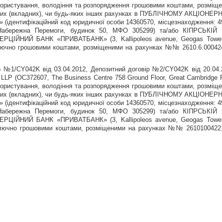
користування, володіння та розпорядження грошовими коштами, розміщ
итних (вкладних), чи будь-яких інших рахунках в ПУБЛІЧНОМУ АКЦІОНЕ
нтифікаційний код юридичної особи 14360570, місцезнаходження: 4
 Набережна Перемоги, будинок 50, МФО 305299) та/або КІПРСЬКІЙ 
ЙНИЙ БАНК «ПРИВАТБАНК» (3, Kallipoleos avenue, Geogas Tower,
 виключно грошовими коштами, розміщеними на рахунках №№ 2610.6.00042
ір №1/CY042K від 03.04.2012, Депозитний договір №2/CY042K від 20.04.
(OC372607, The Business Centre 758 Ground Floor, Great Cambridge 
користування, володіння та розпорядження грошовими коштами, розміщ
итних (вкладних), чи будь-яких інших рахунках в ПУБЛІЧНОМУ АКЦІОНЕ
нтифікаційний код юридичної особи 14360570, місцезнаходження: 4
 Набережна Перемоги, будинок 50, МФО 305299) та/або КІПРСЬКІЙ 
ЙНИЙ БАНК «ПРИВАТБАНК» (3, Kallipoleos avenue, Geogas Tower,
 виключно грошовими коштами, розміщеними на рахунках №№ 2610100422