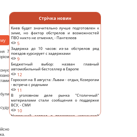
Стрічка новин
Киев будет значительно лучше подготовлен к
зиме, но фактор обстрелов и возможностей
ПВО никто не отменял, - Пантелеев
аму
5
Задержка до 10 часов: из-за обстрелов ряд
ння 7
поездов курсирует с задержками
орієм
9
Бюджетный выбор: назван главный
автомобильный бестселлер в Европе
конує
12
зано
Гороскоп на 8 августа: Львам - отдых, Козерогам
атами
- встреча с родными
11
 були
В уголовном деле рынка "Столичный"
материалами стали сообщения о поддержке
ВСУ, - СМИ
 суду
10
Навроцкий заявил о поддержке украинской
армии, но вспомнил о "флагах Бандеры"
13
ійсно
Украинцы высказали мнение, когда закончится
ка.
война, - результаты опроса