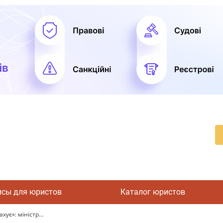
исы для юристов
Каталог юристов
ує»: міністр...