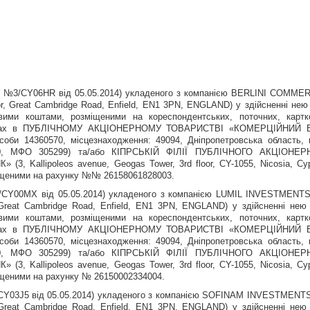
вір №3/CY06HR від 05.05.2014) укладеного з компанією BERLINI COMME
r, Great Cambridge Road, Enfield, EN1 3PN, ENGLAND) у здійсненні нею
вими коштами, розміщеними на кореспондентських, поточних, картк
рахунках в ПУБЛІЧНОМУ АКЦІОНЕРНОМУ ТОВАРИСТВІ «КОМЕРЦІЙНИЙ 
оби 14360570, місцезнаходження: 49094, Дніпропетровська область, 
 50, МФО 305299) та/або КІПРСЬКІЙ ФІЛІЇ ПУБЛІЧНОГО АКЦІОНЕР
allipoleos avenue, Geogas Tower, 3rd floor, CY-1055, Nicosia, Cyp
іщеними на рахунку №№ 26158061828003.
4/CY00MX від 05.05.2014) укладеного з компанією LUMIL INVESTMENT
 Great Cambridge Road, Enfield, EN1 3PN, ENGLAND) у здійсненні нею
вими коштами, розміщеними на кореспондентських, поточних, картк
рахунках в ПУБЛІЧНОМУ АКЦІОНЕРНОМУ ТОВАРИСТВІ «КОМЕРЦІЙНИЙ 
оби 14360570, місцезнаходження: 49094, Дніпропетровська область, 
 50, МФО 305299) та/або КІПРСЬКІЙ ФІЛІЇ ПУБЛІЧНОГО АКЦІОНЕР
allipoleos avenue, Geogas Tower, 3rd floor, CY-1055, Nicosia, Cyp
іщеними на рахунку № 26150002334004.
/CY03J5 від 05.05.2014) укладеного з компанією SOFINAM INVESTMENT
 Great Cambridge Road, Enfield, EN1 3PN, ENGLAND) у здійсненні нею