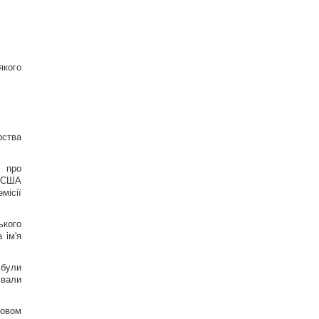
и укрепления иммунитета
16
В Генштабе ВСУ сообщили, на какую сумму
страны НАТО выделят Украине военную
помощь
17
якого
США ввели новые санкции против Кубы за
сотрудничество с Китаем и РФ, – Bloomberg
18
Одна настройка, которую стоит изменить всем
владельцам новых телевизоров
рства
20
Ученые нашли отпечатки пальцев на керамике
возрастом 8000 лет: что их удивило
7 про
17
в США
місії
ького
 ім'я
 були
хвали
овом