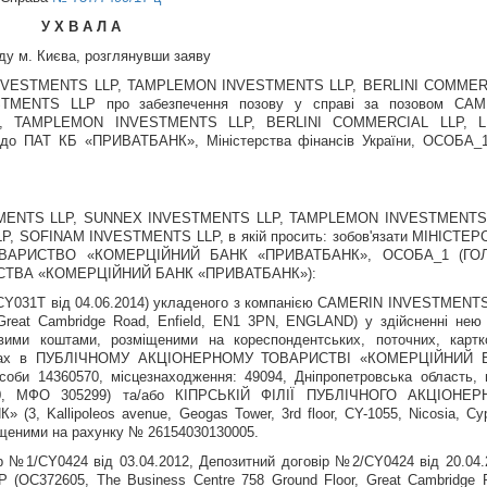
У Х В А Л А
ду м. Києва, розглянувши заяву
INVESTMENTS LLP, TAMPLEMON INVESTMENTS LLP, BERLINI COMMER
MENTS LLP про забезпечення позову у справі за позовом CAM
, TAMPLEMON INVESTMENTS LLP, BERLINI COMMERCIAL LLP, L
 ПАТ КБ «ПРИВАТБАНК», Міністерства фінансів України, ОСОБА_1
STMENTS LLP, SUNNEX INVESTMENTS LLP, TAMPLEMON INVESTMENTS 
, SOFINAM INVESTMENTS LLP, в якій просить: зобов'язати МІНІСТЕ
ОВАРИСТВО «КОМЕРЦІЙНИЙ БАНК «ПРИВАТБАНК», ОСОБА_1 (ГО
СТВА «КОМЕРЦІЙНИЙ БАНК «ПРИВАТБАНК»):
/CY031Т від 04.06.2014) укладеного з компанією CAMERIN INVESTMENT
 Great Cambridge Road, Enfield, EN1 3PN, ENGLAND) у здійсненні нею
вими коштами, розміщеними на кореспондентських, поточних, картк
рахунках в ПУБЛІЧНОМУ АКЦІОНЕРНОМУ ТОВАРИСТВІ «КОМЕРЦІЙНИЙ 
оби 14360570, місцезнаходження: 49094, Дніпропетровська область, 
 50, МФО 305299) та/або КІПРСЬКІЙ ФІЛІЇ ПУБЛІЧНОГО АКЦІОНЕР
allipoleos avenue, Geogas Tower, 3rd floor, CY-1055, Nicosia, Cyp
іщеними на рахунку № 26154030130005.
ір №1/CY0424 від 03.04.2012, Депозитний договір №2/CY0424 від 20.04.
OC372605, The Business Centre 758 Ground Floor, Great Cambridge 