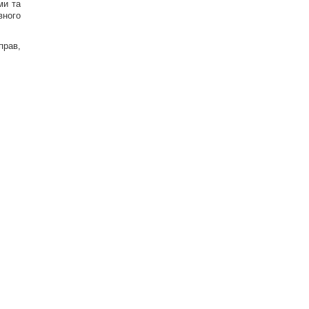
ми та
вного
прав,