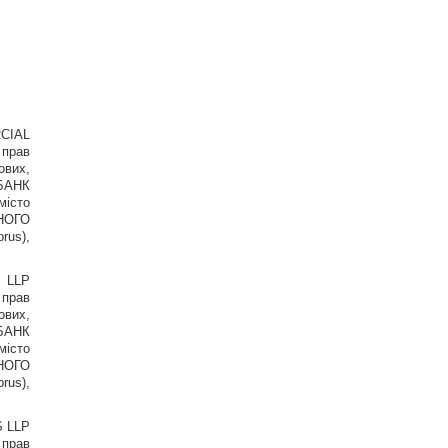
RCIAL
 прав
ових,
БАНК
місто
НОГО
rus),
S LLP
 прав
ових,
БАНК
місто
НОГО
rus),
S LLP
 прав