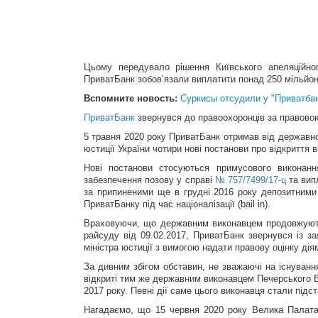
Цьому передувало рішення Київського апеляційно
ПриватБанк зобов’язали виплатити понад 250 мільйон
Вспомните новость:
Суркисы отсудили у "Приватбан
ПриватБанк
звернувся до правоохоронців за правово
5 травня 2020 року ПриватБанк отримав від державно
юстиції України чотири нові постанови про відкриття
Нові постанови стосуються примусового виконанн
забезпечення позову у справі
№ 757/7499/17-ц
та вип
за припиненими ще в грудні 2016 року депозитними д
ПриватБанку під час націоналізації (bail in).
Враховуючи, що державним виконавцем продовжуютьс
райсуду від 09.02.2017, ПриватБанк звернувся із з
міністра юстиції з вимогою надати правову оцінку ді
За дивним збігом обставин, не зважаючі на існуванн
відкриті тим же державним виконавцем Печерського 
2017 року. Певні дії саме цього виконавця стали підс
Нагадаємо, що 15 червня 2020 року Велика Палат