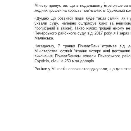
Міністр припустив, що в подальшому імовірніше за 
жодних грошей на користь пов’язаних із Суркісами ко
«Думаю що розвиток подій буде такий самий, як і у
ухвали суду, напевно оштрафує банк за невикона
прописаний в законі). Ніхто ніяких грошей нікому н
Печерського районного суду від 2017 року я і зара
Малюська.
Нагадаємо, 7 травня ПриватБанк отримав від де
Міністерства юстиції України чотири нові постанов
виконання ПриватБанком ухвали Печерського район
Суркісів, більше 250 млн доларів
Раніше у Мінюсті навпаки стверджували, що для стягу