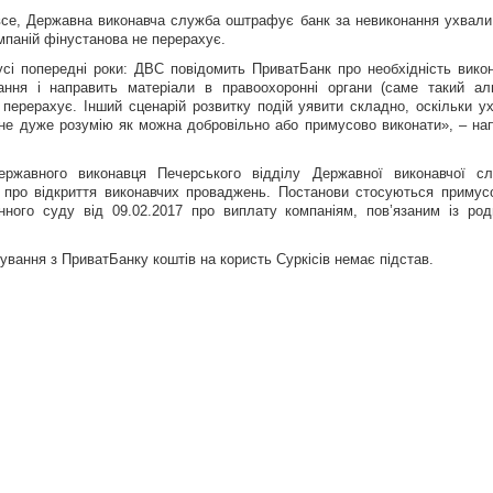
все, Державна виконавча служба оштрафує банк за невиконання ухвали
мпаній фінустанова не перерахує.
сі попередні роки: ДВС повідомить ПриватБанк про необхідність вико
ння і направить матеріали в правоохоронні органи (саме такий ал
е перерахує. Інший сценарій розвитку подій уявити складно, оскільки у
з не дуже розумію як можна добровільно або примусово виконати», – на
ржавного виконавця Печерського відділу Державної виконавчої с
и про відкриття виконавчих проваджень. Постанови стосуються примус
ного суду від 09.02.2017 про виплату компаніям, пов’язаним із ро
вання з ПриватБанку коштів на користь Суркісів немає підстав.