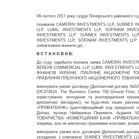
09 лютого 2017 року суддя Печерського районного су
позивачів CAMERIN INVESTMENTS LLP, SUNNEX 
LLP, LUMIL INVESTMENTS LLP, SOFINAM INVEST
INVESTMENTS LLP, SUNNEX INVESTMENTS LLP
INVESTMENTS LLP, SOFINAM INVESTMENTS LLP до
зобов'язання вчинити дії, -
В С Т А Н О В И В:
До суду надійшла позовна заява CAMERIN INVE
BERLINI COMMERCIAL LLP, LUMIL INVESTMENTS LLP
ФІНАНСІВ УКРАЇНИ, ПУБЛІЧНЕ АКЦІОНЕРНЕ Т
ПРАВЛІННЯ ПУБЛІЧНОГО АКЦІОНЕРНОГО ТОВАРИ
виконувати умови договору (Депозитний договір №5
(OC372610, The Business Centre 758 Ground Floor,
користування, володіння та розпорядження грошо
депозитних (вкладних), чи будь-яких інших 
«ПРИВАТБАНК» (ідентифікаційний код юридичної ос
Дніпро, вулиця Набережна Перемоги, будинок
ТОВАРИСТВА «КОМЕРЦІЙНИЙ БАНК «ПРИВАТБАНК» (3, K
зокрема, але не виключно грошовими коштами, розм
виконувати умови всіх договорів (Депозитний догов
укладених з компанією SUNNEX INVESTMENTS LLP (