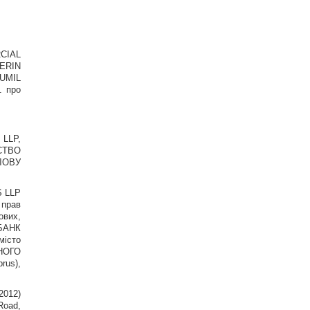
CIAL
ERIN
UMIL
 про
LLP,
РСТВО
ЛОВУ
S LLP
 прав
ових,
БАНК
місто
НОГО
rus),
2012)
Road,