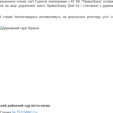
значення членів сім'ї Суркісів пов'язаними з АТ КБ "ПриватБанк" особа
в на акції додаткової емісії ПриватБанку (bail in) і стягнення з держа
 справі безпосередньо впливатимуть на результати розгляду усіх с
.
кий районний суд міста києва
Справа
№ 757/7499/17-ц