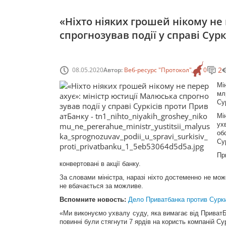
«Ніхто ніяких грошей нікому не
спрогнозував події у справі Сур
2
08.05.2020
Автор:
Веб-ресурс "Протокол"
0
Мі
мл
Су
Мі
ух
об
Су
Пр
конвертовані в акції банку.
За словами міністра, наразі ніхто достеменно не мож
не вбачається за можливе.
Вспомните новость:
Дело Приватбанка против Сурк
«Ми виконуємо ухвалу суду, яка вимагає від ПриватБа
повинні були стягнути 7 ярдів на користь компаній С