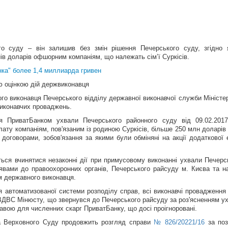
го суду – він залишив без змін рішення Печерського суду, згідно 
ів доларів офшорним компаніям, що належать сім’ї Суркісів.
ка" более 1,4 миллиарда гривен
ю оцінкою дій держвиконавця
го виконавця Печерського відділу державної виконавчої служби Міністе
 виконавчих проваджень.
я ПриватБанком ухвали Печерського районного суду від 09.02.201
лату компаніям, пов'язаним із родиною Суркісів, більше 250 млн доларі
оговорами, зобов'язання за якими були обміняні на акції додаткової е
я вчинятися незаконні дії при примусовому виконанні ухвали Печерс
аявами до правоохоронних органів, Печерського райсуду м. Києва та на
ям державного виконавця.
я автоматизованої системи розподілу справ, всі виконавчі провадження
ВДВС Мінюсту, що звернувся до Печерського райсуду за роз'ясненням у
тавою для численних скарг ПриватБанку, що досі проігноровані.
а Верховного Суду продовжить розгляд справи
№ 826/20221/16
за поз