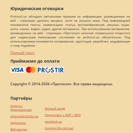
Юридические оговорки
Protocol.ua обладает авторскими правами на информацию, размещенную на
веб - страницах данного ресурса, если не указано иное. Под информацией
понимаются тексты, комментарии, статьи, фотоизображения, рисунки, ящик-
шота, сканы, видео, аудио, другие материалы. При использовании материалов,
размещенных на веб - страницах «Протокол» наличие гиперссылки открытого
для индексации поисковыми системами на protocol.ua обязательна. Под
использованием понимается копирования, адаптация, рерайтинг, модификация
и тому подобное.
Полный текст
Приймаємо до оплати
Copyright © 2014-2026 «Протокол». Все права защищены.
Партнёры
Серьги с
Винный шкаф
бриллиантами
Подготовка к НМТ / ВНО
alliancetechnika.ua
pereklad.ua
миралинкс
hospice-life.com.ua/
Веб мастер