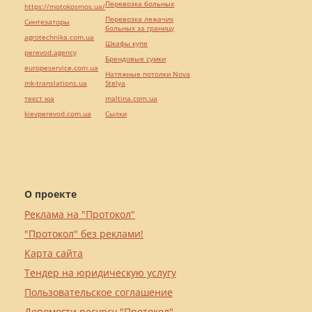
Перевозка больных
https://motokosmos.ua/
Перевозка лежачих
Синтезаторы
больных за границу
agrotechnika.com.ua
Шкафы купе
perevod.agency
Брендовые сумки
europeservice.com.ua
Натяжные потолки Nova
mk-translations.ua
Stelya
текст юа
maltina.com.ua
kievperevod.com.ua
Cылки
О проекте
Реклама на "Протокол"
"Протокол" без реклами!
Карта сайта
Тендер на юридическую услугу
Пользовательское соглашение
Допомогти ресурсу "Протокол"