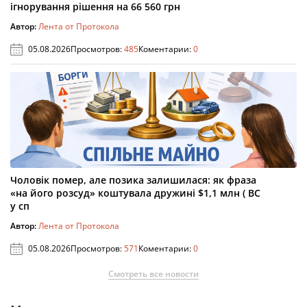
ігнорування рішення на 66 560 грн
Автор:
Лента от Протокола
05.08.2026
Просмотров:
485
Коментарии:
0
Чоловік помер, але позика залишилася: як фраза
«на його розсуд» коштувала дружині $1,1 млн ( ВС
у сп
Автор:
Лента от Протокола
05.08.2026
Просмотров:
571
Коментарии:
0
Смотреть все новости