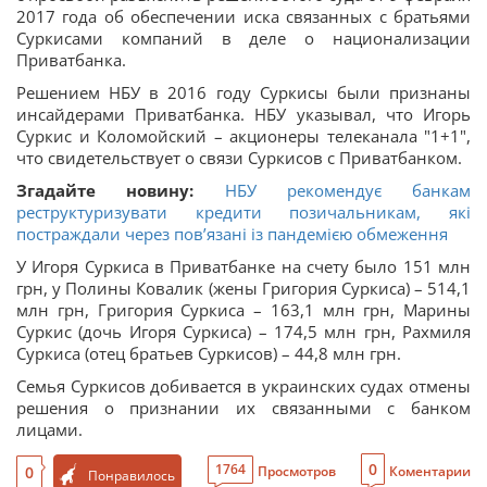
2017 года об обеспечении иска связанных с братьями
Суркисами компаний в деле о национализации
Приватбанка.
Решением НБУ в 2016 году Суркисы были признаны
инсайдерами Приватбанка. НБУ указывал, что Игорь
Суркис и Коломойский – акционеры телеканала "1+1",
что свидетельствует о связи Суркисов с Приватбанком.
Згадайте новину:
НБУ рекомендує банкам
реструктуризувати кредити позичальникам, які
постраждали через пов’язані із пандемією обмеження
У Игоря Суркиса в Приватбанке на счету было 151 млн
грн, у Полины Ковалик (жены Григория Суркиса) – 514,1
млн грн, Григория Суркиса – 163,1 млн грн, Марины
Суркис (дочь Игоря Суркиса) – 174,5 млн грн, Рахмиля
Суркиса (отец братьев Суркисов) – 44,8 млн грн.
Семья Суркисов добивается в украинских судах отмены
решения о признании их связанными с банком
лицами.
0
1764
0
Просмотров
Коментарии
Понравилось