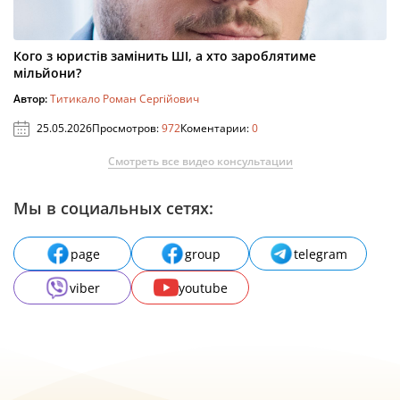
Кого з юристів замінить ШІ, а хто зароблятиме
мільйони?
Автор:
Титикало Роман Сергійович
25.05.2026
Просмотров:
972
Коментарии:
0
Смотреть все видео консультации
Мы в социальных сетях:
page
group
telegram
viber
youtube