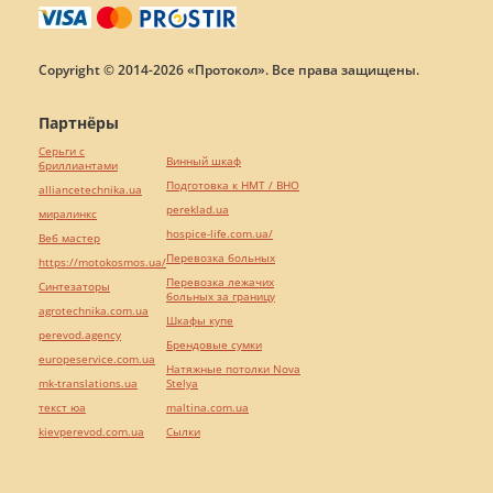
Copyright © 2014-2026 «Протокол». Все права защищены.
Партнёры
Серьги с
Винный шкаф
бриллиантами
Подготовка к НМТ / ВНО
alliancetechnika.ua
pereklad.ua
миралинкс
hospice-life.com.ua/
Веб мастер
Перевозка больных
https://motokosmos.ua/
Перевозка лежачих
Синтезаторы
больных за границу
agrotechnika.com.ua
Шкафы купе
perevod.agency
Брендовые сумки
europeservice.com.ua
Натяжные потолки Nova
mk-translations.ua
Stelya
текст юа
maltina.com.ua
kievperevod.com.ua
Cылки