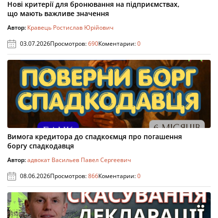
Нові критерії для бронювання на підприємствах,
що мають важливе значення
Автор:
Кравець Ростислав Юрійович
03.07.2026
Просмотров:
690
Коментарии:
0
Вимога кредитора до спадкоємця про погашення
боргу спадкодавця
Автор:
адвокат Васильев Павел Сергеевич
08.06.2026
Просмотров:
866
Коментарии:
0