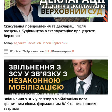
Скасування повідомлення та декларації після
введення будівництва в експлуатацію: прецеденти
Верховог
Автор:
адвокат Васильев Павел Сергеевич
01.06.2026
Просмотров:
1381
Коментарии:
0
Звільнення з ЗСУ у зв`язку з мобілізацією поза
граничним віком, формальним ВЛК та незаконним
затрима