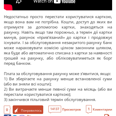
Недостатньо просто перестати користуватися карткою,
якщо вона вам не потрібна. Кошти, доступ до яких ви
отримуєте за допомогою картки, знаходяться на
рахунку. Навіть якщо там порожньо, а термін дії картки
минув, рахунок «прив’язаний» до картки і продовжує
існувати. І за обслуговування незакритого рахунку банк
може нараховувати комісію цілком законним шляхом,
яка буде або автоматично списана з картки за наявності
грошей на рахунку, або обліковуватиметься як борг
перед банком.
Плата за обслуговування рахунку може з'явитися, якщо:
1) Ви зберігаєте на рахунку менше встановленої суми
(або ви зняли всі кошти);
2) Ви витрачаєте менше певної суми на місяць (або ви
перестали користуватися карткою);
3) закінчився пільговий термін обслуговування.
1
14137
0
Просмотров
Коментарии
Понравилось