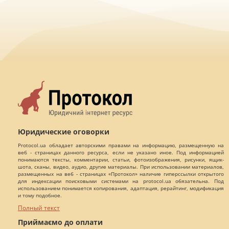
Юридические оговорки
Protocol.ua обладает авторскими правами на информацию, размещенную на
веб - страницах данного ресурса, если не указано иное. Под информацией
понимаются тексты, комментарии, статьи, фотоизображения, рисунки, ящик-
шота, сканы, видео, аудио, другие материалы. При использовании материалов,
размещенных на веб - страницах «Протокол» наличие гиперссылки открытого
для индексации поисковыми системами на protocol.ua обязательна. Под
использованием понимается копирования, адаптация, рерайтинг, модификация
и тому подобное.
Полный текст
Приймаємо до оплати