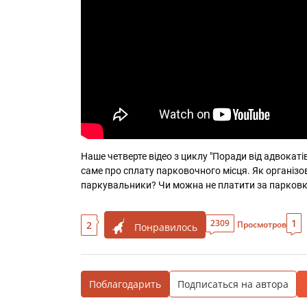
Наше четверте відео з циклу "Поради від адвокаті
саме про сплату парковочного місця. Як організо
паркувальники? Чи можна не платити за парковку
1
2309
2
Просмотров
Понравилось
Поблагодарить
Подписаться на автора