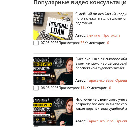
Популярные видео консультац
Сімейний чи особистий кредит
чого залежить відповідальніст
подружжя
Автор:
Лента от Протокола
07.08.2026
Просмотров:
36
Коментарии:
0
Виключення з військового облі
віком: чи можливо це сьогодні 
перспективи судового захист
Автор:
Тарасенко Вера Юрьев
06.08.2026
Просмотров:
114
Коментарии:
0
Исключение с воинского учета
возрасту: возможно ли это сег
какие перспективы судебной 
Автор:
Тарасенко Вера Юрьев