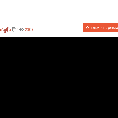
Отключить рекл
1
2309
ни"
2