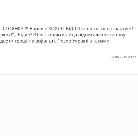
а СТОЯНКУ!!!! Ванюче ХОХЛО БІДЛО (польск. скот) -паркует!
рквкі",- бідло? Юля - колясочница підписала постанову
дерти гроші на асфальті. Позор Україні з такими
08.05.2019 23:41