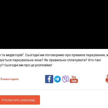
в та медіаторів". Сьогодні ми поговоримо про правила паркування, а
вується паркувальна зона? Як правильно сплачувати? Хто такі 
? Сьогодні ми про це розповімо!
Коментарии
Отключить рекламу