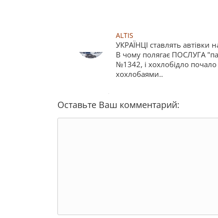
ALTIS
УКРАЇНЦІ ставлять автівки н
В чому полягає ПОСЛУГА "па
№1342, і хохлобідло почало 
хохлобаями..
Оставьте Ваш комментарий: