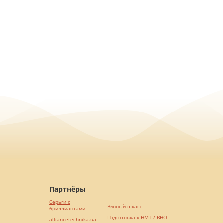
Партнёры
Серьги с
Винный шкаф
бриллиантами
Подготовка к НМТ / ВНО
alliancetechnika.ua