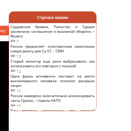
Стрічка новин
Саудовская Аравия, Пакистан и Турция
аму
заключили соглашение о взаимной обороне, –
Reuters
7
Россия предлагает иностранным заказчикам
новую ракету для Су-57, – СМИ
13
Старый монитор еще рано выбрасывать: как
использовать его повторно с пользой
12
Одна фраза мгновенно поставит на место
высокомерного человека: психолог раскрыла
секрет
11
Россия намерена окончательно аннексировать
часть Грузии, – страны НАТО
11
Суд продлил содержание под стражей
Коломойского, защита заявила о проблемах со
здоровьем
12
Киев будет значительно лучше подготовлен к