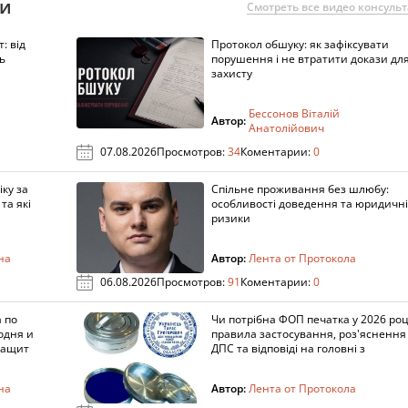
ии
Смотреть все видео консуль
: від
Протокол обшуку: як зафіксувати
ь
порушення і не втратити докази дл
захисту
Бессонов Віталій
Автор:
Анатолійович
07.08.2026
Просмотров:
34
Коментарии:
0
ку за
Спільне проживання без шлюбу:
та які
особливості доведення та юридичні
ризики
на
Автор:
Лента от Протокола
06.08.2026
Просмотров:
91
Коментарии:
0
 по
Чи потрібна ФОП печатка у 2026 роц
одня и
правила застосування, роз'яснення
защит
ДПС та відповіді на головні з
на
Автор:
Лента от Протокола