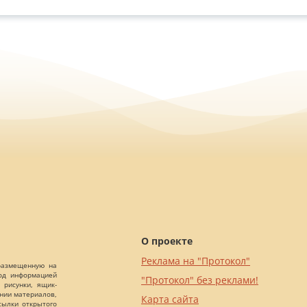
О проекте
Реклама на "Протокол"
 размещенную на
Под информацией
"Протокол" без реклами!
 рисунки, ящик-
ании материалов,
Карта сайта
сылки открытого