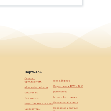
Партнёры
Серьги с
Винный шкаф
бриллиантами
Подготовка к НМТ / ВНО
alliancetechnika.ua
pereklad.ua
миралинкс
hospice-life.com.ua/
Веб мастер
Перевозка больных
https://motokosmos.ua/
Перевозка лежачих
Синтезаторы