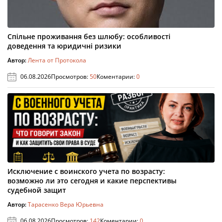
Спільне проживання без шлюбу: особливості
доведення та юридичні ризики
Автор:
Лента от Протокола
06.08.2026
Просмотров:
50
Коментарии:
0
Исключение с воинского учета по возрасту:
возможно ли это сегодня и какие перспективы
судебной защит
Автор:
Тарасенко Вера Юрьевна
06.08.2026
Просмотров:
142
Коментарии:
0