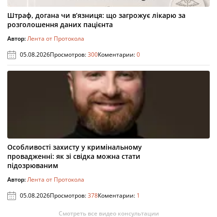
Штраф, догана чи в’язниця: що загрожує лікарю за
розголошення даних пацієнта
Автор:
Лента от Протокола
05.08.2026
Просмотров:
300
Коментарии:
0
Особливості захисту у кримінальному
провадженні: як зі свідка можна стати
підозрюваним
Автор:
Лента от Протокола
05.08.2026
Просмотров:
378
Коментарии:
1
Смотреть все видео консультации