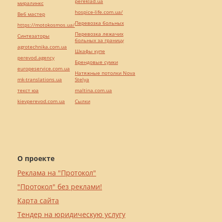
pereklad.ua
миралинкс
hospice-life.com.ua/
Веб мастер
Перевозка больных
https://motokosmos.ua/
Перевозка лежачих
Синтезаторы
больных за границу
agrotechnika.com.ua
Шкафы купе
perevod.agency
Брендовые сумки
europeservice.com.ua
Натяжные потолки Nova
mk-translations.ua
Stelya
текст юа
maltina.com.ua
kievperevod.com.ua
Cылки
О проекте
Реклама на "Протокол"
"Протокол" без реклами!
Карта сайта
Тендер на юридическую услугу