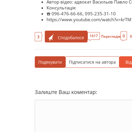
Автор відео: адвокат Васильєв Павло 
Консультація:
☎️ 096-476-66-66, 095-235-31-10
https://www.youtube.com/watch?v=krT
0
1617
3
Переглядів
К
Сподобалося
Подякувати
Підписатися на автора
Ві
Залиште Ваш коментар: