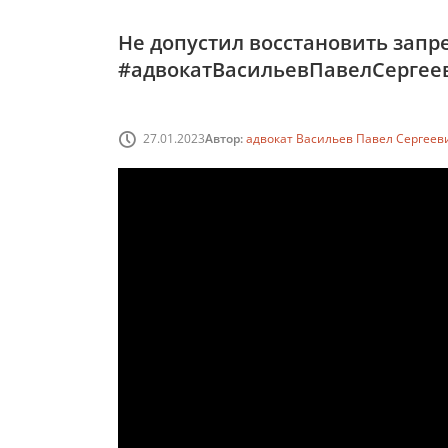
Не допустил восстановить запр
#адвокатВасильевПавелСергее
27.01.2023
Автор:
адвокат Васильев Павел Сергеев