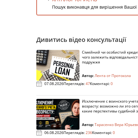
Пошук виконавця для вирішення Вашої
Дивитись відео консультації
Сімейний чи особистий кредит
чого залежить відповідальніст
подружжя
Автор:
Лента от Протокола
07.08.2026
Переглядів:
47
Коментарі:
0
Исключение с воинского учета
возрасту: возможно ли это сег
какие перспективы судебной 
Автор:
Тарасенко Вера Юрьев
06.08.2026
Переглядів:
236
Коментарі:
0