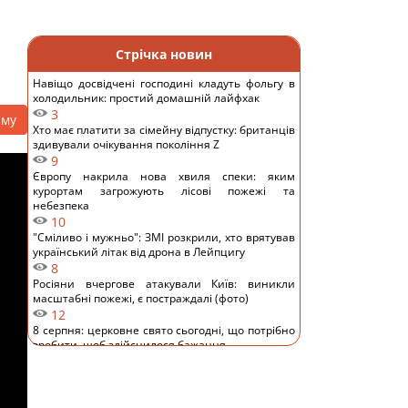
Стрічка новин
Навіщо досвідчені господині кладуть фольгу в
холодильник: простий домашній лайфхак
3
аму
Хто має платити за сімейну відпустку: британців
здивували очікування покоління Z
9
Європу накрила нова хвиля спеки: яким
курортам загрожують лісові пожежі та
небезпека
10
"Сміливо і мужньо": ЗМІ розкрили, хто врятував
український літак від дрона в Лейпцигу
8
Росіяни вчергове атакували Київ: виникли
масштабні пожежі, є постраждалі (фото)
12
8 серпня: церковне свято сьогодні, що потрібно
зробити, щоб здійснилося бажання
13
Україна у липні збила 87% ударних дронів і
лише 15% балістичних ракет, - звіт
11