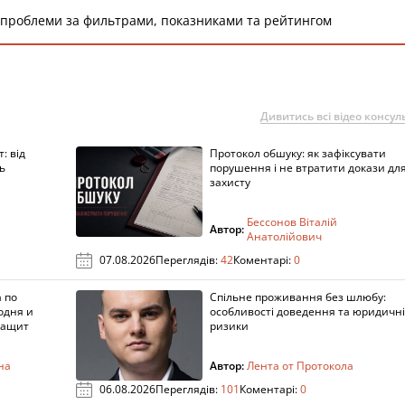
 проблеми за фильтрами, показниками та рейтингом
Дивитись всі відео консуль
: від
Протокол обшуку: як зафіксувати
ь
порушення і не втратити докази дл
захисту
Бессонов Віталій
Автор:
Анатолійович
07.08.2026
Переглядів:
42
Коментарі:
0
 по
Спільне проживання без шлюбу:
одня и
особливості доведення та юридичні
защит
ризики
на
Автор:
Лента от Протокола
06.08.2026
Переглядів:
101
Коментарі:
0