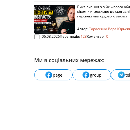
Виключення з військового облі
віком: чи можливо це сьогодні 
перспективи судового захист
Автор:
Тарасенко Вера Юрьев
06.08.2026
Переглядів:
123
Коментарі:
0
Ми в соціальних мережах:
page
group
te