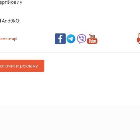
Сергійович
M1And0kQ
оментарі
дключити рекламу