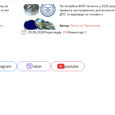
ку за
Чи потрібна ФОП печатка у 2026 роц
та які
правила застосування, роз'яснення
ДПС та відповіді на головні з
на
Автор:
Лента от Протокола
05.08.2026
Переглядів:
359
Коментарі:
0
legram
viber
youtube