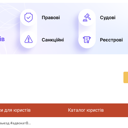
си для юристів
Каталог юристів
выезд #адвокатВ...