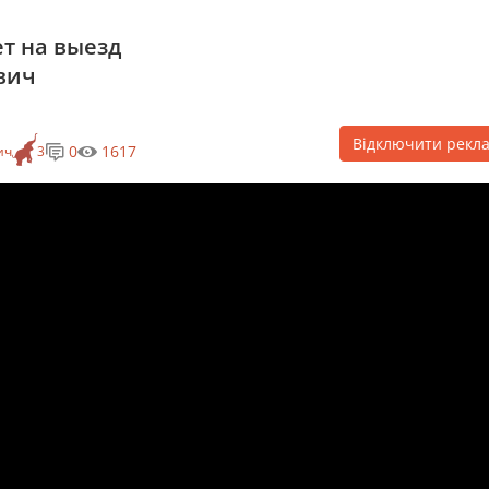
ет на выезд
вич
Відключити рекл
0
1617
ич
3