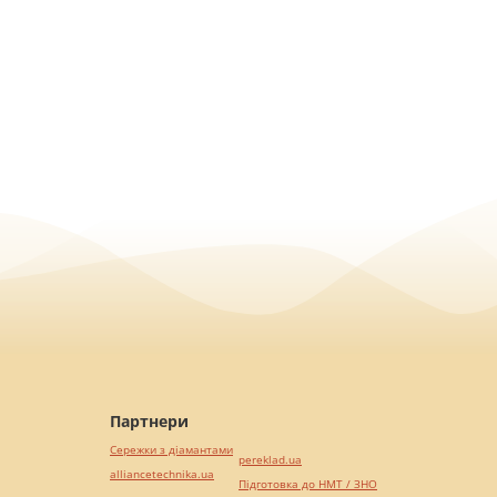
Партнери
Сережки з діамантами
pereklad.ua
alliancetechnika.ua
Підготовка до НМТ / ЗНО