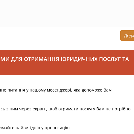
Дод
АМИ ДЛЯ ОТРИМАННЯ ЮРИДИЧНИХ ПОСЛУГ ТА
чне питання у нашому месенджері, яка допоможе Вам
есь з ним через екран , щоб отримати послугу Вам не потрібно
римайте найвигіднішу пропозицію