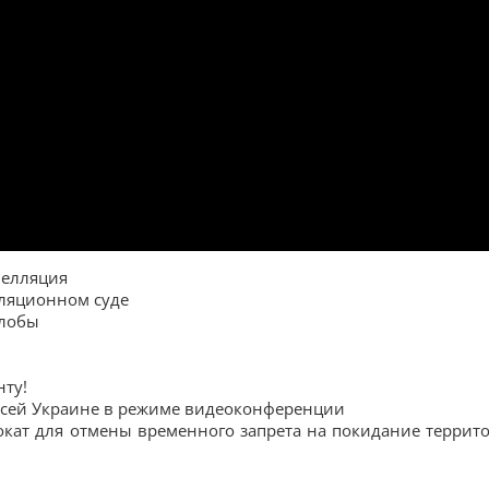
пелляция
лляционном суде
алобы
нту!
 всей Украине в режиме видеоконференции
окат для отмены временного запрета на покидание террит