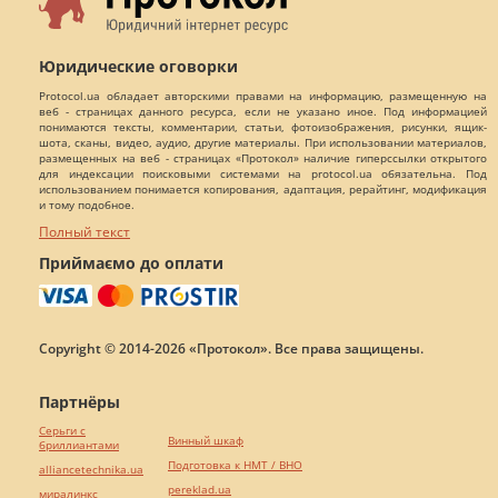
Юридические оговорки
Protocol.ua обладает авторскими правами на информацию, размещенную на
веб - страницах данного ресурса, если не указано иное. Под информацией
понимаются тексты, комментарии, статьи, фотоизображения, рисунки, ящик-
шота, сканы, видео, аудио, другие материалы. При использовании материалов,
размещенных на веб - страницах «Протокол» наличие гиперссылки открытого
для индексации поисковыми системами на protocol.ua обязательна. Под
использованием понимается копирования, адаптация, рерайтинг, модификация
и тому подобное.
Полный текст
Приймаємо до оплати
Copyright © 2014-2026 «Протокол». Все права защищены.
Партнёры
Серьги с
Винный шкаф
бриллиантами
Подготовка к НМТ / ВНО
alliancetechnika.ua
pereklad.ua
миралинкс