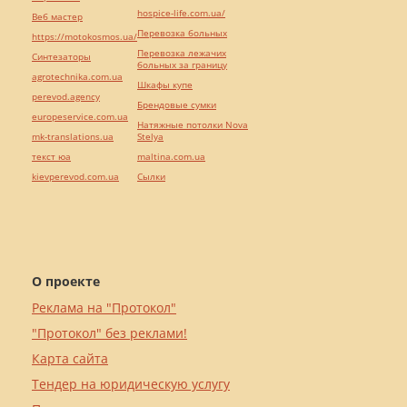
hospice-life.com.ua/
Веб мастер
Перевозка больных
https://motokosmos.ua/
Перевозка лежачих
Синтезаторы
больных за границу
agrotechnika.com.ua
Шкафы купе
perevod.agency
Брендовые сумки
europeservice.com.ua
Натяжные потолки Nova
mk-translations.ua
Stelya
текст юа
maltina.com.ua
kievperevod.com.ua
Cылки
О проекте
Реклама на "Протокол"
"Протокол" без реклами!
Карта сайта
Тендер на юридическую услугу