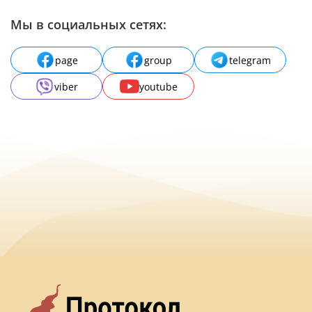
Мы в социальных сетях:
page
group
telegram
viber
youtube