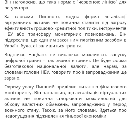
Він наголосив, що така норма є "червоною лінією" для
регулятора.
За словами Пишного, жодна форма легалізації
віртуальних активів не повинна ставити під загрозу
ефективність грошово-кредитної політики, інструментів
НБУ або трансферу монетарних повноважень. Він
підкреслив, що єдиним законним платіжним засобом в
Україні була, є і залишиться гривня.
Водночас Нацбанк не виключає можливість запуску
цифрової гривні – так званої е-гривні. Це буде форма
безготівкової національної валюти, але наразі, за
словами голови НБУ, говорити про її запровадження ще
зарано.
Окрему увагу Пишний приділив питанню фінансового
моніторингу. Він наголосив, що легалізація віртуальних
активів не повинна створювати можливостей для
обходу валютних обмежень, запроваджених у період
воєнного стану. Також, за його словами, йдеться про
недопущення підживлення тіньової економіки.