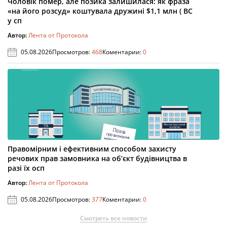
Чоловік помер, але позика залишилася: як фраза
«на його розсуд» коштувала дружині $1,1 млн ( ВС
у сп
Автор:
Лента от Протокола
05.08.2026
Просмотров:
468
Коментарии:
0
Правомірним і ефективним способом захисту
речових прав замовника на об’єкт будівництва в
разі їх осп
Автор:
Лента от Протокола
05.08.2026
Просмотров:
377
Коментарии:
0
Смотреть все новости