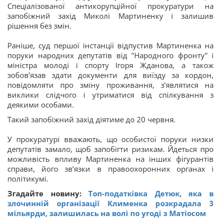
Спеціалізованої антикорупційної прокуратури на
запобіжний захід Миколі Мартиненку і залишив
рішення без змін.
Раніше, суд першої інстанції відпустив Мартиненка на
поруки народних депутатів від "Народного фронту" і
міністра молоді і спорту Ігоря Жданова, а також
зобов’язав здати документи для виїзду за кордон,
повідомляти про зміну проживання, з’являтися на
виклики слідчого і утриматися від спілкування з
деякими особами.
Такий запобіжний захід діятиме до 20 червня.
У прокуратурі вважають, що особистої поруки низки
депутатів замало, щоб запобігти ризикам. Йдеться про
можливість впливу Мартиненка на інших фігурантів
справи, його зв’язки в правоохоронних органах і
політикумі.
Згадайте новину:
Топ-податківка Детюк, яка в
злочинній організації Клименка розкрадала 3
мільярди, залишилась на волі по угоді з Матіосом