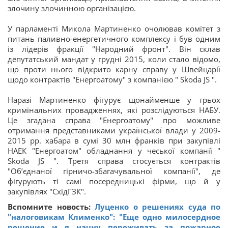
злочину злочинною організацією.
У парламенті Микола Мартиненко очолював комітет з
питань паливно-енергетичного комплексу і був одним
із лідерів фракції "Народний фронт". Він склав
депутатський мандат у грудні 2015, коли стало відомо,
що проти нього відкрито карну справу у Швейцарії
щодо контрактів "Енергоатому" з компанією " Skoda JS ".
Наразі Мартиненко фігурує щонайменше у трьох
кримінальних провадженнях, які розслідуються НАБУ.
Це згадана справа "Енергоатому" про можливе
отримання представниками української влади у 2009-
2015 рр. хабара в сумі 30 млн франків при закупівлі
НАЕК "Енергоатом" обладнання у чеської компанії "
Skoda JS ". Третя справа стосується контрактів
"Об’єднаної гірничо-збагачувальної компанії", де
фігурують ті самі посередницькі фірми, що й у
закупівлях "СхідГЗК".
Вспомните новость:
Луценко о решениях суда по
"налоговикам Клименко": "Еще одно милосердное
решение и я начну переживать за пожарное