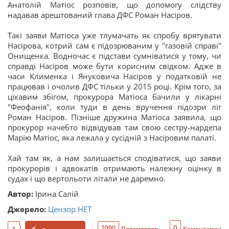
Анатолій Матіос розповів, що допомогу слідству
надавав арештований глава ДФС Роман Насіров.
Такі заяви Матіоса уже тлумачать як спробу врятувати
Насірова, котрий сам є підозрюваним у "газовій справі"
Онищенка. Водночас є підстави сумніватися у тому, чи
справді Насіров може бути корисним свідком. Адже в
часи Клименка і Януковича Насіров у податковій не
працював і очолив ДФС тільки у 2015 році. Крім того, за
цікавим збігом, прокурора Матіоса бачили у лікарні
"Феофанія", коли туди в день вручення підозри ліг
Роман Насіров. Пізніше дружина Матіоса заявила, що
прокурор начебто відвідував там свою сестру-нардепа
Марію Матіос, яка лежала у сусідній з Насіровим палаті.
Хай там як, а нам залишається сподіватися, що заяви
прокурорів і адвокатів отримають належну оцінку в
судах і що вертольоти літали не даремно.
Автор:
Ірина Салій
Джерело:
Цензор.НЕТ
0
2090
Просмотров
Коментарии