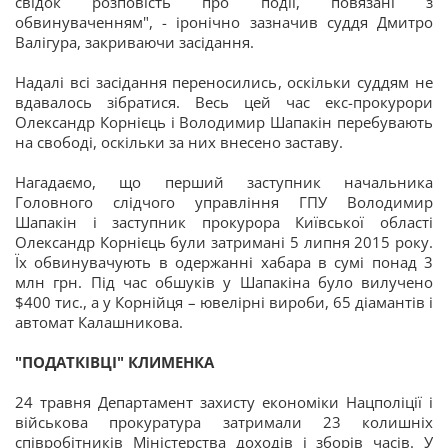
свідок розповість про події, повязані з
обвинуваченням", - іронічно зазначив суддя Дмитро
Валігура, закриваючи засідання.
Надалі всі засідання переносились, оскільки суддям не
вдавалось зібратися. Весь цей час екс-прокурори
Олександр Корнієць і Володимир Шапакін перебувають
на свободі, оскільки за них внесено заставу.
Нагадаємо, що перший заступник начальника
Головного слідчого управління ГПУ Володимир
Шапакін і заступник прокурора Київської області
Олександр Корнієць були затримані 5 липня 2015 року.
Їх обвинувачують в одержанні хабара в сумі понад 3
млн грн. Під час обшуків у Шапакіна було вилучено
$400 тис., а у Корнійця – ювелірні вироби, 65 діамантів і
автомат Калашникова.
"ПОДАТКІВЦІ" КЛИМЕНКА
24 травня Департамент захисту економіки Нацполіції і
військова прокуратура затримали 23 колишніх
співробітників Міністерства доходів і зборів часів. У