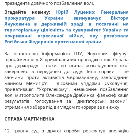
президента довічного позбавлення волі.
Згадайте новину:
Юрій Луценко: Генеральна
прокуратура України звинувачує Віктора
Януковича в державній зраді, в посяганні на
територіальну цілісність та суверенітет України та
покриванні агресивної війни, яку розв’язала
Російська Федерація проти нашої країни
За останньою інформацією ГПУ, Янукович фігурує
щонайменше у 8 кримінальних провадженнях. Справа
про держзраду – поки що єдина, розслідування якої
завершено з передачею до суду. Інші справи – це
злочини проти активістів Євромайдану, заволодіння
майном Межигір’я і лісовими угіддями Сухолуччя,
приватизація "Укртелекому", незаконне позбавлення
волі митрополита Олександра Драбинка, фальсифікація
результатів голосування за "диктаторські закони",
отримання хабара під виглядом гонорара за книжку.
СПРАВА МАРТИНЕНКА
12 травня суд з другої спроби розглянув апеляцію