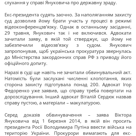
слухання у справі Януковича про державну зраду.
Екс-президента судять заочно. За наполяганням захисту
суд дозволив йому брати участь у процесі в режимі
відеоконференцзв’язку. Однак в останньому засіданні,
29 травня, Янукович так і не включився. Адвокати
зачитали заяву, в якій той стверджує, що йому не
забезпечили відеозв’язку з судом. Янукович
запропонував, щоб українська прокуратура звернулась
до Міністерства закордонних справ РФ з приводу його
офіційного допиту.
Наразі в суді ще навіть не зачитали обвинувальний акт.
Натомість були заслухані численні клопотання, яких
сторона захисту підготувала понад 200. Адвокат Ігор
Федоренко уже заявив, що справу треба повертати на
дорозслідування. Інший адвокат Віталій Сердюк назвав
справу пустою, а матеріали – макулатурою.
Серед доказів обвинувачення – заява Віктора
Януковича від 1 березня 2014, в якій він просить
президента Росії Володимира Путіна ввести війська на
територію України. Прокурори вимагають для екс-