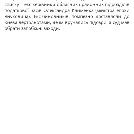
списку – екс-керівники обласних і районних підрозділів
податкової часів Олександра Клименка (міністра епохи
Януковича). Екс-чиновників помпезно доставляли до
Києва вертольотами, де їм вручались підозри, а суд мав
обрати запобіжні заходи.