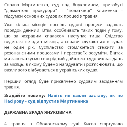
Справа Мартиненка, суд над Януковичем, призабуті
"діамантові прокурори" і "податківці" Клименка -
підсумки основних судових процесів травня.
Уже кілька місяців поспіль судові процеси задають
порядок денний. Втім, особливість таких подій у тому,
що за яскравим спалахом наступає тиша. Слідство
ведеться не один місяць, а справи слухаються в судах
не один рік. Суспільство стомлюється стежити за
резонансними процесами і перестає їх розуміти. Відтак
ми започаткуємо своєрідний дайджест судових засідань
за місяць, в якому будемо нагадувати і роз’яснювати, що
важливого відбувається в українських судах.
Перший огляд буде присвячено судовим засіданням
травня.
Згадайте новину:
Навіть не взяли заставу, як по
Насірову - суд відпустив Мартиненка
ДЕРЖАВНА ЗРАДА ЯНУКОВИЧА
4 травня в Оболонському суді Києва стартувало