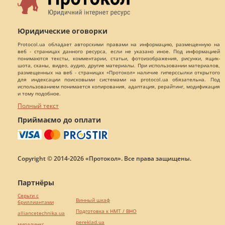
Юридические оговорки
Protocol.ua обладает авторскими правами на информацию, размещенную на
веб - страницах данного ресурса, если не указано иное. Под информацией
понимаются тексты, комментарии, статьи, фотоизображения, рисунки, ящик-
шота, сканы, видео, аудио, другие материалы. При использовании материалов,
размещенных на веб - страницах «Протокол» наличие гиперссылки открытого
для индексации поисковыми системами на protocol.ua обязательна. Под
использованием понимается копирования, адаптация, рерайтинг, модификация
и тому подобное.
Полный текст
Приймаємо до оплати
Copyright © 2014-2026 «Протокол». Все права защищены.
Партнёры
Серьги с
Винный шкаф
бриллиантами
Подготовка к НМТ / ВНО
alliancetechnika.ua
pereklad.ua
миралинкс