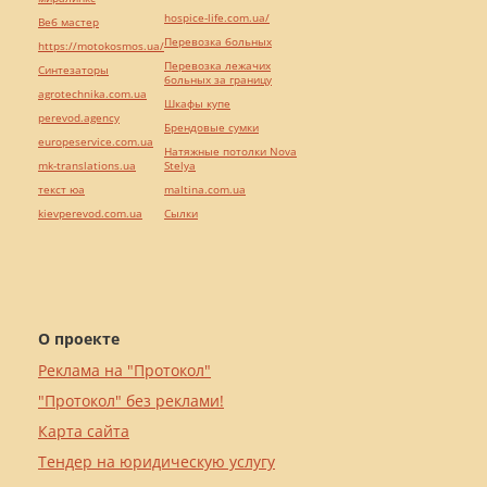
hospice-life.com.ua/
Веб мастер
Перевозка больных
https://motokosmos.ua/
Перевозка лежачих
Синтезаторы
больных за границу
agrotechnika.com.ua
Шкафы купе
perevod.agency
Брендовые сумки
europeservice.com.ua
Натяжные потолки Nova
mk-translations.ua
Stelya
текст юа
maltina.com.ua
kievperevod.com.ua
Cылки
О проекте
Реклама на "Протокол"
"Протокол" без реклами!
Карта сайта
Тендер на юридическую услугу