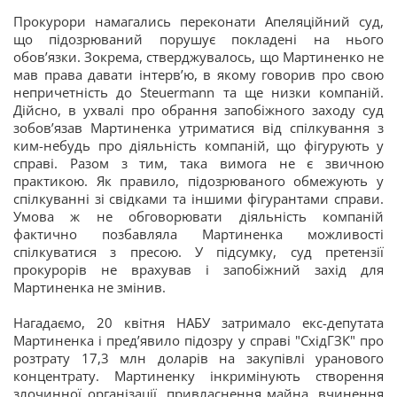
Прокурори намагались переконати Апеляційний суд,
що підозрюваний порушує покладені на нього
обов’язки. Зокрема, стверджувалось, що Мартиненко не
мав права давати інтерв’ю, в якому говорив про свою
непричетність до Steuermann та ще низки компаній.
Дійсно, в ухвалі про обрання запобіжного заходу суд
зобов’язав Мартиненка утриматися від спілкування з
ким-небудь про діяльність компаній, що фігурують у
справі. Разом з тим, така вимога не є звичною
практикою. Як правило, підозрюваного обмежують у
спілкуванні зі свідками та іншими фігурантами справи.
Умова ж не обговорювати діяльність компаній
фактично позбавляла Мартиненка можливості
спілкуватися з пресою. У підсумку, суд претензії
прокурорів не врахував і запобіжний захід для
Мартиненка не змінив.
Нагадаємо, 20 квітня НАБУ затримало екс-депутата
Мартиненка і пред’явило підозру у справі "СхідГЗК" про
розтрату 17,3 млн доларів на закупівлі уранового
концентрату. Мартиненку інкримінують створення
злочинної організації, привласнення майна, вчинення