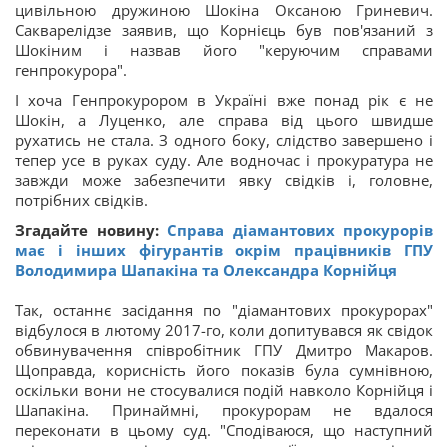
цивільною дружиною Шокіна Оксаною Гриневич.
Сакварелідзе заявив, що Корнієць був пов'язаний з
Шокіним і назвав його "керуючим справами
генпрокурора".
І хоча Генпрокурором в Україні вже понад рік є не
Шокін, а Луценко, але справа від цього швидше
рухатись не стала. З одного боку, слідство завершено і
тепер усе в руках суду. Але водночас і прокуратура не
завжди може забезпечити явку свідків і, головне,
потрібних свідків.
Згадайте новину:
Справа діамантових прокурорів
має і інших фігурантів окрім працівників ГПУ
Володимира Шапакіна та Олександра Корнійця
Так, останнє засідання по "діамантових прокурорах"
відбулося в лютому 2017-го, коли допитувався як свідок
обвинувачення співробітник ГПУ Дмитро Макаров.
Щоправда, корисність його показів була сумнівною,
оскільки вони не стосувалися подій навколо Корнійця і
Шапакіна. Принаймні, прокурорам не вдалося
переконати в цьому суд. "Сподіваюся, що наступний