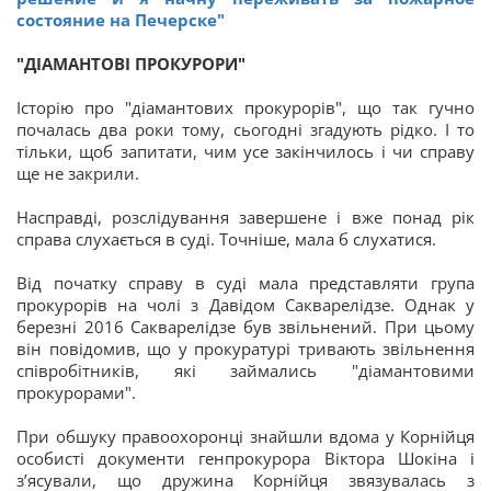
состояние на Печерске"
"ДІАМАНТОВІ ПРОКУРОРИ"
Історію про "діамантових прокурорів", що так гучно
почалась два роки тому, сьогодні згадують рідко. І то
тільки, щоб запитати, чим усе закінчилось і чи справу
ще не закрили.
Насправді, розслідування завершене і вже понад рік
справа слухається в суді. Точніше, мала б слухатися.
Від початку справу в суді мала представляти група
прокурорів на чолі з Давідом Сакварелідзе. Однак у
березні 2016 Сакварелідзе був звільнений. При цьому
він повідомив, що у прокуратурі тривають звільнення
співробітників, які займались "діамантовими
прокурорами".
При обшуку правоохоронці знайшли вдома у Корнійця
особисті документи генпрокурора Віктора Шокіна і
з’ясували, що дружина Корнійця звязувалась з