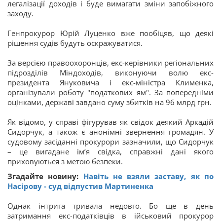
легалізації доходів і буде вимагати зміни запобіжного
заходу.
Генпрокурор Юрій Луценко вже пообіцяв, що деякі
рішення судів будуть оскражуватися.
За версією правоохоронців, екс-керівники регіональних
підрозділів Міндоходів, виконуючи волю екс-
президента Януковича і екс-міністра Клименка,
організували роботу "податкових ям". За попередніми
оцінками, державі завдано суму збитків на 96 млрд грн.
Як відомо, у справі фігурував як свідок деякий Аркадій
Сидорчук, а також є анонімні звернення громадян. У
судовому засіданні прокурори зазначили, що Сидорчук
– це вигадане ім’я свідка, справжні дані якого
приховуються з метою безпеки.
Згадайте новину:
Навіть не взяли заставу, як по
Насірову - суд відпустив Мартиненка
Однак інтрига тривала недовго. Бо ще в день
затримання екс-податківців в ійськовий прокурор