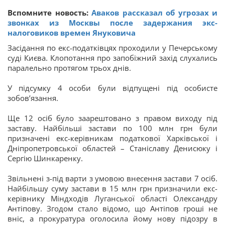
Вспомните новость:
Аваков рассказал об угрозах и
звонках из Москвы после задержания экс-
налоговиков времен Януковича
Засідання по екс-податківцях проходили у Печерському
суді Києва. Клопотання про запобіжний захід слухались
паралельно протягом трьох днів.
У підсумку 4 особи були відпущені під особисте
зобов’язання.
Ще 12 осіб було заарештовано з правом виходу під
заставу. Найбільші застави по 100 млн грн були
призначені екс-керівникам податкової Харківської і
Дніпропетровської областей – Станіславу Денисюку і
Сергію Шинкаренку.
Звільнені з-під варти з умовою внесення застави 7 осіб.
Найбільшу суму застави в 15 млн грн призначили екс-
керівнику Міндходів Луганської області Олександру
Антіпову. Згодом стало відомо, що Антіпов гроші не
вніс, а прокуратура оголосила йому нову підозру в