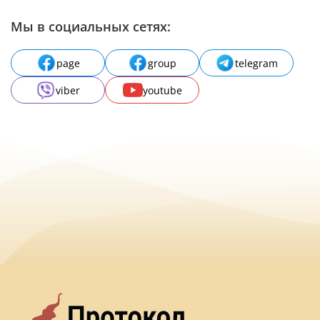
Мы в социальных сетях:
page
group
telegram
viber
youtube