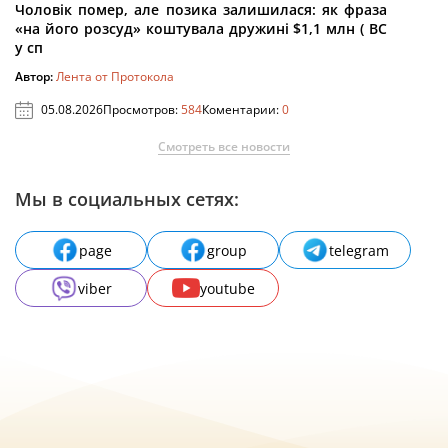
Чоловік помер, але позика залишилася: як фраза
«на його розсуд» коштувала дружині $1,1 млн ( ВС
у сп
Автор:
Лента от Протокола
05.08.2026
Просмотров:
584
Коментарии:
0
Смотреть все новости
Мы в социальных сетях:
page
group
telegram
viber
youtube