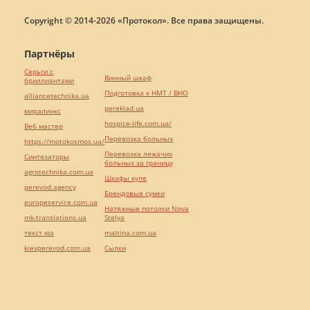
Copyright © 2014-2026 «Протокол». Все права защищены.
Партнёры
Серьги с
Винный шкаф
бриллиантами
Подготовка к НМТ / ВНО
alliancetechnika.ua
pereklad.ua
миралинкс
hospice-life.com.ua/
Веб мастер
Перевозка больных
https://motokosmos.ua/
Перевозка лежачих
Синтезаторы
больных за границу
agrotechnika.com.ua
Шкафы купе
perevod.agency
Брендовые сумки
europeservice.com.ua
Натяжные потолки Nova
mk-translations.ua
Stelya
текст юа
maltina.com.ua
kievperevod.com.ua
Cылки