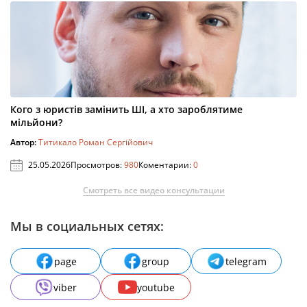
Кого з юристів замінить ШІ, а хто зароблятиме
мільйони?
Автор:
Титикало Роман Сергійович
25.05.2026
Просмотров:
980
Коментарии:
0
Смотреть все видео консультации
Мы в социальных сетях:
page
group
telegram
viber
youtube