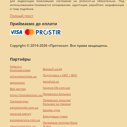
для индексации поисковыми системами на protocol.ua обязательна. Под
использованием понимается копирования, адаптация, рерайтинг, модификация
и тому подобное.
Полный текст
Приймаємо до оплати
Copyright © 2014-2026 «Протокол». Все права защищены.
Партнёры
Серьги с
Винный шкаф
бриллиантами
Подготовка к НМТ / ВНО
alliancetechnika.ua
pereklad.ua
миралинкс
hospice-life.com.ua/
Веб мастер
Перевозка больных
https://motokosmos.ua/
Перевозка лежачих
Синтезаторы
больных за границу
agrotechnika.com.ua
Шкафы купе
perevod.agency
Брендовые сумки
europeservice.com.ua
Натяжные потолки Nova
mk-translations.ua
Stelya