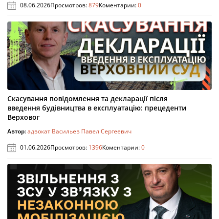
08.06.2026
Просмотров:
879
Коментарии:
0
Скасування повідомлення та декларації після
введення будівництва в експлуатацію: прецеденти
Верховог
Автор:
адвокат Васильев Павел Сергеевич
01.06.2026
Просмотров:
1396
Коментарии:
0