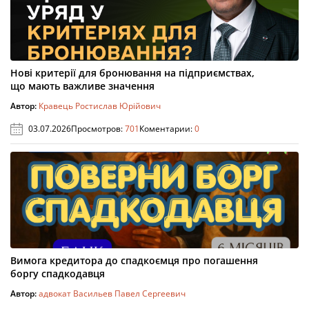
Нові критерії для бронювання на підприємствах,
що мають важливе значення
Автор:
Кравець Ростислав Юрійович
03.07.2026
Просмотров:
701
Коментарии:
0
Вимога кредитора до спадкоємця про погашення
боргу спадкодавця
Автор:
адвокат Васильев Павел Сергеевич