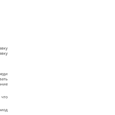
помощь
17
США ввели новые санкции против Кубы за
сотрудничество с Китаем и РФ, – Bloomberg
18
Одна настройка, которую стоит изменить всем
владельцам новых телевизоров
19
Ученые нашли отпечатки пальцев на керамике
возрастом 8000 лет: что их удивило
17
авку
Украина ставит Путина на предвыборные часы,
авку
- Newsweek
14
реди
вать
ание
 что
риод