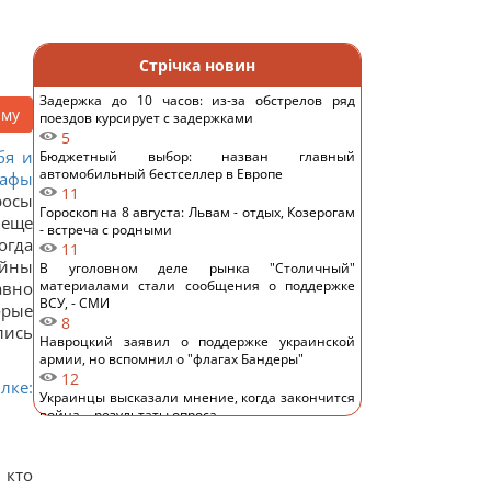
Стрічка новин
Задержка до 10 часов: из-за обстрелов ряд
аму
поездов курсирует с задержками
5
бя и
Бюджетный выбор: назван главный
автомобильный бестселлер в Европе
рафы
11
росы
Гороскоп на 8 августа: Львам - отдых, Козерогам
 еще
- встреча с родными
огда
11
ойны
В уголовном деле рынка "Столичный"
материалами стали сообщения о поддержке
авно
ВСУ, - СМИ
орые
8
лись
Навроцкий заявил о поддержке украинской
армии, но вспомнил о "флагах Бандеры"
12
лке:
Украинцы высказали мнение, когда закончится
война, - результаты опроса
12
Аппетитная творожная запеканка с рисом:
старинный рецепт по-украински
 кто
13