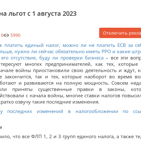
 льгот с 1 августа 2023
Отключить рекл
0
5990
к платить единый налог, можно ли не платить ЕСВ за се
льше, нужно ли сейчас обязательно иметь РРО и какие шт
 его отсутствие, буду ли проверки бизнеса
– все эти воп
тересуют многих предпринимателей, как тех, которые
ачале войны приостановили свою деятельность и ждут, к
е закончится, так и тех, которые наоборот во время в
ботают и развиваются на полную мощность. Совсем нед
ыли приняты существенные правки в законы, кот
йствовали с начала войны, многие ставки налогов повыси
 кратко озвучу такие последние изменения.
у последних изменений в налогообложении по ссы
ы
о, что все ФЛП 1, 2 и 3 групп единого налога, а также те,