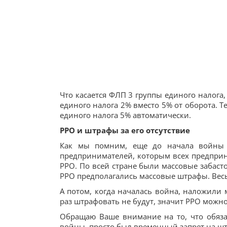
Что касается ФЛП 3 группы единого налога
единого налога 2% вместо 5% от оборота. Те
единого налога 5% автоматически.
РРО и штрафы за его отсутствие
Как мы помним, еще до начала войны 
предпринимателей, которым всех предприн
РРО. По всей стране были массовые забаст
РРО предполагались массовые штрафы. Весь
А потом, когда началась война, наложили
раз штрафовать не будут, значит РРО можно
Обращаю Ваше внимание на то, что обяза
войны, просто был временный запрет на ш