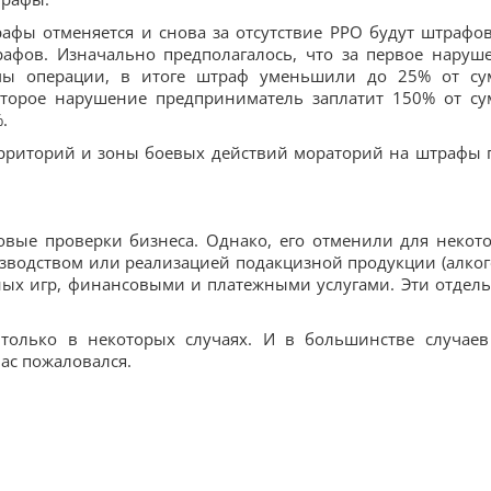
трафы отменяется и снова за отсутствие РРО будут штрафов
афов. Изначально предполагалось, что за первое наруш
ммы операции, в итоге штраф уменьшили до 25% от с
 второе нарушение предприниматель заплатит 150% от с
.
ерриторий и зоны боевых действий мораторий на штрафы 
овые проверки бизнеса. Однако, его отменили для некот
изводством или реализацией подакцизной продукции (алког
тных игр, финансовыми и платежными услугами. Эти отдел
только в некоторых случаях. И в большинстве случаев
ас пожаловался.