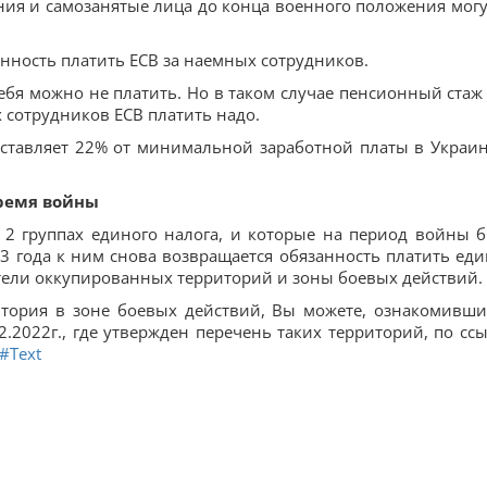
ия и самозанятые лица до конца военного положения могу
анность платить ЕСВ за наемных сотрудников.
 себя можно не платить. Но в таком случае пенсионный стаж
х сотрудников ЕСВ платить надо.
ставляет 22% от минимальной заработной платы в Украин
время войны
 2 группах единого налога, и которые на период войны 
023 года к ним снова возвращается обязанность платить ед
тели оккупированных территорий и зоны боевых действий.
итория в зоне боевых действий, Вы можете, ознакомивши
2022г., где утвержден перечень таких территорий, по ссы
2#Text