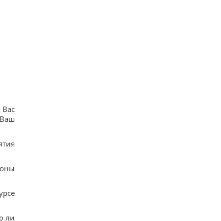
 Вас
 Ваш
ятия
зоны
урсе
о ли