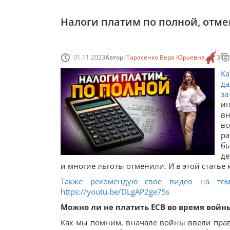
Налоги платим по полной, отмена
01.11.2023
Автор:
Тарасенко Вера Юрьевна
3
Ка
да
за
ин
вн
вс
ра
б
де
и многие льготы отменили. И в этой статье
Также рекомендую свое видео на тем
https://youtu.be/DLgAP2ge7Ss
Можно ли не платить ЕСВ во время войн
Как мы помним, вначале войны ввели правил