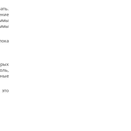
ать.
ение
уммы
уммы
пока
орых
оль,
ьные
 это