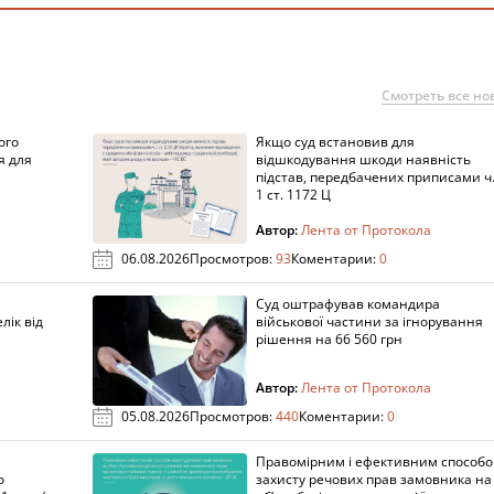
Смотреть все но
ого
Якщо суд встановив для
я для
відшкодування шкоди наявність
підстав, передбачених приписами ч
1 ст. 1172 Ц
Автор:
Лента от Протокола
06.08.2026
Просмотров:
93
Коментарии:
0
Суд оштрафував командира
лік від
військової частини за ігнорування
рішення на 66 560 грн
Автор:
Лента от Протокола
05.08.2026
Просмотров:
440
Коментарии:
0
Правомірним і ефективним способ
о
захисту речових прав замовника на