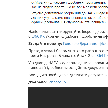
Національне антикорупційне бюро відкрило
ст.
366
КК
України (службове підроблення офі
Згадайте новину:
Головою Державної фіск
Проте, в ухвалі Солом'янського районного с
проти Насірова і Білана ще й за ч.2 ст.
364
К
У відповіді НАБУ, яку оприлюднила народни
лише за "підроблення офіційних документів
Войціцька пообіцяла підготувати депутатсь
Джерело:
Еспресо.TV
.