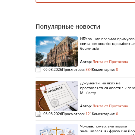
Популярные новости
НБУ змінив правила примусов
списання коштів: що змінитьс
боржників
Автор:
Лента от Протокола
06.08.2026
Просмотров:
334
Коментарии:
0
Документи, на яких не
проставляється апостиль: пере
Мін’юсту
Автор:
Лента от Протокола
06.08.2026
Просмотров:
121
Коментарии:
0
Чоловік помер, але позика
залишилася: як фраза «на йог