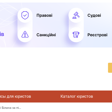
исы для юристов
Каталог юристов
Білана за пі...