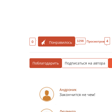
4
3298
0
Просмотров
Понравилось
Поблагодарить
Подписаться на автора
Андроник
Закончится не чем!
Людмила