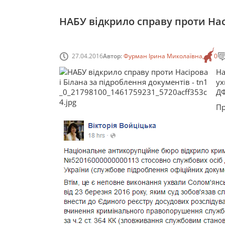
НАБУ відкрило справу проти Нас
27.04.2016
Автор:
Фурман Ірина Миколаївна
0
На
ух
Д
Пр