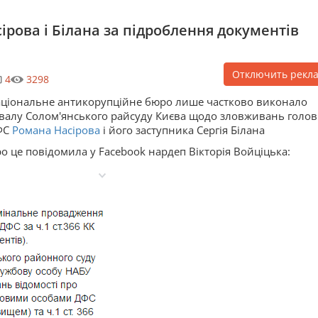
ірова і Білана за підроблення документів
Отключить рекл
4
3298
ціональне антикорупційне бюро лише частково виконало
валу Солом'янського райсуду Києва щодо зловживань голо
ФС
Романа Насірова
і його заступника Сергія Білана
о це повідомила у Facebook нардеп Вікторія Войціцька: