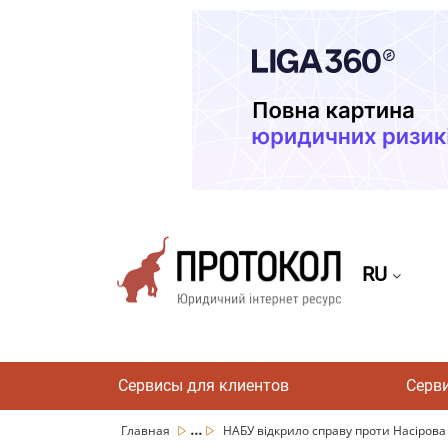
RU
Сервисы для клиентов
Серв
...
Главная
НАБУ відкрило справу проти Насірова і 