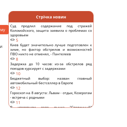
Стрічка новин
Суд продлил содержание под стражей
аму
Коломойского, защита заявила о проблемах со
здоровьем
5
Киев будет значительно лучше подготовлен к
ви
зиме, но фактор обстрелов и возможностей
ПВО никто не отменял, - Пантелеев
8
Задержка до 10 часов: из-за обстрелов ряд
поездов курсирует с задержками
10
Бюджетный выбор: назван главный
автомобильный бестселлер в Европе
12
Гороскоп на 8 августа: Львам - отдых, Козерогам
- встреча с родными
11
В уголовном деле рынка "Столичный"
материалами стали сообщения о поддержке
ВСУ, - СМИ
10
Навроцкий заявил о поддержке украинской