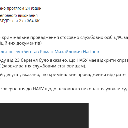
 кримінальне провадження стосовно службових осіб ДФС за
ційних документів).
альної служби став Роман Михайлович Насіров
уду від 23 березня було вказано, що НАБУ має відкрити спра
К
(зловживання службовим становищем).
й депутат, вказано, що кримінальне провадження відкрите
".
ке звернення до НАБУ щодо неповного виконання ухвали суд