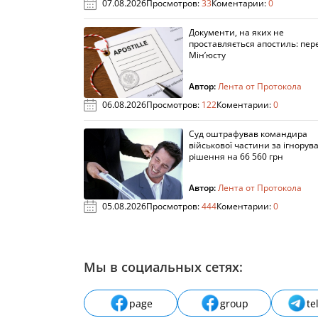
07.08.2026
Просмотров:
33
Коментарии:
0
Документи, на яких не
проставляється апостиль: пере
Мін’юсту
Автор:
Лента от Протокола
06.08.2026
Просмотров:
122
Коментарии:
0
Суд оштрафував командира
військової частини за ігнорув
рішення на 66 560 грн
Автор:
Лента от Протокола
05.08.2026
Просмотров:
444
Коментарии:
0
Мы в социальных сетях:
page
group
te