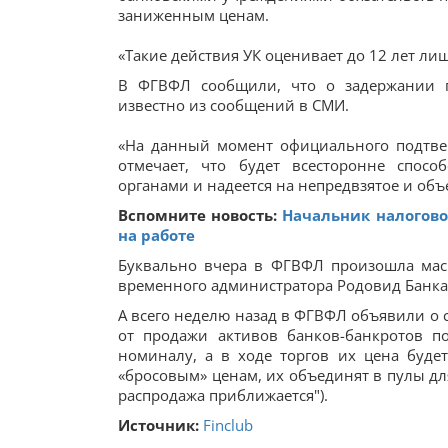
заниженным ценам.
«Такие действия УК оценивает до 12 лет ли
В ФГВФЛ сообщили, что о задержании 
известно из сообщений в СМИ.
«На данный момент официального подтве
отмечает, что будет всесторонне спосо
органами и надеется на непредвзятое и объ
Вспомните новость:
Начальник налогово
на работе
Буквально вчера в ФГВФЛ произошла мас
временного администратора Родовид Банка)
А всего неделю назад в ФГВФЛ объявили о 
от продажи активов банков-банкротов п
номиналу, а в ходе торгов их цена буде
«бросовым» ценам, их объединят в пулы дл
распродажа приближается").
Источник:
Finclub