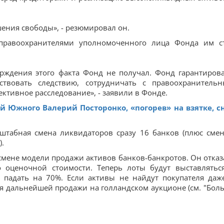
шения свободы», - резюмировал он.
правоохранителями уполномоченного лица Фонда им с
рждения этого факта Фонд не получал. Фонд гарантиров
бствовать следствию, сотрудничать с правоохранитель
ективное расследование», - заявили в Фонде.
й Южного Валерий Посторонко, «погорев» на взятке, с
штабная смена ликвидаторов сразу 16 банков (плюс сме
.
смене модели продажи активов банков-банкротов. Он отказ
о оценочной стоимости. Теперь лоты будут выставлятьс
т падать на 70%. Если активы не найдут покупателя даж
я дальнейшей продажи на голландском аукционе (см. "Бол