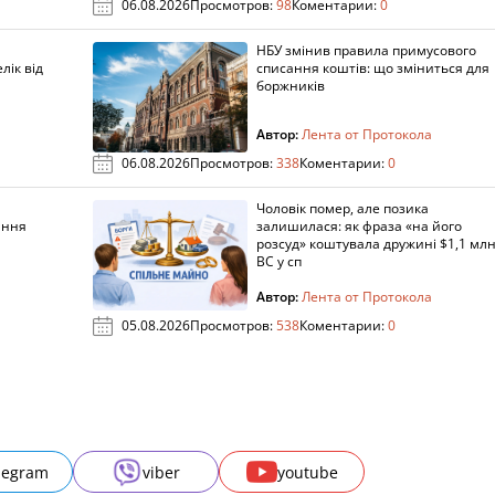
06.08.2026
Просмотров:
98
Коментарии:
0
НБУ змінив правила примусового
лік від
списання коштів: що зміниться для
боржників
Автор:
Лента от Протокола
06.08.2026
Просмотров:
338
Коментарии:
0
Чоловік помер, але позика
ання
залишилася: як фраза «на його
розсуд» коштувала дружині $1,1 млн
ВС у сп
Автор:
Лента от Протокола
05.08.2026
Просмотров:
538
Коментарии:
0
legram
viber
youtube