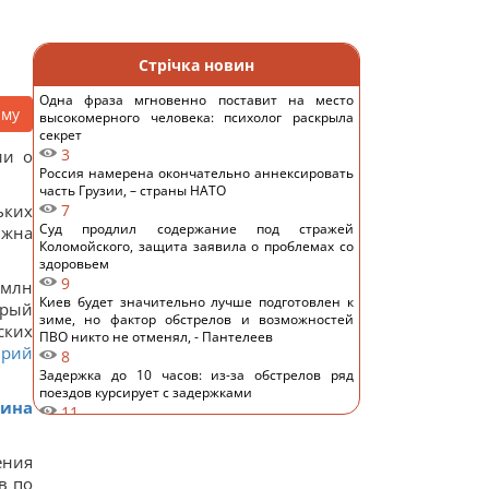
Стрічка новин
Одна фраза мгновенно поставит на место
аму
высокомерного человека: психолог раскрыла
секрет
3
ии о
Россия намерена окончательно аннексировать
часть Грузии, – страны НАТО
ьких
7
Суд продлил содержание под стражей
лжна
Коломойского, защита заявила о проблемах со
здоровьем
9
 млн
Киев будет значительно лучше подготовлен к
орый
зиме, но фактор обстрелов и возможностей
ских
ПВО никто не отменял, - Пантелеев
рий
8
Задержка до 10 часов: из-за обстрелов ряд
поездов курсирует с задержками
кина
11
Бюджетный выбор: назван главный
автомобильный бестселлер в Европе
ения
13
в по
Гороскоп на 8 августа: Львам - отдых, Козерогам