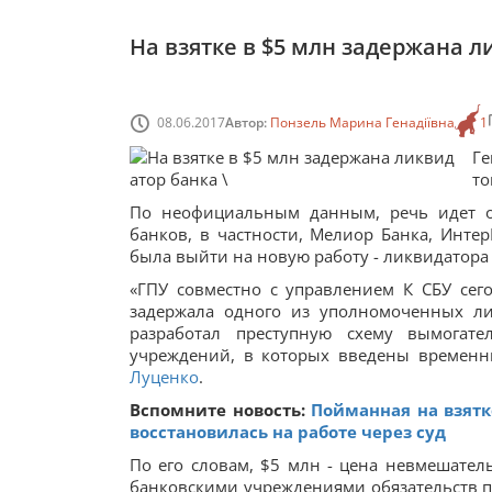
На взятке в $5 млн задержана 
08.06.2017
Автор:
Понзель Марина Генадіївна
1
Ге
то
По неофициальным данным, речь идет о
банков, в частности, Мелиор Банка, Интер
была выйти на новую работу - ликвидатора
«ГПУ совместно с управлением К СБУ се
задержала одного из уполномоченных ли
разработал преступную схему вымогате
учреждений, в которых введены временн
Луценко
.
Вспомните новость:
Пойманная на взятк
восстановилась на работе через суд
По его словам, $5 млн - цена невмешател
банковскими учреждениями обязательств 