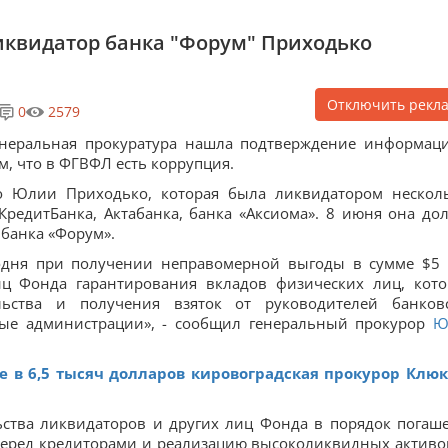
ликвидатор банка "Форум" Приходько
Отключить рекл
0
2579
неральная прокуратура нашла подтверждение информац
м, что в ФГВФЛ есть коррупция.
 Юлии Приходько, которая была ликвидатором нескол
КредитБанка, Актабанка, банка «Аксиома». 8 июня она до
 банка «Форум».
годня при получении неправомерной выгоды в сумме $5
ц Фонда гарантирования вкладов физических лиц, кот
льства и получения взяток от руководителей банков
ые администрации», - сообщил генеральный прокурор
Ю
е в 6,5 тысяч долларов кировоградская прокурор Клю
ьства ликвидаторов и других лиц Фонда в порядок погаш
перед кредиторами и реализацию высоколиквидных активо