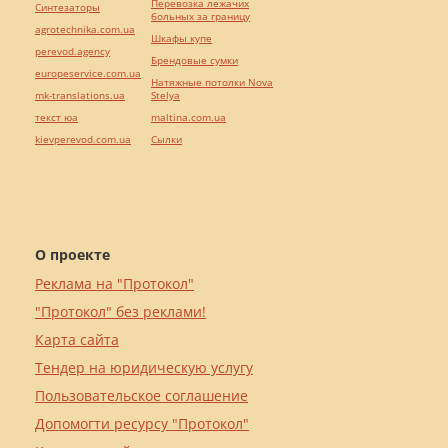
Перевозка лежачих
Синтезаторы
больных за границу
agrotechnika.com.ua
Шкафы купе
perevod.agency
Брендовые сумки
europeservice.com.ua
Натяжные потолки Nova
mk-translations.ua
Stelya
текст юа
maltina.com.ua
kievperevod.com.ua
Cылки
О проекте
Реклама на "Протокол"
"Протокол" без реклами!
Карта сайта
Тендер на юридическую услугу
Пользовательское соглашение
Допомогти ресурсу "Протокол"