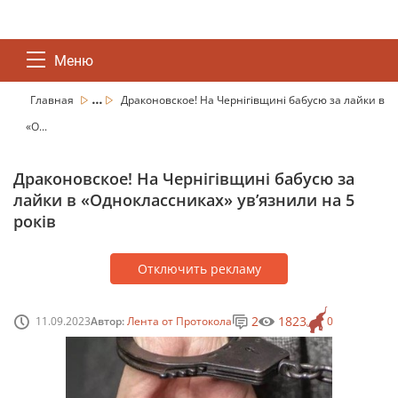
Меню
...
Главная
Драконовское! На Чернігівщині бабусю за лайки в
«О...
Драконовское! На Чернігівщині бабусю за
лайки в «Одноклассниках» увʼязнили на 5
років
Отключить рекламу
2
1823
11.09.2023
Автор:
Лента от Протокола
0