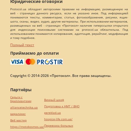
Юридические оговорки
Protocol.ua обладает авторскими правами на информацию, размещенную на
веб - страницах данного ресурса, если не указано иное. Под информацией
понимаются тексты, комментарии, статьи, фотоизображения, рисунки, ящик-
шота, сканы, видео, аудио, другие материалы. При использовании материалов,
размещенных на веб - страницах «Протокол» наличие гиперссылки открытого
для индексации поисковыми системами на protocol.ua обязательна. Под
использованием понимается копирования, адаптация, рерайтинг, модификация
и тому подобное.
Полный текст
Приймаємо до оплати
Copyright © 2014-2026 «Протокол». Все права защищены.
Партнёры
Серьги с
Винный шкаф
бриллиантами
Подготовка к НМТ / ВНО
alliancetechnika.ua
pereklad.ua
миралинкс
hospice-life.com.ua/
Веб мастер
Перевозка больных
https://motokosmos.ua/