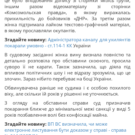
це було вподобання допису зі сторінки якоїсь групи,
іншим разом відеоматеріалу зі сторінки
«Комсомольская правда», в якому виражалась
прихильність до бойовиків «ДНР». За третім разом
жінка підтримала лайком текстово-графічний матеріал,
в якому прославляли окупантів.
Згадайте новину:
Адміністратора каналу для ухилянтів
покарали умовно - ст.
114-1
КК
України
В судовому засіданні жінка вину визнала повністю та
детально розповіла про обставини скоєного, просила
суворо її не карати. Також зазначила, що діяла під
впливом політичних шоу і не відразу зрозуміла, що це
злочин. Зараз нібито перебуває на боці України.
Обвинувачена раніше не судима і є особою похилого
віку, але скільки їй років у рішенні не уточнюється.
З огляду на обставини справи суд призначив
покарання ближче до мінімальної межі санкції у виді 5
років позбавлення волі без конфіскації майна.
Згадайте новину:
ВП ВС визначила, чи може
електронне листування бути доказом у справі - справа