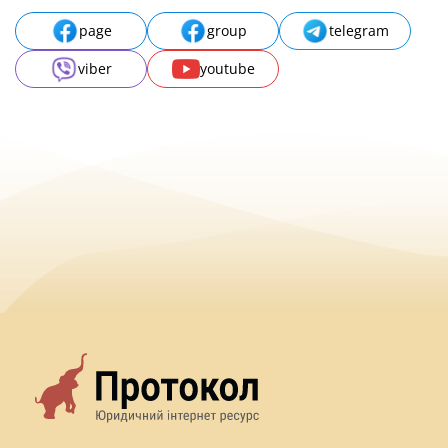
page
group
telegram
viber
youtube