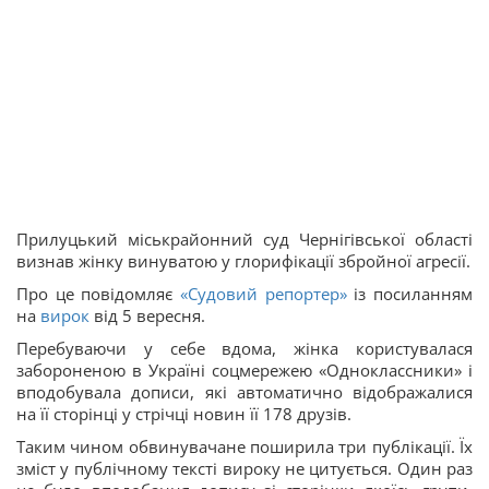
Прилуцький міськрайонний суд Чернігівської області
визнав жінку винуватою у глорифікації збройної агресії.
Про це повідомляє
«Судовий репортер»
із посиланням
на
вирок
від 5 вересня.
Перебуваючи у себе вдома, жінка користувалася
забороненою в Україні соцмережею «Одноклассники» і
вподобувала дописи, які автоматично відображалися
на її сторінці у стрічці новин її 178 друзів.
Таким чином обвинувачане поширила три публікації. Їх
зміст у публічному тексті вироку не цитується. Один раз