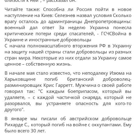
близости к ней", – рассказал он.
Читайте также: Способна ли Россия пойти в новое
наступление на Киев: Селезнев назвал условия Сколько
врагу осталось до админграницы Днепропетровщины:
военный дал ответ За неделю Украина понесла
критические потери среди спасателей, - ГСЧСВойна в
Украине и иностранные добровольцы
С начала полномасштабного вторжения РФ в Украину
на защиту нашей страны стали добровольцы из разных
стран мира. Некоторые из них отдали за Украину самое
ценное – собственную жизнь.
В начале мая стало известно, что неподалеку Изюма на
Харьковщине погиб британский доброволец-
разминировщик Крис Гарретт. Мужчина о своей работе
говорил так: "С каждым боеприпасом, который вы
удаляете, – с каждой частичкой снаряда, который не
разорвался, вы устраняете опасность для кого-то
другого".
В январе мы писали об австрийском добровольце
Рихарде С., который погиб на войне с оккупантами. Ему
было всего 30 лет.