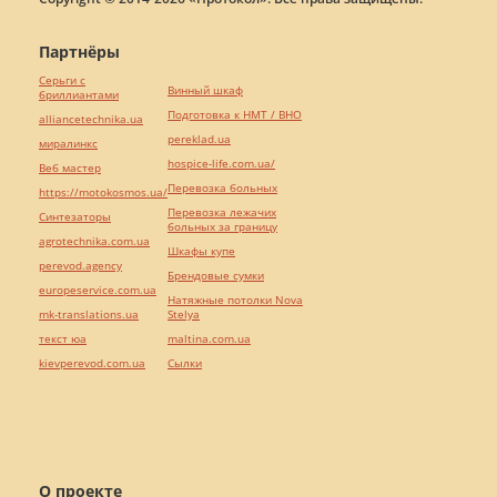
Партнёры
Серьги с
Винный шкаф
бриллиантами
Подготовка к НМТ / ВНО
alliancetechnika.ua
pereklad.ua
миралинкс
hospice-life.com.ua/
Веб мастер
Перевозка больных
https://motokosmos.ua/
Перевозка лежачих
Синтезаторы
больных за границу
agrotechnika.com.ua
Шкафы купе
perevod.agency
Брендовые сумки
europeservice.com.ua
Натяжные потолки Nova
mk-translations.ua
Stelya
текст юа
maltina.com.ua
kievperevod.com.ua
Cылки
О проекте