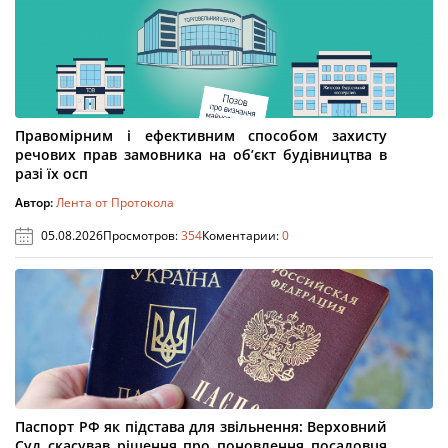
Правомірним і ефективним способом захисту
речових прав замовника на об’єкт будівництва в
разі їх осп
Автор:
Лента от Протокола
05.08.2026
Просмотров:
354
Коментарии:
0
Паспорт РФ як підстава для звільнення: Верховний
Суд скасував рішення про поновлення посадовця