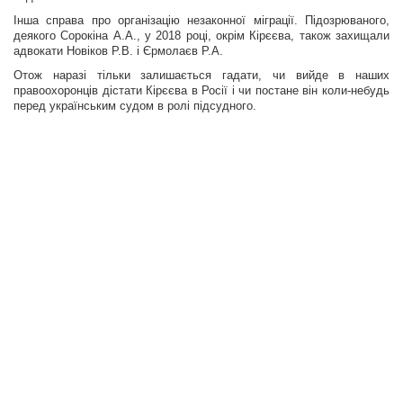
Інша справа про організацію незаконної міграції. Підозрюваного,
деякого Сорокіна А.А., у 2018 році, окрім Кірєєва, також захищали
адвокати Новіков Р.В. і Єрмолаєв Р.А.
Отож наразі тільки залишається гадати, чи вийде в наших
правоохоронців дістати Кірєєва в Росії і чи постане він коли-небудь
перед українським судом в ролі підсудного.