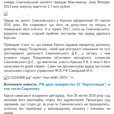
хабара Смичковський начебто передав Максименку Jeep Wrangler
2013 року випуску вартістю 2,7 млн рублів.
Ордер на захист Смичковського у Кірєєва оформлений 25 серпня
2016 року. Він скаржився, що його не допустили на обшуку в
помешканні його клієнта. А в червні 2017, коли на Смичковського,
відкрили справу, слідчий прийняв постанову про відвід адвоката
Кірєєва.
Приводом стало те, що раніше Кірєєв надавав юридичну допомогу
деякому свідку Позднякову, «який дав розгорнуті показання по суті
протиправної діяльності Смичковського Д.Е., у зв’язку з чим
інтереси свідка Позднякова об’єктивно протирічать інтересам
Смичковського Д.Е., що виключає участь Кірєєва Р.В. в якості його
захисника по даній справі». Саме так аргументував відвід заступник
начальника слідчого управління ФСБ РФ Савицький М.А.
2-1024x666.jpg" style="max-width:100%;" />
Вспомните новость:
РФ дала гражданство 12 "беркутовцам", в
том числе Садовнику
Кірєєв намагався оскаржити цей відвід. Але 26 квітня 2018 року суд
залишив його апеляційну скаргу без задоволення. Принагідно суд
зауважив, що слідчі дії за участю Смичковського не проводились,
оскільки він перебував у міжнародному розшуку і показань не
надав.