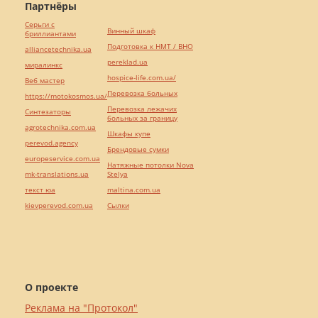
Партнёры
Серьги с
Винный шкаф
бриллиантами
Подготовка к НМТ / ВНО
alliancetechnika.ua
pereklad.ua
миралинкс
hospice-life.com.ua/
Веб мастер
Перевозка больных
https://motokosmos.ua/
Перевозка лежачих
Синтезаторы
больных за границу
agrotechnika.com.ua
Шкафы купе
perevod.agency
Брендовые сумки
europeservice.com.ua
Натяжные потолки Nova
mk-translations.ua
Stelya
текст юа
maltina.com.ua
kievperevod.com.ua
Cылки
О проекте
Реклама на "Протокол"