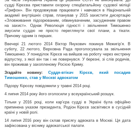
судді Кірєєва приставили охорону спецбатальйону судової міліції
«Грифон». Він продовжував працювати і навчався в Національній
академії внутрішніх справ, планував у 2015 захистити дисертацію
«Зловживання підозрюваним, обвинуваченим, засудженим правом
на захист». Однак Революція гідності і звільнення Тимошенко
змусили суддю не просто переглянути свої плани, а тікати.
Причому одним із перших.
Ввечері 21 лютого 2014 Віктор Янукович покинув Межигір’я. В
суботу, 22 лютого, Верховна Рада проголосувала за звільнення
Тимошенко. У понеділок Кірєєв на вийшов на роботу через екстрену
відпустку, з якої він так і не повернувся. У березні, зі слів родичів,
він проживав у захопленому Росією Криму.
Згадайте новину:
Суддя-втікач Кірєєв, який посадив
Тимошенко, став у Москві адвокатом
Підозру Кірєєву повідомили у травні 2014 році.
4 липня 2014 року його оголосили у всеукраїнський розшук.
Тільки у 2016 році, коли кар’єра судді в Україні була офіційно
припинена указом президента, Родіон Кірєєв засвітився в сусідній
країні у новій ролі.
14 липня 2016 року він склав присягу адвоката в Москві. Ця дата
зафіксована у віснику адвокатської палати.