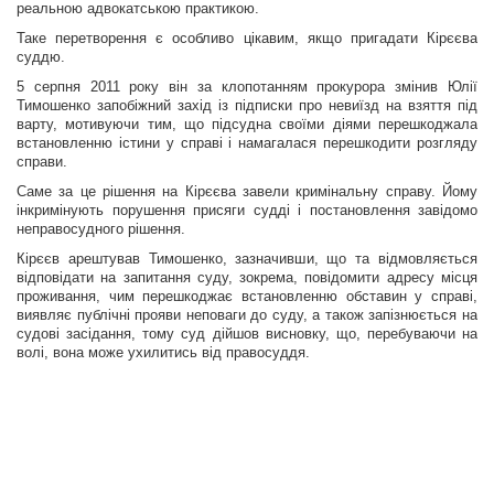
реальною адвокатською практикою.
Таке перетворення є особливо цікавим, якщо пригадати Кірєєва
суддю.
5 серпня 2011 року він за клопотанням прокурора змінив Юлії
Тимошенко запобіжний захід із підписки про невиїзд на взяття під
варту, мотивуючи тим, що підсудна своїми діями перешкоджала
встановленню істини у справі і намагалася перешкодити розгляду
справи.
Саме за це рішення на Кірєєва завели кримінальну справу. Йому
інкримінують порушення присяги судді і постановлення завідомо
неправосудного рішення.
Кірєєв арештував Тимошенко, зазначивши, що та відмовляється
відповідати на запитання суду, зокрема, повідомити адресу місця
проживання, чим перешкоджає встановленню обставин у справі,
виявляє публічні прояви неповаги до суду, а також запізнюється на
судові засідання, тому суд дійшов висновку, що, перебуваючи на
волі, вона може ухилитись від правосуддя.