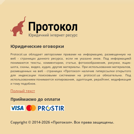
Юридические оговорки
Protocol.ua обладает авторскими правами на информацию, размещенную на
веб - страницах данного ресурса, если не указано иное. Под информацией
понимаются тексты, комментарии, статьи, фотоизображения, рисунки, ящик-
шота, сканы, видео, аудио, другие материалы. При использовании материалов,
размещенных на веб - страницах «Протокол» наличие гиперссылки открытого
для индексации поисковыми системами на protocol.ua обязательна. Под
использованием понимается копирования, адаптация, рерайтинг, модификация
и тому подобное.
Полный текст
Приймаємо до оплати
Copyright © 2014-2026 «Протокол». Все права защищены.