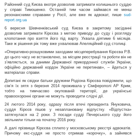
Районний суд Києва вкотре дозволив затримати колишнього суддю
у справі Тимошенко. Останній тим часом займався не менш
резонансними справами у Росії, але вже як адвокат, пише
sud-
report.org.ua
6 вересня Шевченківський суд Києва в закритому засіданні
дозволив затримати Кірєєва з метою приводу до суду і розгляду
клопотання про взяття його під варту. Ухвала діятиме 6 місяців.
Таке ж рішення рік тому вже ухвалював Апеляційний суд столиці.
«Оперативно-розшуковими заходами місцеперебування Кірєєва Р.В.
до цього часу не встановлено, за місцем реєстрації та роботи він не
з’являється, за даними Державної прикордонної служби України,
офіційно державний кордон України не перетинав», – йдеться у
матеріалах справи.
Допитані як свідки батьки дружини Родіона Кірєєва повідомили, що
сім’я їх зятя з березня 2014 проживала у Сімферополі АР Крим,
тобто на тимчасово окупованій території, де українські
правоохоронні органи не можуть проводити слідчі дії.
24 лютого 2014 року, одразу після втечі президента Януковича,
суддя Кірєєв пішов у незаплановану відпустку. «Відпустка»
затягнулася на 2 роки. З посади судді Печерського суду його
звільнили тільки на початку 2016 року.
А далі прізвище Кірєєва сплило у московському реєстрі адвокатів.
Причому екс-суддя не просто отримав «корочку», а зайнявся