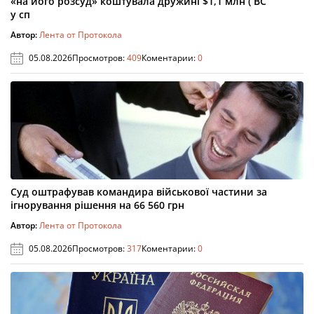
«на його розсуд» коштувала дружині $1,1 млн ( ВС
у сп
Автор:
Лента от Протокола
05.08.2026
Просмотров:
409
Коментарии:
0
Суд оштрафував командира військової частини за
ігнорування рішення на 66 560 грн
Автор:
Лента от Протокола
05.08.2026
Просмотров:
317
Коментарии:
0