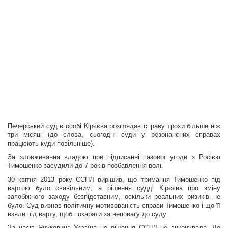
Печерський суд в особі Кірєєва розглядав справу трохи більше ніж
три місяці (до слова, сьогодні суди у резонансних справах
працюють куди повільніше).
За зловживання владою при підписанні газової угоди з Росією
Тимошенко засудили до 7 років позбавлення волі.
30 квітня 2013 року ЄСПЛ вирішив, що тримання Тимошенко під
вартою було свавільним, а рішення судді Кірєєва про зміну
запобіжного заходу безпідставним, оскільки реальних ризиків не
було. Суд визнав політичну мотивованість справи Тимошенко і що її
взяли під варту, щоб покарати за неповагу до суду.
За часів Януковича Україна це рішення ЄСПЛ не виконувала. До