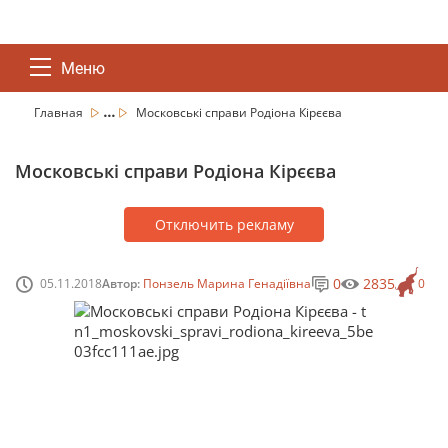
Меню
...
Главная
Московські справи Родіона Кірєєва
Московські справи Родіона Кірєєва
Отключить рекламу
0
2835
05.11.2018
Автор:
Понзель Марина Генадіївна
0