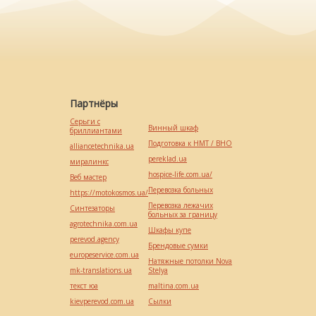
Партнёры
Серьги с
Винный шкаф
бриллиантами
Подготовка к НМТ / ВНО
alliancetechnika.ua
pereklad.ua
миралинкс
hospice-life.com.ua/
Веб мастер
Перевозка больных
https://motokosmos.ua/
Перевозка лежачих
Синтезаторы
больных за границу
agrotechnika.com.ua
Шкафы купе
perevod.agency
Брендовые сумки
europeservice.com.ua
Натяжные потолки Nova
mk-translations.ua
Stelya
текст юа
maltina.com.ua
kievperevod.com.ua
Cылки