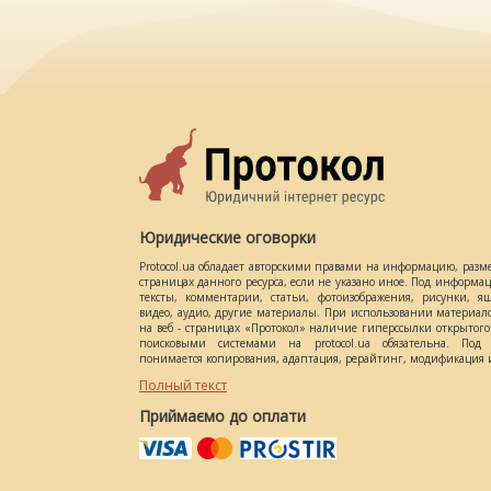
Юридические оговорки
Protocol.ua обладает авторскими правами на информацию, разм
страницах данного ресурса, если не указано иное. Под информ
тексты, комментарии, статьи, фотоизображения, рисунки, ящ
видео, аудио, другие материалы. При использовании материал
на веб - страницах «Протокол» наличие гиперссылки открытог
поисковыми системами на protocol.ua обязательна. Под 
понимается копирования, адаптация, рерайтинг, модификация и
Полный текст
Приймаємо до оплати