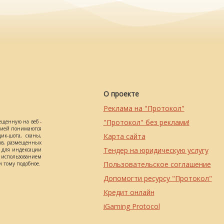
О проекте
Реклама на "Протокол"
"Протокол" без реклами!
ещенную на веб -
ацией понимаются
Карта сайта
ик-шота, сканы,
ов, размещенных
Тендер на юридическую услугу
о для индексации
использованием
Пользовательское соглашение
 тому подобное.
Допомогти ресурсу "Протокол"
Кредит онлайн
iGaming Protocol