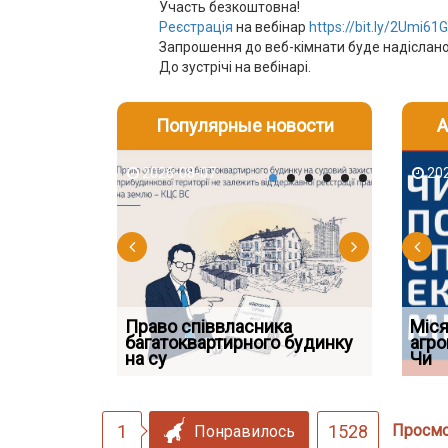
Участь безкоштовна!
Реєстрація
на вебінар
https://bit.ly/2Umi61G
Запрошення до веб-кімнати буде надіслан
До зустрічі на вебінарі.
Популярные новости
А
2026-08-07
2026-08-03
2026-08
202
Право співвласника
ФУНДАМЕНТАЛЬНА
Якщо су
Міся
 але позика
багатоквартирного будинку
ПРОБЛЕМА «СУДОВОЇ
відшко
агро
 фраза «на
на су
ПРАКТИКИ», АБО ПР
наявніс
Чи
1
1528
Просм
Понравилось