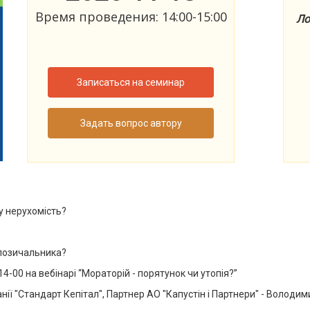
Время проведения: 14:00-15:00
Ло
Записаться на семинар
Задать вопрос автору
у нерухомість?
 позичальника?
4-00 на вебінарі “Мораторій - порятунок чи утопія?”
ії "Стандарт Кепітал", Партнер АО "Капустін і Партнери" - Володим