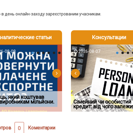
о в день онлайн-заходу зареєстрованим учасникам.
налитические статьи
Консультации
-06
6-08-08
2026-08-05
2026-08-06
2026-08-07
2026-08-07
2026-07-30
д встановив для
ць, який коштував
Документи, на яких не
Огляд практики ВС від
Восьмий ААС факти
дування шкоди
виробникам мільйони.
Чи потрібна ФОП печатка у
проставляється апостиль:
Ростислава Кравця, що
Сімейний чи особистий
підтвердив, що ЦВ
2026 році: правила засто
пер
опублі
кредит: від чого залежи
скас
отров
0
Коментарии