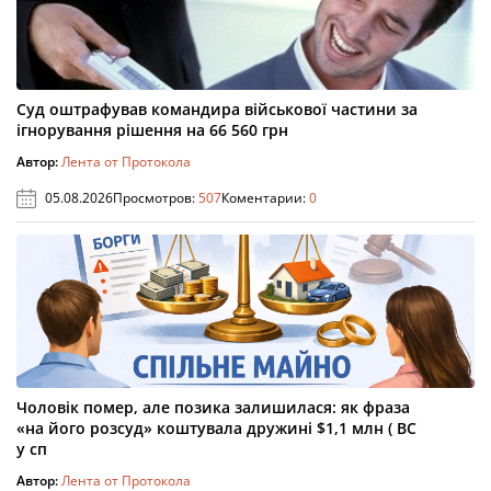
Суд оштрафував командира військової частини за
ігнорування рішення на 66 560 грн
Автор:
Лента от Протокола
05.08.2026
Просмотров:
507
Коментарии:
0
Чоловік помер, але позика залишилася: як фраза
«на його розсуд» коштувала дружині $1,1 млн ( ВС
у сп
Автор:
Лента от Протокола