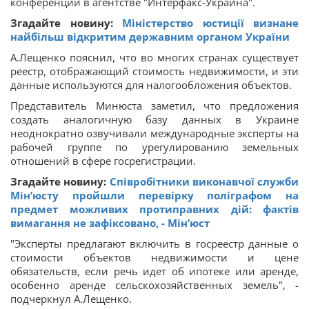
конференции в агентстве "Интерфакс-Украина".
Згадайте новину:
Міністерство юстиції визнане
найбільш відкритим державним органом України
А.Лещенко пояснил, что во многих странах существует
реестр, отображающий стоимость недвижимости, и эти
данные используются для налогообложения объектов.
Представитель Минюста заметил, что предложения
создать аналогичную базу данных в Украине
неоднократно озвучивали международные эксперты на
рабочей группе по урегулированию земельных
отношений в сфере госрегистрации.
Згадайте новину:
Співробітники виконавчої служби
Мін’юсту пройшли перевірку поліграфом на
предмет можливих протиправних дій: фактів
вимагання не зафіксовано, - Мін’юст
"Эксперты предлагают включить в госреестр данные о
стоимости объектов недвижимости и цене
обязательств, если речь идет об ипотеке или аренде,
особенно аренде сельскохозяйственных земель", -
подчеркнул А.Лещенко.