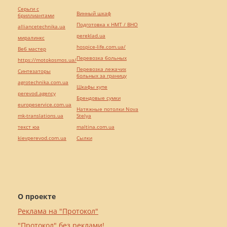
Серьги с
Винный шкаф
бриллиантами
Подготовка к НМТ / ВНО
alliancetechnika.ua
pereklad.ua
миралинкс
hospice-life.com.ua/
Веб мастер
Перевозка больных
https://motokosmos.ua/
Перевозка лежачих
Синтезаторы
больных за границу
agrotechnika.com.ua
Шкафы купе
perevod.agency
Брендовые сумки
europeservice.com.ua
Натяжные потолки Nova
mk-translations.ua
Stelya
текст юа
maltina.com.ua
kievperevod.com.ua
Cылки
О проекте
Реклама на "Протокол"
"Протокол" без реклами!