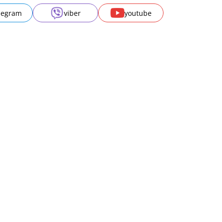
legram
viber
youtube