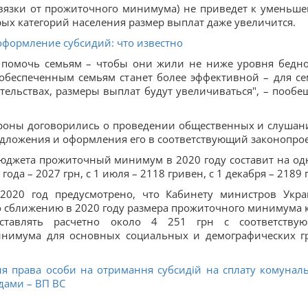
твязки от прожиточного минимума) не приведет к уменьш
рых категорий населения размер выплат даже увеличится.
оформление субсидий: что известно
о помочь семьям – чтобы они жили не ниже уровня бедно
обеспеченным семьям станет более эффективной – для се
ельствах, размеры выплат будут увеличиваться", – пообе
ороны договорились о проведении общественных и слушан
едложения и оформления его в соответствующий законопрое
бюджета прожиточный минимум в 2020 году составит на од
года – 2027 грн, с 1 июля – 2118 гривен, с 1 декабря – 2189 
 2020 год предусмотрено, что Кабинету министров Укр
 сближению в 2020 году размера прожиточного минимума к
ставлять расчетно около 4 251 грн с соответству
инимума для основных социальных и демографических г
я права особи на отримання субсидій на сплату комунал
дами – ВП ВС