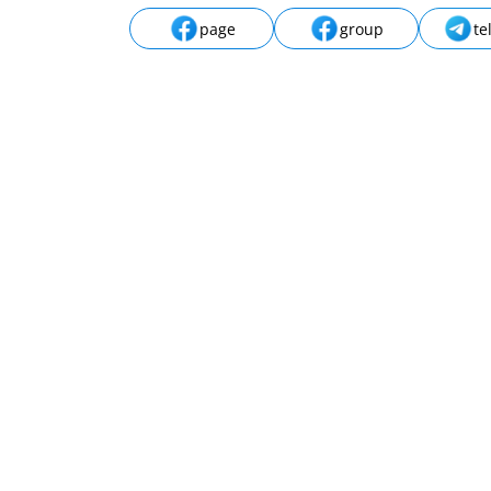
page
group
te