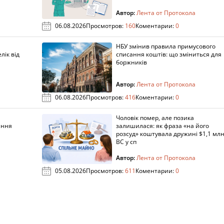
Автор:
Лента от Протокола
06.08.2026
Просмотров:
160
Коментарии:
0
НБУ змінив правила примусового
лік від
списання коштів: що зміниться для
боржників
Автор:
Лента от Протокола
06.08.2026
Просмотров:
416
Коментарии:
0
Чоловік помер, але позика
ання
залишилася: як фраза «на його
розсуд» коштувала дружині $1,1 млн
ВС у сп
Автор:
Лента от Протокола
05.08.2026
Просмотров:
611
Коментарии:
0