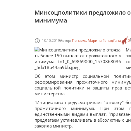
Минсоцполитики предложило от
минимума
13.10.2019
Автор:
Понзель Марина Генадіївна
0
М
з
со
м
Об этом министр социальной политик
реформирования прожиточного миниму
социальной политики и защиты прав ве
министерства.
"Инициатива предусматривает "отвязку" б
прожиточного минимума. При этом п
единственными видами выплат, "привязан
предлагаем устанавливать в абсолютных ци
заявила министр.