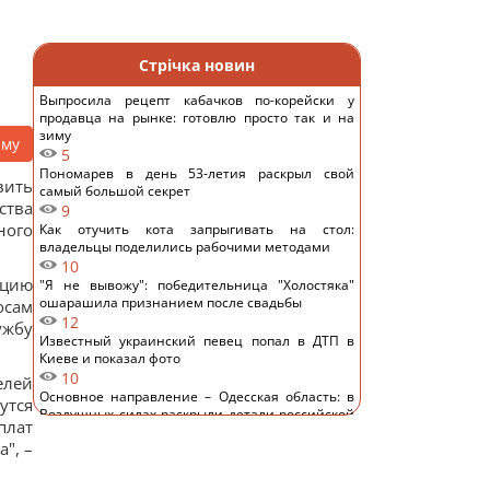
Стрічка новин
Выпросила рецепт кабачков по-корейски у
продавца на рынке: готовлю просто так и на
зиму
аму
5
Пономарев в день 53-летия раскрыл свой
вить
самый большой секрет
ства
9
ного
Как отучить кота запрыгивать на стол:
владельцы поделились рабочими методами
10
пцию
"Я не вывожу": победительница "Холостяка"
ошарашила признанием после свадьбы
осам
12
ужбу
Известный украинский певец попал в ДТП в
Киеве и показал фото
10
елей
Основное направление – Одесская область: в
утся
Воздушных силах раскрыли детали российской
плат
атаки
", –
11
Замораживаю ягоды так - зимой пахнут, как с
грядки, не превращаются в кашу: простой трюк