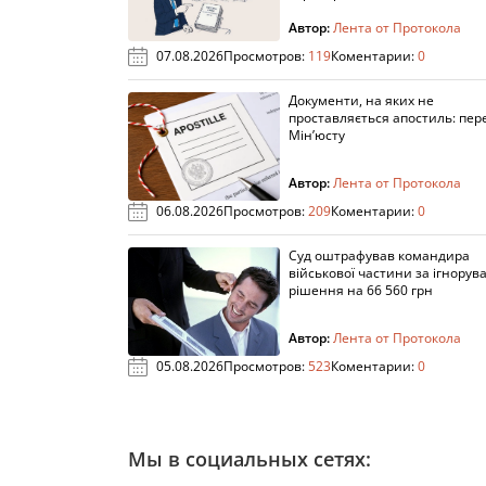
Автор:
Лента от Протокола
07.08.2026
Просмотров:
119
Коментарии:
0
Документи, на яких не
проставляється апостиль: пере
Мін’юсту
Автор:
Лента от Протокола
06.08.2026
Просмотров:
209
Коментарии:
0
Суд оштрафував командира
військової частини за ігнорув
рішення на 66 560 грн
Автор:
Лента от Протокола
05.08.2026
Просмотров:
523
Коментарии:
0
Мы в социальных сетях: