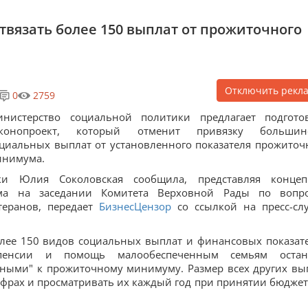
вязать более 150 выплат от прожиточного
Отключить рекл
0
2759
инистерство социальной политики предлагает подгото
аконопроект, который отменит привязку большин
циальных выплат от установленного показателя прожиточ
инимума.
и Юлия Соколовская сообщила, представляя конце
ма на заседании Комитета Верховной Рады по вопр
теранов, передает
БизнесЦензор
со ссылкой на пресс-сл
олее 150 видов социальных выплат и финансовых показат
енсии и помощь малообеспеченным семьям остан
ными" к прожиточному минимуму. Размер всех других вы
фрах и просматривать их каждый год при принятии бюджета