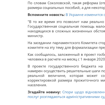
По словам Соколовской, такая реформа (о
размера социальных пособий, а для некото
Вспомните новость:
В Украине изменится 
"В то же время это позволит нам реальн
Государственная социальная помощь мало
находящихся в сложных жизненных обстоят
министр.
На заседании парламентского Комитета ст
комитете на эту тему для формализации пр
Как сообщалось, заложенный в проект гос
человека в расчете на месяц с 1 января 2020 
В проекте государственного бюджета на
намерен осуществить решительные шаги по
реальной величине, которая может со
корректировкой размера прожиточного м
населения.
Згадайте новину:
Спори щодо відновленн
послуг розглядаються адміністративними су