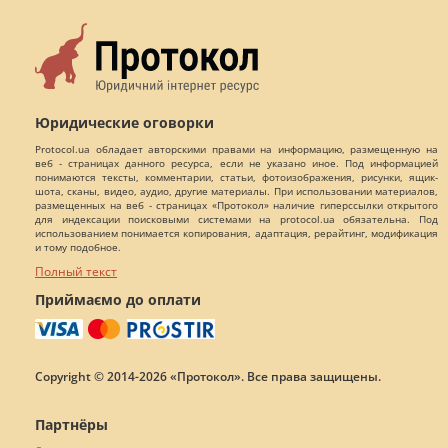
Юридические оговорки
Protocol.ua обладает авторскими правами на информацию, размещенную на
веб - страницах данного ресурса, если не указано иное. Под информацией
понимаются тексты, комментарии, статьи, фотоизображения, рисунки, ящик-
шота, сканы, видео, аудио, другие материалы. При использовании материалов,
размещенных на веб - страницах «Протокол» наличие гиперссылки открытого
для индексации поисковыми системами на protocol.ua обязательна. Под
использованием понимается копирования, адаптация, рерайтинг, модификация
и тому подобное.
Полный текст
Приймаємо до оплати
Copyright © 2014-2026 «Протокол». Все права защищены.
Партнёры