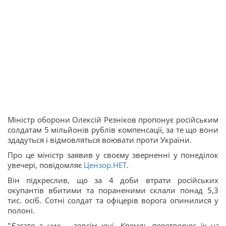
Міністр оборони Олексій Резніков пропонує російським
солдатам 5 мільйонів рублів компенсації, за те що вони
здадуться і відмовляться воювати проти України.
Про це міністр заявив у своєму зверненні у понеділок
увечері, повідомляє
Цензор.НЕТ
.
Він підкреслив, що за 4 доби втрати російських
окупантів вбитими та пораненими склали понад 5,3
тис. осіб. Сотні солдат та офіцерів ворога опинилися у
полоні.
"
Багато з них – зовсім юні. Кремль перетворює їх на