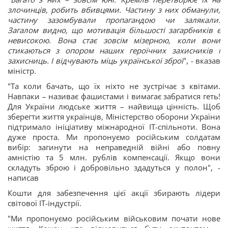
злочинців, робить вбивцями. Частину з них обманули,
частину зазомбували пропагандою чи залякали.
Загалом видно, що мотивація більшості загарбників є
невисокою. Вона стає зовсім мізерною, коли вони
стикаються з опором наших героїчних захисників і
захисниць. І відчувають міць української зброї
", - вказав
міністр.
"Та коли бачать, що їх ніхто не зустрічає з квітами.
Навпаки – називає фашистами і вимагає забратися геть!
Для України людське життя – найвища цінність. Щоб
зберегти життя українців, Міністерство оборони України
підтримало ініціативу міжнародної ІТ-спільноти. Вона
дуже проста. Ми пропонуємо російським солдатам
вибір: загинути на неправедній війні або повну
амністію та 5 млн. рублів компенсації. Якщо вони
складуть зброю і добровільно здадуться у полон", -
написав
Кошти для забезпечення цієї акції збирають лідери
світової ІТ-індустрії.
"Ми пропонуємо російським військовим почати нове