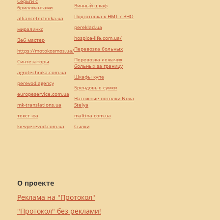
Серьги с
Винный шкаф
бриллиантами
Подготовка к НМТ / ВНО
alliancetechnika.ua
pereklad.ua
миралинкс
hospice-life.com.ua/
Веб мастер
Перевозка больных
https://motokosmos.ua/
Перевозка лежачих
Синтезаторы
больных за границу
agrotechnika.com.ua
Шкафы купе
perevod.agency
Брендовые сумки
europeservice.com.ua
Натяжные потолки Nova
mk-translations.ua
Stelya
текст юа
maltina.com.ua
kievperevod.com.ua
Cылки
О проекте
Реклама на "Протокол"
"Протокол" без реклами!