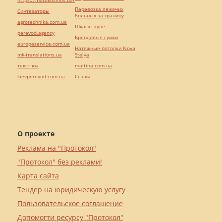
https://motokosmos.ua/
Перевозка лежачих
Синтезаторы
больных за границу
agrotechnika.com.ua
Шкафы купе
perevod.agency
Брендовые сумки
europeservice.com.ua
Натяжные потолки Nova
mk-translations.ua
Stelya
текст юа
maltina.com.ua
kievperevod.com.ua
Cылки
О проекте
Реклама на "Протокол"
"Протокол" без реклами!
Карта сайта
Тендер на юридическую услугу
Пользовательское соглашение
Допомогти ресурсу "Протокол"