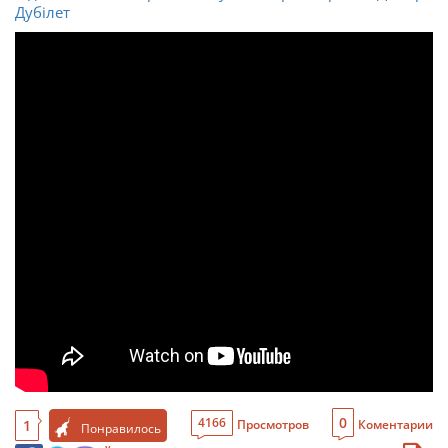
Дубілет
0
4166
1
Просмотров
Коментарии
Понравилось