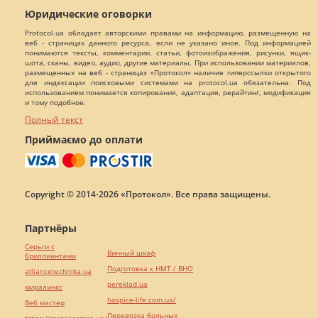
Юридические оговорки
Protocol.ua обладает авторскими правами на информацию, размещенную на
веб - страницах данного ресурса, если не указано иное. Под информацией
понимаются тексты, комментарии, статьи, фотоизображения, рисунки, ящик-
шота, сканы, видео, аудио, другие материалы. При использовании материалов,
размещенных на веб - страницах «Протокол» наличие гиперссылки открытого
для индексации поисковыми системами на protocol.ua обязательна. Под
использованием понимается копирования, адаптация, рерайтинг, модификация
и тому подобное.
Полный текст
Приймаємо до оплати
Copyright © 2014-2026 «Протокол». Все права защищены.
Партнёры
Серьги с
Винный шкаф
бриллиантами
Подготовка к НМТ / ВНО
alliancetechnika.ua
pereklad.ua
миралинкс
hospice-life.com.ua/
Веб мастер
Перевозка больных