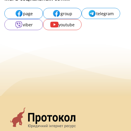
page
group
telegram
viber
youtube