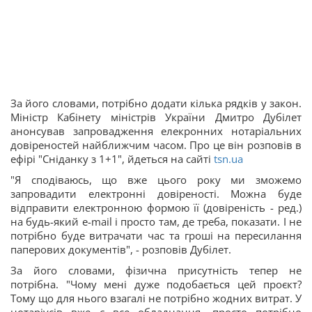
За його словами, потрібно додати кілька рядків у закон.
Міністр Кабінету міністрів України Дмитро Дубілет
анонсував запровадження елекронних нотаріальних
довіреностей найближчим часом. Про це він розповів в
ефірі "Сніданку з 1+1", йдеться на сайті
tsn.ua
"Я сподіваюсь, що вже цього року ми зможемо
запровадити електронні довіреності. Можна буде
відправити електронною формою її (довіреність - ред.)
на будь-який e-mail і просто там, де треба, показати. І не
потрібно буде витрачати час та гроші на пересилання
паперових документів", - розповів Дубілет.
За його словами, фізична присутність тепер не
потрібна. "Чому мені дуже подобається цей проєкт?
Тому що для нього взагалі не потрібно жодних витрат. У