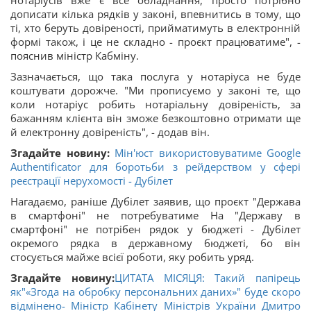
нотаріусів вже є все обладнання, просто потрібно
дописати кілька рядків у законі, впевнитись в тому, що
ті, хто беруть довіреності, прийматимуть в електронній
формі також, і це не складно - проєкт працюватиме", -
пояснив міністр Кабміну.
Зазначається, що така послуга у нотаріуса не буде
коштувати дорожче. "Ми прописуємо у законі те, що
коли нотаріус робить нотаріальну довіреність, за
бажанням клієнта він зможе безкоштовно отримати ще
й електронну довіреність", - додав він.
Згадайте новину:
Мін'юст використовуватиме Google
Authentificator для боротьби з рейдерством у сфері
реєстрації нерухомості - Дубілет
Нагадаємо, раніше Дубілет заявив, що проєкт "Держава
в смартфоні" не потребуватиме На "Державу в
смартфоні" не потрібен рядок у бюджеті - Дубілет
окремого рядка в державному бюджеті, бо він
стосується майже всієї роботи, яку робить уряд.
Згадайте новину:
ЦИТАТА МІСЯЦЯ: Такий папірець
як"«Згода на обробку персональних даних»" буде скоро
відмінено- Міністр Кабінету Міністрів України Дмитро