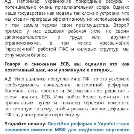
А.Д. Например, украинские природные ресурсы -
потенциально очень привлекательная сфера. Однако
наша государственная модель так сложно устроена, что
мы ставим преграды эффективному их использованию
и тем самым теряем свои преимущества. Второй
пример: у нас дешевая рабочая сила, но своим
законодательством о труде или другими
ограничениями, в том числе чрезвычайно
"прозрачной" работой ГФС и силовых структур, мы
отпугиваем бизнес.
Говоря о снижении ЕСВ, вы оценили это как
позитивный шаг, но и упомянули о потерях...
А.Д. Уменьшились поступления в ПФ, но это ускорило
необходимость проведения пенсионной реформы.
Конечно, есть простое и бессмысленное решение -
снова поднять ЕСВ. Или пойти более сложным, но
правильным путем и наконец серьезно изменить
пенсионную систему, чтобы решить вопрос дефицита
ПФ на долгосрочную перспективу.
Згадайте новину:
Пенсійна реформа в Україні стала
ключовою вимогою МВФ для виділення чергового