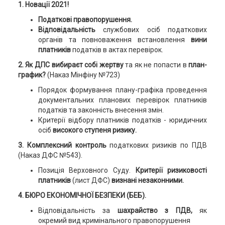
1. Новації 2021!
Податкові правопорушення.
Відповідальність
службових осіб податкових
органів та повноваження встановлення
вини
платників
податків в актах перевірок.
2. Як ДПС вибираєт собі жертву
та як не попасти в
план-
график?
(Наказ Мінфіну №723)
Порядок формування плану-графіка проведення
документальних планових перевірок платників
податків та законність внесення змін.
Критерії відбору платників податків - юридичних
осіб
високого ступеня ризику.
3. Комплексний контроль
податкових ризиків по ПДВ
(Наказ ДФС №543).
Позиція Верховного Суду.
Критерії ризиковості
платників
(лист ДФС)
визнані незаконними.
4. БЮРО ЕКОНОМІЧНОЇ БЕЗПЕКИ (БЕБ).
Відповідальність за
шахрайство з ПДВ
,
як
окремий вид кримінального правопорушення