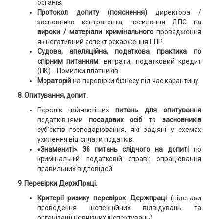
органів.
Протокол допиту (пояснення)
директора /
засновника контрагента, посилання ДПС на
вироки / матеріали кримінального
провадження
як негативний аспект оскарження ППР.
Судова, апеляційна, податкова практика по
спірним питанням:
витрати, податковий кредит
(ПК)... Помилки платників.
Мораторій
на перевірки бізнесу під час карантину.
8. Опитування, допит.
Перелік найчастіших
питань для опитування
податківцями
посадових осіб
та
засновників
суб'єктів господарювання, які задіяні у схемах
ухилення від сплати податків.
«Знамениті» 36 питань слідчого на допиті
по
кримінальній податковій справі: опрацювання
правильних відповідей.
9. Перевірки ДержПраці.
Критерії ризику перевірок Держпраці
(підстави
проведення інспекційних відвідувань та
організації невиїзних інспектувань).