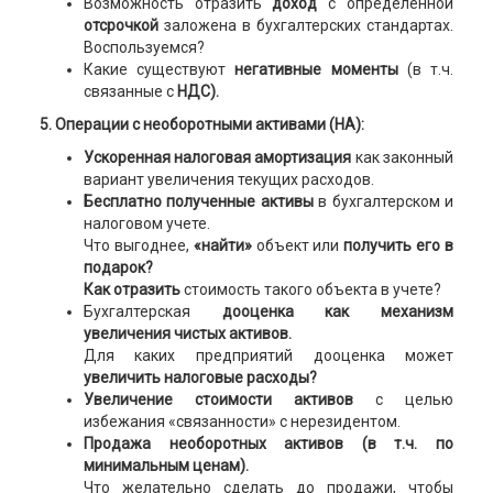
Возможность отразить
доход
с определенной
отсрочкой
заложена в бухгалтерских стандартах.
Воспользуемся?
Какие существуют
негативные моменты
(в т.ч.
связанные с
НДС).
5. Операции с необоротными активами (НА):
Ускоренная налоговая амортизация
как законный
вариант увеличения текущих расходов.
Бесплатно полученные активы
в бухгалтерском и
налоговом учете.
Что выгоднее,
«найти»
объект или
получить его в
подарок?
Как отразить
стоимость такого объекта в учете?
Бухгалтерская
дооценка как механизм
увеличения чистых активов.
Для каких предприятий дооценка может
увеличить налоговые расходы?
Увеличение стоимости активов
с целью
избежания «связанности» с нерезидентом.
Продажа необоротных активов (в т.ч. по
минимальным ценам).
Что желательно сделать до продажи, чтобы