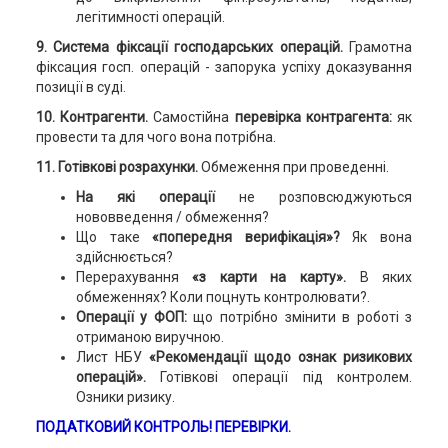
легітимності операцій.
9. Система фіксації господарських операцій.
Грамотна
фіксация госп. операцій - запорука успіху доказування
позиції в суді.
10. Контрагенти.
Самостійна
перевірка контрагента:
як
провести та для чого вона потрібна.
11. Готівкові розрахунки.
Обмеження при проведенні.
На які операції
не розповсюджуються
нововведення / обмеження?
Що таке
«попередня верифікація»?
Як вона
здійснюється?
Перерахування
«з карти на карту».
В яких
обмеженнях? Коли поцнуть контролювати?.
Операції у ФОП:
що потрібно змінити в роботі з
отриманою виручною.
Лист НБУ
«Рекомендації щодо ознак ризикових
операцій».
Готівкові операції під контролем.
Озники ризику.
ПОДАТКОВИЙ КОНТРОЛЬ! ПЕРЕВІРКИ.