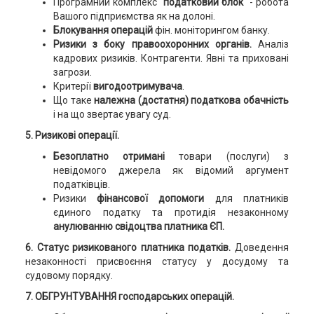
Програмний комплекс
"податковий блок"
- робота
Вашого підприємства як на долоні.
Блокування операцій
фін. моніторингом банку.
Ризики з боку правоохоронних органів.
Аналіз
кадрових ризиків. Контрагенти. Явні та приховані
загрози.
Критерії
вигодоотримувача
.
Що таке
належна (достатня) податкова обачність
і на що звертає увагу суд.
5. Ризикові операції.
Безоплатно отримані
товари (послуги) з
невідомого джерела як відомий аргумент
податківців.
Ризики
фінансової допомоги
для платників
єдиного податку та протидія незаконному
анулюванню свідоцтва платника ЄП.
6. Статус ризикованого платника податків.
Доведення
незаконності присвоєння статусу у досудому та
судовому порядку.
7. ОБГРУНТУВАННЯ господарських операцій.