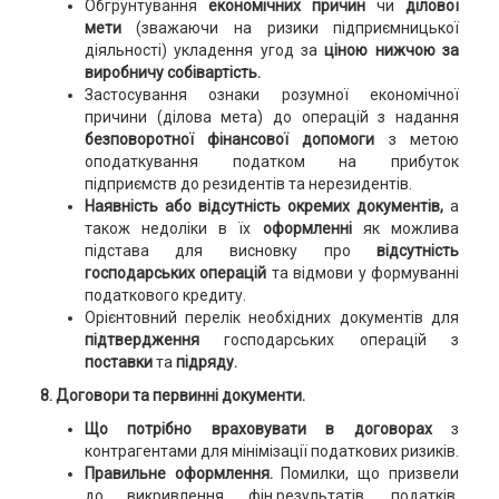
Обгрунтування
економічних причин
чи
ділової
мети
(зважаючи на ризики підприємницької
діяльності) укладення угод за
ціною нижчою за
виробничу собівартість.
Застосування ознаки розумної економічної
причини (ділова мета) до операцій з надання
безповоротної фінансової допомоги
з метою
оподаткування податком на прибуток
підприємств до резидентів та нерезидентів.
Наявність або відсутність окремих документів,
а
також недоліки в їх
оформленні
як можлива
підстава для висновку про
відсутність
господарських операцій
та відмови у формуванні
податкового кредиту.
Орієнтовний перелік необхідних документів для
підтвердження
господарських операцій з
поставки
та
підряду.
8. Договори та первинні документи.
Що потрібно враховувати в договорах
з
контрагентами для мінімізації податкових ризиків.
Правильне оформлення.
Помилки, що призвели
до викривлення фін.результатів, податків,