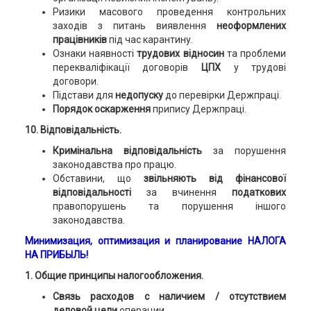
Ризики масового проведення контрольних
заходів з питань виявлення
неоформлених
працівників
під час карантину.
Ознаки наявності
трудових відносин
та проблеми
перекваліфікації договорів
ЦПХ
у трудові
договори.
Підстави для
недопуску
до перевірки Держпраці.
Порядок оскарження
припису Держпраці.
10. Відповідальність.
Кримінальна відповідальність
за порушення
законодавства про працю.
Обставини, що
звільняють від фінансової
відповідальності
за вчинення
податкових
правопорушень та порушення іншого
законодавства.
Минимизация, оптимизация и планирование НАЛОГА
НА ПРИБЫЛЬ!
1. Общие принципы налогообложения.
Связь расходов с наличием / отсутствием
деловой цели
операции.