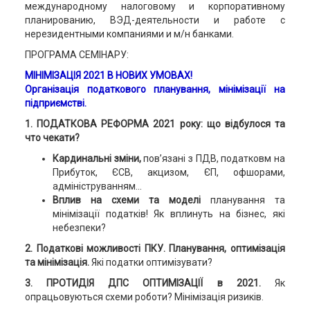
международному налоговому и корпоративному
планированию, ВЭД-деятельности и работе с
нерезидентными компаниями и м/н банками.
ПРОГРАМА СЕМІНАРУ:
МІНІМІЗАЦІЯ 2021 В НОВИХ УМОВАХ!
Організація податкового планування, мінімізації на
підприємстві.
1. ПОДАТКОВА РЕФОРМА 2021 року: що відбулося та
что чекати?
Кардинальні зміни,
пов’язані з ПДВ, податковм на
Прибуток, ЄСВ, акцизом, ЄП, офшорами,
адмініструванням...
Вплив на схеми та моделі
планування та
мінімізації податків! Як вплинуть на бізнес, які
небезпеки?
2. Податкові можливості ПКУ. Планування, оптимізація
та мінімізація.
Які податки оптимізувати?
3. ПРОТИДІЯ ДПС ОПТИМІЗАЦІЇ в 2021.
Як
опрацьовуються схеми роботи? Мінімізація ризиків.