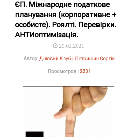
ЄП. Міжнародне податкове
планування (корпоративне +
особисте). Роялті. Перевірки.
АНТИоптимізація.
25.02.2021
Автор:
Діловий Клуб | Петришин Сергій
Просмотров :
2231