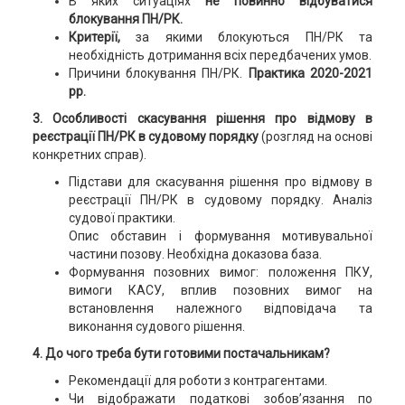
В яких ситуаціях
не повинно відбуватися
блокування ПН/РК.
Критерії,
за якими блокуються ПН/РК та
необхідність дотримання всіх передбачених умов.
Причини блокування ПН/РК.
Практика 2020-2021
рр.
3. Особливості скасування рішення про відмову в
реєстрації ПН/РК в судовому порядку
(розгляд на основі
конкретних справ).
Підстави для скасування рішення про відмову в
реєстрації ПН/РК в судовому порядку. Аналіз
судової практики.
Опис обставин і формування мотивувальної
частини позову. Необхідна доказова база.
Формування позовних вимог: положення ПКУ,
вимоги КАСУ, вплив позовних вимог на
встановлення належного відповідача та
виконання судового рішення.
4. До чого треба бути готовими постачальникам?
Рекомендації для роботи з контрагентами.
Чи відображати податкові зобов’язання по