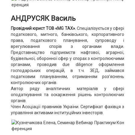
АНДРУСЯК Василь
Провідний юрист ТОВ «MG TAX».
Спеціалізується у сфері
податкового, митного, банківського, корпоративного
права, податкового планування, супроводу і
врегулювання спорів з органами влади.
Представництво підприємств нафтової, аграрної,
будівельної, оборонної сфер у спорах з контролюючими
органами, проводив due diligence оформлення
господарських операцій, в т.ч. ЗЕД, займався
податковим плануванням, отриманням роз’яснень
контролюючих органів.
Автор ряду аналітичних матеріалів у сфері
оподаткування та оскарження рішень контролюючих
органів.
Член Асоціації правників України. Сертифікат фахівця з
управління активами інституційних інвесторів.