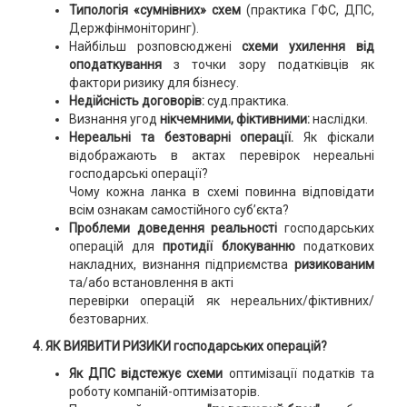
Типологія «сумнівних» схем
(практика ГФС, ДПС,
Держфінмоніторинг).
Найбільш розповсюджені
схеми ухилення від
оподаткування
з точки зору податківців як
фактори ризику для бізнесу.
Недійсність договорів:
суд.практика.
Визнання угод
нікчемними, фіктивними:
наслідки.
Нереальні та безтоварні операції.
Як фіскали
відображають в актах перевірок нереальні
господарські операції?
Чому кожна ланка в схемі повинна відповідати
всім ознакам самостійного суб’єкта?
Проблеми доведення реальності
господарських
операцій для
протидії блокуванню
податкових
накладних, визнання підприємства
ризикованим
та/або встановлення в акті
перевірки операцій як нереальних/фіктивних/
безтоварних.
4. ЯК ВИЯВИТИ РИЗИКИ господарських операцій?
Як ДПС відстежує схеми
оптимізації податків та
роботу компаній-оптимізаторів.