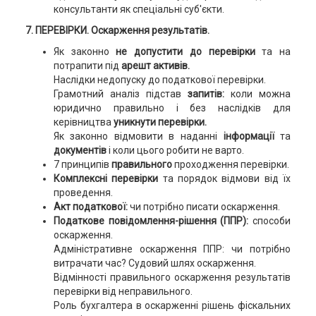
консультанти як спеціальні суб'єкти.
7. ПЕРЕВІРКИ. Оскарження результатів.
Як законно
не допустити до перевірки
та на
потрапити під
арешт активів.
Наслідки недопуску до податкової перевірки.
Грамотний аналіз підстав
запитів:
коли можна
юридично правильно і без наслідків для
керівництва
уникнути перевірки.
Як законно відмовити в наданні
інформації
та
документів
і коли цього робити не варто.
7 принципів
правильного
проходження перевірки.
Комплексні перевірки
та порядок відмови від їх
проведення.
Акт податкової:
чи потрібно писати оскарження.
Податкове повідомлення-рішення (ППР):
способи
оскарження.
Адміністративне оскарження ППР: чи потрібно
витрачати час? Судовий шлях оскарження.
Відмінності правильного оскарження результатів
перевірки від неправильного.
Роль бухгалтера в оскарженні рішень фіскальних