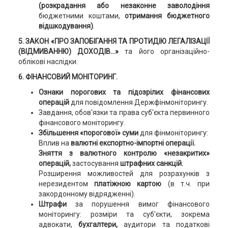
(розкрадання або незаконне заволодіння
бюджетними коштами,
отримання бюджетного
відшкодування)
.
5. ЗАКОН «ПРО ЗАПОБІГАННЯ ТА ПРОТИДІЮ ЛЕГАЛІЗАЦІЇ
(ВІДМИВАННЮ) ДОХОДІВ…»
та його організаційно-
облікові наслідки.
6. ФІНАНСОВИЙ МОНІТОРИНГ.
Ознаки порогових та підозрілих фінансових
операцій
для повідомлення Держфінмоніторингу.
Завдання, обов'язки та права суб'єкта первинного
фінансового моніторингу.
Збільшення «порогової» суми
для фінмоніторингу:
Вплив на
валютні експортно-імпортні операції.
Зняття з валютного контролю «незакритих»
операцій,
застосування
штрафних санкцій.
Розширення можливостей для розрахунків з
нерезидентом
платіжною картою
(в т.ч. при
закордонному відрядженні).
Штрафи
за порушення вимог фінансового
моніторингу: розміри та суб'єкти, зокрема
адвокати,
бухгалтери,
аудитори та податкові