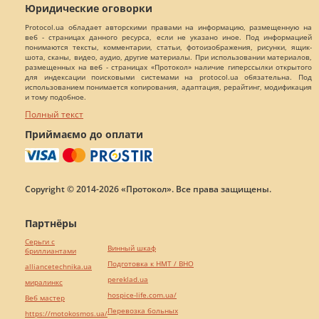
Юридические оговорки
Protocol.ua обладает авторскими правами на информацию, размещенную на
веб - страницах данного ресурса, если не указано иное. Под информацией
понимаются тексты, комментарии, статьи, фотоизображения, рисунки, ящик-
шота, сканы, видео, аудио, другие материалы. При использовании материалов,
размещенных на веб - страницах «Протокол» наличие гиперссылки открытого
для индексации поисковыми системами на protocol.ua обязательна. Под
использованием понимается копирования, адаптация, рерайтинг, модификация
и тому подобное.
Полный текст
Приймаємо до оплати
Copyright © 2014-2026 «Протокол». Все права защищены.
Партнёры
Серьги с
Винный шкаф
бриллиантами
Подготовка к НМТ / ВНО
alliancetechnika.ua
pereklad.ua
миралинкс
hospice-life.com.ua/
Веб мастер
Перевозка больных
https://motokosmos.ua/