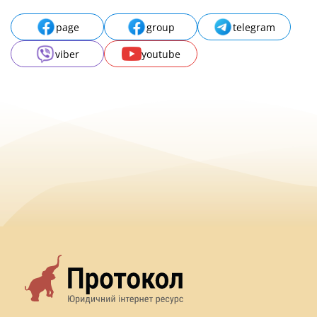
page
group
telegram
viber
youtube