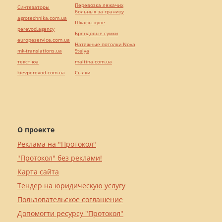
Перевозка лежачих
Синтезаторы
больных за границу
agrotechnika.com.ua
Шкафы купе
perevod.agency
Брендовые сумки
europeservice.com.ua
Натяжные потолки Nova
mk-translations.ua
Stelya
текст юа
maltina.com.ua
kievperevod.com.ua
Cылки
О проекте
Реклама на "Протокол"
"Протокол" без реклами!
Карта сайта
Тендер на юридическую услугу
Пользовательское соглашение
Допомогти ресурсу "Протокол"