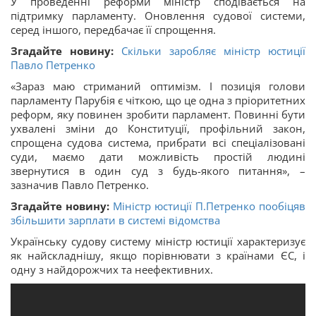
У проведенні реформи міністр сподівається на
підтримку парламенту. Оновлення судової системи,
серед іншого, передбачає її спрощення.
Згадайте новину:
Скільки заробляє міністр юстиції
Павло Петренко
«Зараз маю стриманий оптимізм. І позиція голови
парламенту Парубія є чіткою, що це одна з пріоритетних
реформ, яку повинен зробити парламент. Повинні бути
ухвалені зміни до Конституції, профільний закон,
спрощена судова система, прибрати всі спеціалізовані
суди, маємо дати можливість простій людині
звернутися в один суд з будь-якого питання», –
зазначив Павло Петренко.
Згадайте новину:
Міністр юстиції П.Петренко пообіцяв
збільшити зарплати в системі відомства
Українську судову систему міністр юстиції характеризує
як найскладнішу, якщо порівнювати з країнами ЄС, і
одну з найдорожчих та неефективних.