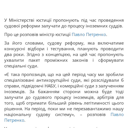
У Міністерстві юстиції пропонують під час проведення
судової реформи залучати до процесу іноземних суддів.
Про це розповів міністр юстиції
Павло Петренко
.
За його словами, судову реформу, яка включатиме
конкурсні відбори і тестування, планують проводити
два роки. Згідно з концепцією, на цей час пропонують
ухвалити пакет проміжних законів і сформувати
спеціальні суди.
«Є така пропозиція, що на цей період часу ми зробили
спеціалізовані антикорупційні суди, які розслідували б
справи, підвідомчі НАБУ, і комерційні суди з залученням
іноземців. За бажанням сторони можна буде тоді
залучати до судового процесу іноземців, арбітрів для
того, щоб отримати більший рівень легітимності цього
рішення. На період, поки ми не перезавантажимо нашу
національну судову систему», – розповів
Павло
Петренко
.