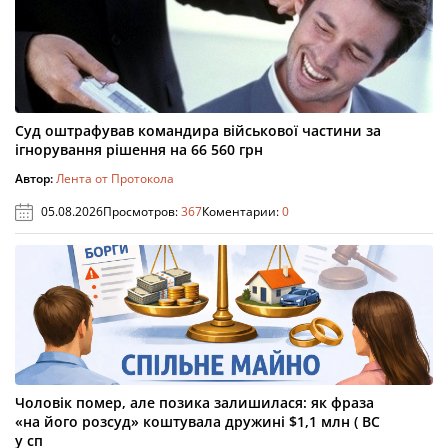
Суд оштрафував командира військової частини за
ігнорування рішення на 66 560 грн
Автор:
Лента от Протокола
05.08.2026
Просмотров:
367
Коментарии:
0
Чоловік помер, але позика залишилася: як фраза
«на його розсуд» коштувала дружині $1,1 млн ( ВС
у сп