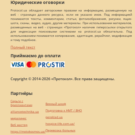
Юридические оговорки
Protocol.ua обладает авторскими правами на информацию, размещенную на
веб - страницах данного ресурса, если не указано иное. Под информацией
понимаются тексты, комментарии, статьи, фотоизображения, рисунки, ящик-
шота, сканы, видео, аудио, другие материалы. При использовании материалов,
размещенных на веб - страницах «Протокол» наличие гиперссылки открытого
для индексации поисковыми системами на protocol.ua обязательна. Под
использованием понимается копирования, адаптация, рерайтинг, модификация
и тому подобное.
Полный текст
Приймаємо до оплати
Copyright © 2014-2026 «Протокол». Все права защищены.
Партнёры
Серьги с
Винный шкаф
бриллиантами
Подготовка к НМТ / ВНО
alliancetechnika.ua
pereklad.ua
миралинкс
hospice-life.com.ua/
Веб мастер
Перевозка больных
https://motokosmos.ua/