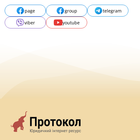
page
group
telegram
viber
youtube