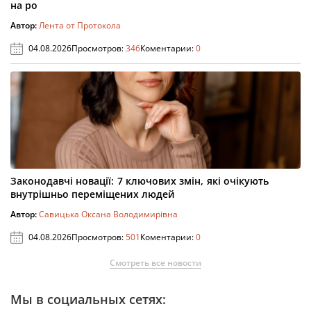
на ро
Автор:
Лента от Протокола
04.08.2026
Просмотров:
346
Коментарии:
0
Законодавчі новації: 7 ключових змін, які очікують
внутрішньо переміщених людей
Автор:
Савицька Оксана Володимирівна
04.08.2026
Просмотров:
501
Коментарии:
0
Смотреть все новости
Мы в социальных сетях: