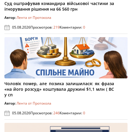
Суд оштрафував командира військової частини за
ігнорування рішення на 66 560 грн
Автор:
Лента от Протокола
05.08.2026
Просмотров:
219
Коментарии:
0
Чоловік помер, але позика залишилася: як фраза
«на його розсуд» коштувала дружині $1,1 млн ( ВС
у сп
Автор:
Лента от Протокола
05.08.2026
Просмотров:
246
Коментарии:
0