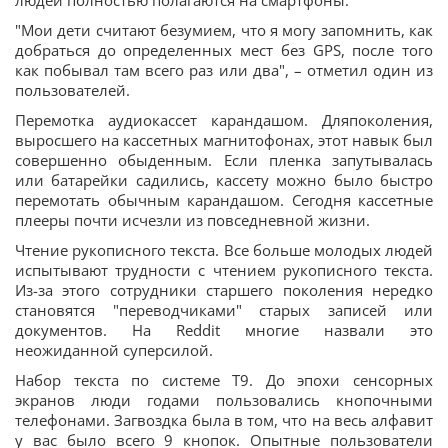
людей полностью полагаются на смартфоны.
"Мои дети считают безумием, что я могу запомнить, как
добраться до определенных мест без GPS, после того
как побывал там всего раз или два", – отметил один из
пользователей.
Перемотка аудиокассет карандашом. Дляпоколения,
выросшего на кассетных магнитофонах, этот навык был
совершенно обыденным. Если пленка запутывалась
или батарейки садились, кассету можно было быстро
перемотать обычным карандашом. Сегодня кассетные
плееры почти исчезли из повседневной жизни.
Чтение рукописного текста. Все больше молодых людей
испытывают трудности с чтением рукописного текста.
Из-за этого сотрудники старшего поколения нередко
становятся "переводчиками" старых записей или
документов. На Reddit многие назвали это
неожиданной суперсилой.
Набор текста по системе T9. До эпохи сенсорных
экранов люди годами пользовались кнопочными
телефонами. Загвоздка была в том, что на весь алфавит
у вас было всего 9 кнопок. Опытные пользователи