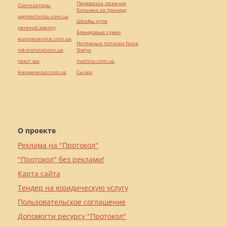
Перевозка лежачих
Синтезаторы
больных за границу
agrotechnika.com.ua
Шкафы купе
perevod.agency
Брендовые сумки
europeservice.com.ua
Натяжные потолки Nova
mk-translations.ua
Stelya
текст юа
maltina.com.ua
kievperevod.com.ua
Cылки
О проекте
Реклама на "Протокол"
"Протокол" без реклами!
Карта сайта
Тендер на юридическую услугу
Пользовательское соглашение
Допомогти ресурсу "Протокол"