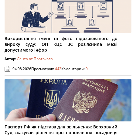
Використання імені та фото підозрюваного до
вироку суду: ОП КЦС ВС роз’яснила межі
допустимого інфор
Автор:
Лента от Протокола
04.08.2026
Просмотров:
442
Коментарии:
0
Паспорт РФ як підстава для звільнення: Верховний
Суд скасував рішення про поновлення посадовця