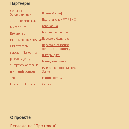
Партнёры
Серьги с
Винный шкаф
бриллиантами
Подготовка к НМТ / ВНО
alliancetechnika.ua
pereklad.ua
миралинкс
hospice-life.com.ua/
Веб мастер
Перевозка больных
https://motokosmos.ua/
Перевозка лежачих
Синтезаторы
больных за границу
agrotechnika.com.ua
Шкафы купе
perevod.agency
Брендовые сумки
europeservice.com.ua
Натяжные потолки Nova
mk-translations.ua
Stelya
текст юа
maltina.com.ua
kievperevod.com.ua
Cылки
О проекте
Реклама на "Протокол"