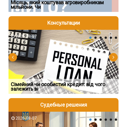
Ї
Місяць, який коштував агровиробникам
Ог
мільйони. Чи
що
Консультации
2026-08-07
2
Сімейний чи особистий кредит: від чого
Пр
залежить ві
по
Судебные решения
2026-08-07
2