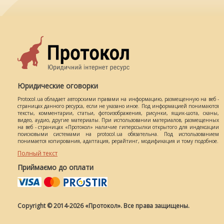
Юридические оговорки
Protocol.ua обладает авторскими правами на информацию, размещенную на веб -
страницах данного ресурса, если не указано иное. Под информацией понимаются
тексты, комментарии, статьи, фотоизображения, рисунки, ящик-шота, сканы,
видео, аудио, другие материалы. При использовании материалов, размещенных
на веб - страницах «Протокол» наличие гиперссылки открытого для индексации
поисковыми системами на protocol.ua обязательна. Под использованием
понимается копирования, адаптация, рерайтинг, модификация и тому подобное.
Полный текст
Приймаємо до оплати
Copyright © 2014-2026 «Протокол». Все права защищены.