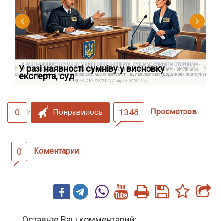
У разі наявності сумніву у висновку
Як
експерта, суд
вк
0
1348
Просмотров
Понравилось
0
Коментарии
Оставьте Ваш комментарий: