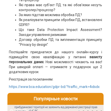
та процесор
Які права має суб'єкт ПД та які обов'язки несуть
контролер/процесор?
За яких підстав можлива обробка ПД?
Як реалізувати принципи обробки ПД, встановлені
GDPR?
Що таке Data Protection Impact Assessment?
Заходи управління ризиками
Договір обробки ПД та імплементація принципу
"Privacy by design"
Поспішайте приєднатися до нашого онлайн-курсу і
підвищуйте свою кваліфікацію у питанні
захисту
персональних даних
. Нові можливості чекають на вас!
При швидкій оплаті — отримаєте у подарунок ще 2
додаткових курси.
Реєстрація за посиланням:
https://www.bca.education/gdpr-bd/?traffic_mark=4idsdx
Популярные новости
2026-08-07
2