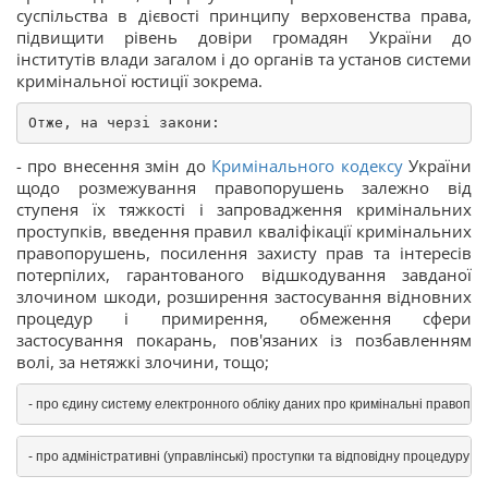
суспільства в дієвості принципу верховенства права,
підвищити рівень довіри громадян України до
інститутів влади загалом і до органів та установ системи
кримінальної юстиції зокрема.
Отже, на черзі закони:
- про внесення змін до
Кримінального кодексу
України
щодо розмежування правопорушень залежно від
ступеня їх тяжкості і запровадження кримінальних
проступків, введення правил кваліфікації кримінальних
правопорушень, посилення захисту прав та інтересів
потерпілих, гарантованого відшкодування завданої
злочином шкоди, розширення застосування відновних
процедур і примирення, обмеження сфери
застосування покарань, пов'язаних із позбавленням
волі, за нетяжкі злочини, тощо;
- про єдину систему електронного обліку даних про кримінальні правопору
- про адміністративні (управлінські) проступки та відповідну процедуру;