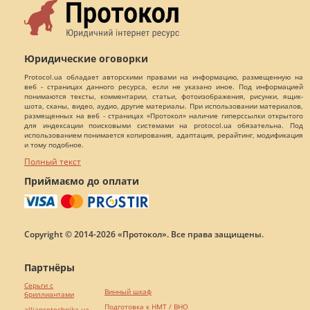
Юридические оговорки
Protocol.ua обладает авторскими правами на информацию, размещенную на
веб - страницах данного ресурса, если не указано иное. Под информацией
понимаются тексты, комментарии, статьи, фотоизображения, рисунки, ящик-
шота, сканы, видео, аудио, другие материалы. При использовании материалов,
размещенных на веб - страницах «Протокол» наличие гиперссылки открытого
для индексации поисковыми системами на protocol.ua обязательна. Под
использованием понимается копирования, адаптация, рерайтинг, модификация
и тому подобное.
Полный текст
Приймаємо до оплати
Copyright © 2014-2026 «Протокол». Все права защищены.
Партнёры
Серьги с
Винный шкаф
бриллиантами
Подготовка к НМТ / ВНО
alliancetechnika.ua