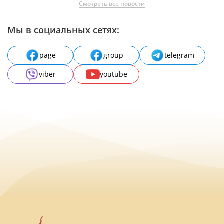
Смотреть все новости
Мы в социальных сетях:
page
group
telegram
viber
youtube