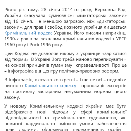
Рівно рік тому, 28 січня 2014-го року, Верховна Раді
України скасувала сумнозвісні «диктаторські закони»
від 16 січня. Не меншою загрозою, ніж «диктаторські
закони», для прав і свобод кожного українця лишається
Кримінальний кодекс
України. Його писали наприкінці
1990-х років за лекалами кримінальних кодексів УРСР
1960 року і Росії 1996 року.
Цей Кодекс не дозволяє нікому з українців «зарікатися
від тюрми». В Україні його треба наново переписувати –
на основі принципів гуманізму і справедливості. Про це
– інфографіка від Центру політико-правових реформ.
В інфографіці вказано конкретні – і ще не всі – недоліки
чинного
Кримінального кодексу
і пропозиції експертів
на противагу застарілим негуманним нормам цього
закону.
У новому Кримінальному кодексі України має бути
відображено нові підходи у сфері кримінальної
відповідальності та кримінального судочинства, які
повинні кардинально змінити умови забезпечення
прав людини, сформувати переконаність особи і