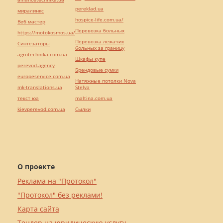
pereklad.ua
миралинкс
hospice-life.com.ua/
Веб мастер
Перевозка больных
https://motokosmos.ua/
Перевозка лежачих
Синтезаторы
больных за границу
agrotechnika.com.ua
Шкафы купе
perevod.agency
Брендовые сумки
europeservice.com.ua
Натяжные потолки Nova
mk-translations.ua
Stelya
текст юа
maltina.com.ua
kievperevod.com.ua
Cылки
О проекте
Реклама на "Протокол"
"Протокол" без реклами!
Карта сайта
Тендер на юридическую услугу