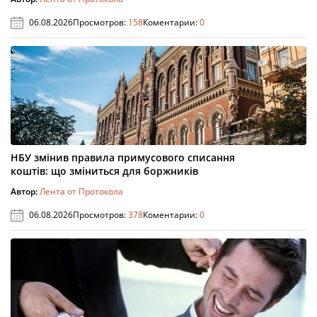
06.08.2026
Просмотров:
158
Коментарии:
0
НБУ змінив правила примусового списання
коштів: що зміниться для боржників
Автор:
Лента от Протокола
06.08.2026
Просмотров:
378
Коментарии:
0