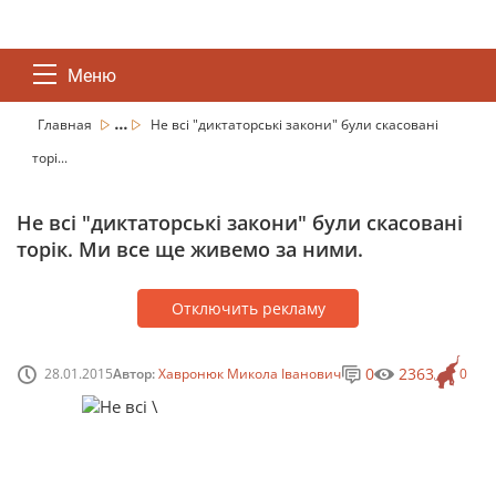
Меню
...
Главная
Не всі "диктаторські закони" були скасовані
торі...
Не всі "диктаторські закони" були скасовані
торік. Ми все ще живемо за ними.
Отключить рекламу
0
2363
28.01.2015
Автор:
Хавронюк Микола Іванович
0